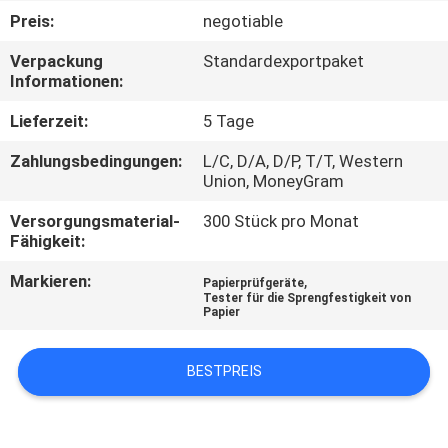
Preis:
negotiable
TRETEN
Verpackung
Standardexportpaket
SIE
Informationen:
MIT
Lieferzeit:
5 Tage
UNS
Zahlungsbedingungen:
L/C, D/A, D/P, T/T, Western
IN
Union, MoneyGram
VERBINDUNG
Versorgungsmaterial-
300 Stück pro Monat
Fähigkeit:
FORDERN
Markieren:
,
Papierprüfgeräte
Tester für die Sprengfestigkeit von
SIE
Papier
EIN
BESTPREIS
ZITAT
SITEMAP