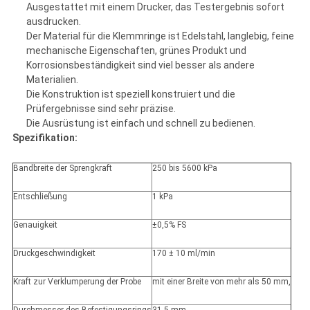
Ausgestattet mit einem Drucker, das Testergebnis sofort
ausdrucken.
Der Material für die Klemmringe ist Edelstahl, langlebig, feine
mechanische Eigenschaften, grünes Produkt und
Korrosionsbeständigkeit sind viel besser als andere
Materialien.
Die Konstruktion ist speziell konstruiert und die
Prüfergebnisse sind sehr präzise.
Die Ausrüstung ist einfach und schnell zu bedienen.
Spezifikation:
Bandbreite der Sprengkraft
250 bis 5600 kPa
Entschließung
1 kPa
Genauigkeit
±0,5% FS
Druckgeschwindigkeit
170 ± 10 ml/min
Kraft zur Verklumperung der Probe
mit einer Breite von mehr als 50 mm,