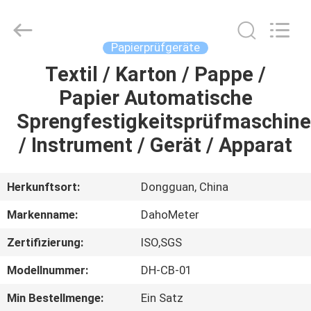
Rights
Reserved.
Developed
by
ECER
Papierprüfgeräte
Textil / Karton / Pappe /
HAUS
Papier Automatische
PRODUKTE
Sprengfestigkeitsprüfmaschine
/ Instrument / Gerät / Apparat
ÜBER
UNS
Herkunftsort:
Dongguan, China
Markenname:
DahoMeter
FABRIK-
Zertifizierung:
ISO,SGS
AUSFLUG
Modellnummer:
DH-CB-01
QUALITÄTSKONTROLLE
Min Bestellmenge:
Ein Satz