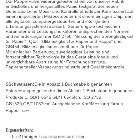
Der Pappe-Pulverwiderungstester ist ein von unserer Fabrik
entwickeltes und hergestelltes Papiertestgerät der neuen
Generation.
eine Mess- und Kontrollmethode
Der Kern basiert auf
einem importierten Mikrocomputer mit einem einzigen Chip, der
alle digitalen, computergesteuerten und intelligenten
Erkennungssysteme realisiert.
, Steuerung
Die technischen
Parameter und Leistungsindikatoren entsprechen den Normen
und Anforderungen der ISO 2758.
"Messung der Sprengfestigkeit
für Papier
", QB/T "Blitzfestigkeit für Papier und Pappe" und
GB454 "Blitzfestigkeitsmessmethode für Papier"
Mit einfacher Bedienung, zuverlässiger Leistung und
fortschrittlicher Technologie ist das Gerät eine ideale und
unverzichtbare Ausrüstung für Forschungsinstitute,
Papierhersteller,Verpackungsindustrie und Qualitätskontrolle.
S
Schwanzen:
Die in Absatz 1 Buchstabe b genannten
Anforderungen gelten für die in Absatz 1 Buchstabe b genannten
Produkte.1, GB/T 6545 GB/T 6545
Ich...
SO 2759,
GB1539
,
QB/T1057
von
"
Ausgeblasene Kraft
Messung für
aus
Pappe
., usw.
Eigenschaften:
Großfarbiger Touchscreencontroller