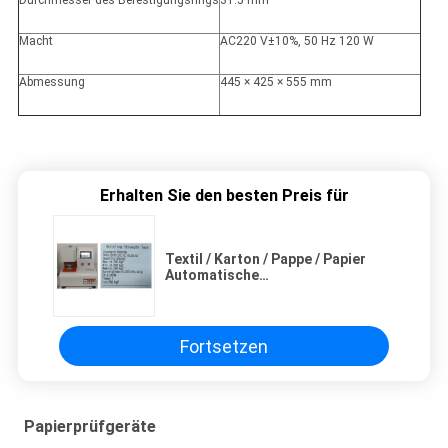
Durchmesser des Befestigungsrings
31.5 mm
Macht
AC220 V±10%, 50 Hz 120 W
Abmessung
445 × 425 × 555 mm
Erhalten Sie den besten Preis für
Textil / Karton / Pappe / Papier
Automatische
Sprengfestigkeitsprüfmaschine /
Instrument / Gerät / Apparat
Fortsetzen
Papierprüfgeräte