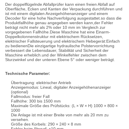
Der doppelflügelnde Abfallprüfer kann einen freien Abfall auf
Oberfläche, Ecken und Kanten der Verpackung durchführen und
ist mit einem digitalen Anzeigehöhenanzeiger und einem
Decoder für eine hohe Nachverfolgung ausgestattet.so dass die
Produktfallhöhe genau angegeben werden kann,der Fehler
beträgt nicht mehr als 2% oder 10 mm im Vergleich zur
vorgegebenen Fallhöhe.Diese Maschine hat eine Einarm-
Doppelkolonnenstruktur mit elektrischem Rücksetzen,
elektrischer Fallsteuerung und elektrischem Hebegerät:Einfach
zu bedienenDie einzigartige hydraulische Polstervorrichtung
verbessert die Lebensdauer, Stabilität und Sicherheit der
Maschine erheblich.und der Winkelfehler zwischen dem
Sturzwinkel und der unteren Ebene 5° oder weniger beträgt.
Technische Parameter:
Übertragung: elektrischer Antrieb
Anzeigemodus: Lineal, digitaler Anzeigehöhenanzeiger
(optional)
Fallmodus: freier Fall
Fallhöhe: 300 bis 1500 mm
Maximale Größe des Prüfstücks: (L × W × H) 1000 × 800 ×
1000
Die Anlage ist mit einer Breite von mehr als 20 mm zu
versehen.
Größe des Korbels: 290 × 240 × 8 mm
Fehler beim Abwurf: ±10 mm