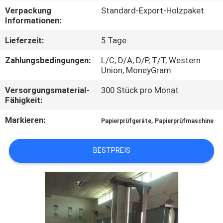
Verpackung
Standard-Export-Holzpaket
TRETEN
Informationen:
SIE
Lieferzeit:
5 Tage
MIT
Zahlungsbedingungen:
L/C, D/A, D/P, T/T, Western
UNS
Union, MoneyGram
IN
Versorgungsmaterial-
300 Stück pro Monat
Fähigkeit:
VERBINDUNG
Markieren:
,
Papierprüfgeräte
Papierprüfmaschine
FORDERN
BESTPREIS
SIE
EIN
ZITAT
SITEMAP