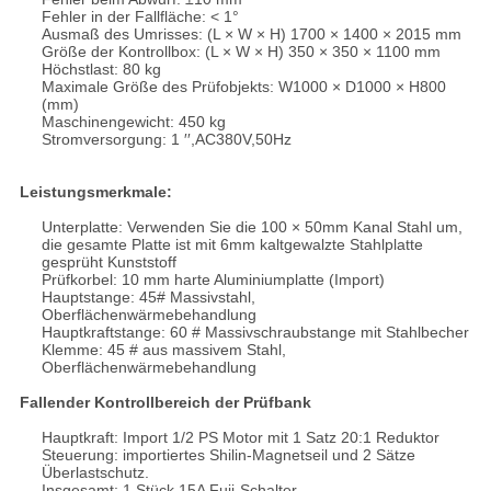
Fehler in der Fallfläche: < 1°
Ausmaß des Umrisses: (L × W × H) 1700 × 1400 × 2015 mm
Größe der Kontrollbox: (L × W × H) 350 × 350 × 1100 mm
Höchstlast: 80 kg
Maximale Größe des Prüfobjekts: W1000 × D1000 × H800
(mm)
Maschinengewicht: 450 kg
Stromversorgung: 1 ′′,AC380V,50Hz
Leistungsmerkmale:
Unterplatte: Verwenden Sie die 100 × 50mm Kanal Stahl um,
die gesamte Platte ist mit 6mm kaltgewalzte Stahlplatte
gesprüht Kunststoff
Prüfkorbel: 10 mm harte Aluminiumplatte (Import)
Hauptstange: 45# Massivstahl,
Oberflächenwärmebehandlung
Hauptkraftstange: 60 # Massivschraubstange mit Stahlbecher
Klemme: 45 # aus massivem Stahl,
Oberflächenwärmebehandlung
Fallender Kontrollbereich der Prüfbank
Hauptkraft: Import 1/2 PS Motor mit 1 Satz 20:1 Reduktor
Steuerung: importiertes Shilin-Magnetseil und 2 Sätze
Überlastschutz.
Insgesamt: 1 Stück 15A Fuji-Schalter