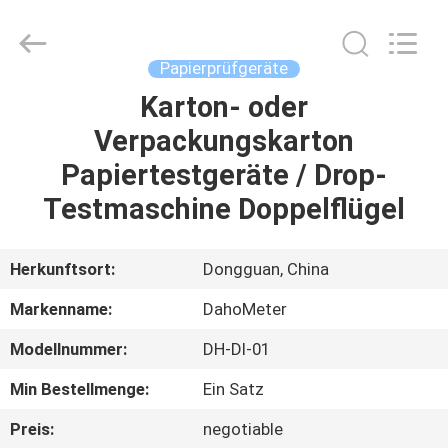
Rights
Reserved.
Developed
by
ECER
Papierprüfgeräte
Karton- oder
HAUS
Verpackungskarton
PRODUKTE
Papiertestgeräte / Drop-
Testmaschine Doppelflügel
ÜBER
UNS
Herkunftsort:
Dongguan, China
Markenname:
DahoMeter
FABRIK-
Modellnummer:
DH-DI-01
AUSFLUG
Min Bestellmenge:
Ein Satz
QUALITÄTSKONTROLLE
Preis:
negotiable