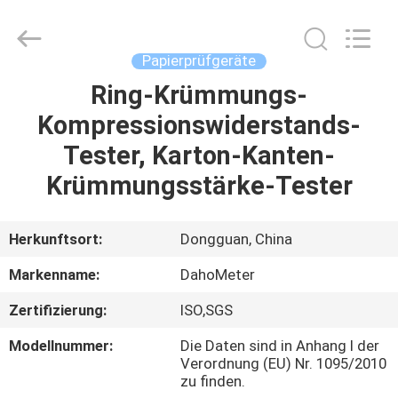
Rights
Reserved.
Developed
by
ECER
Papierprüfgeräte
Ring-Krümmungs-
HAUS
Kompressionswiderstands-
PRODUKTE
Tester, Karton-Kanten-
Krümmungsstärke-Tester
ÜBER
UNS
Herkunftsort:
Dongguan, China
Markenname:
DahoMeter
FABRIK-
Zertifizierung:
ISO,SGS
AUSFLUG
Modellnummer:
Die Daten sind in Anhang I der
Verordnung (EU) Nr. 1095/2010
QUALITÄTSKONTROLLE
zu finden.