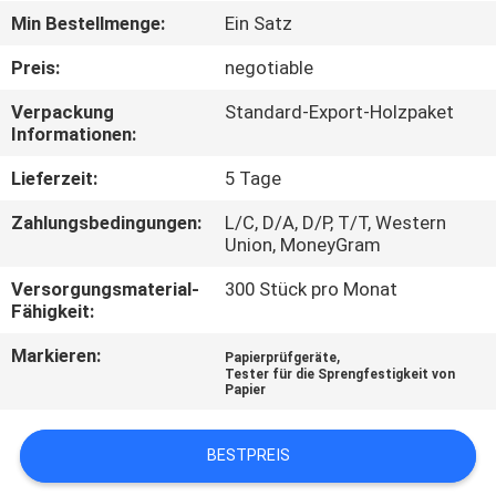
Min Bestellmenge:
Ein Satz
TRETEN
Preis:
negotiable
SIE
Verpackung
Standard-Export-Holzpaket
MIT
Informationen:
UNS
Lieferzeit:
5 Tage
IN
Zahlungsbedingungen:
L/C, D/A, D/P, T/T, Western
VERBINDUNG
Union, MoneyGram
Versorgungsmaterial-
300 Stück pro Monat
FORDERN
Fähigkeit:
SIE
Markieren:
,
Papierprüfgeräte
EIN
Tester für die Sprengfestigkeit von
Papier
ZITAT
BESTPREIS
SITEMAP