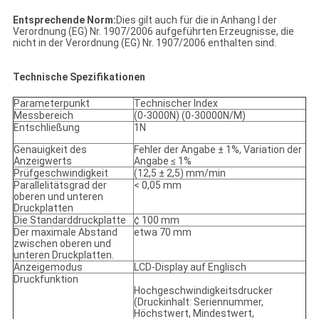
Entsprechende Norm:
Dies gilt auch für die in Anhang I der
Verordnung (EG) Nr. 1907/2006 aufgeführten Erzeugnisse, die
nicht in der Verordnung (EG) Nr. 1907/2006 enthalten sind.
Technische Spezifikationen
Parameterpunkt
Technischer Index
Messbereich
(0-3000N) (0-30000N/M)
Entschließung
1N
Genauigkeit des
Fehler der Angabe ± 1%, Variation der
Anzeigwerts
Angabe ≤ 1%
Prüfgeschwindigkeit
(12,5 ± 2,5) mm/min
Parallelitätsgrad der
< 0,05 mm
oberen und unteren
Druckplatten
Die Standarddruckplatte
¢ 100 mm
Der maximale Abstand
etwa 70 mm
zwischen oberen und
unteren Druckplatten.
Anzeigemodus
LCD-Display auf Englisch
Druckfunktion
Hochgeschwindigkeitsdrucker
(Druckinhalt: Seriennummer,
Höchstwert, Mindestwert,