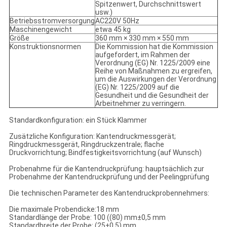
Spitzenwert, Durchschnittswert
usw.)
Betriebsstromversorgung
AC220V 50Hz
Maschinengewicht
etwa 45 kg
Größe
360 mm × 330 mm × 550 mm
Konstruktionsnormen
Die Kommission hat die Kommission
aufgefordert, im Rahmen der
Verordnung (EG) Nr. 1225/2009 eine
Reihe von Maßnahmen zu ergreifen,
um die Auswirkungen der Verordnung
(EG) Nr. 1225/2009 auf die
Gesundheit und die Gesundheit der
Arbeitnehmer zu verringern.
Standardkonfiguration: ein Stück Klammer
Zusätzliche Konfiguration: Kantendruckmessgerät;
Ringdruckmessgerät, Ringdruckzentrale; flache
Druckvorrichtung; Bindfestigkeitsvorrichtung (auf Wunsch)
Probenahme für die Kantendruckprüfung: hauptsächlich zur
Probenahme der Kantendruckprüfung und der Peelingprüfung
Die technischen Parameter des Kantendruckprobennehmers:
Die maximale Probendicke:18 mm
Standardlänge der Probe: 100 ((80) mm±0,5 mm
Standardbreite der Probe: (25±0,5) mm