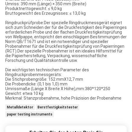
Umriss: 390 mm (Länge) × 350 mm (Breite)
Produktnettogewicht: ≤ 9,0 kg
Bruttogewicht des Erzeugnisses: ≤ 13,0 kg
Ringdruckprüfprobe:Der spezielle Ringdruckmessgerät eignet
sich zum Schneiden der für die Druckfestigkeit des Papierringes
erforderlichen Probe und der flachen Druckfestigkeitsprüfung
von Wellpappe, entspricht den einschlägigen Bestimmungen der
Norm QB/T1671 und ist ein notwendiger und spezieller
Probenahmer für die Druckfestigkeitsprüfung von Papierringen
(RCT).Der spezielle Probenahmer ist ein ideales Hilfsmittel für
die Papierherstellung, Verpackung, wissenschaftliche
Forschung und Qualitätskontrolle usw.
Die wichtigsten technischen Parameter des
Ringdruckprobenmessgeräts:
Die Stichprobengröße: 152 mmX12,7 mm
Die Probendicke: (0,1 bis 1,0) mm
Umrissmaße (Länge X Breite X Höhe),mm:380*120*250
Gewicht: etwa 10 kg
Merkmal: Stanzprobenahme, hohe Präzision der Probenahme
Metalldetektor
Berstfestigkeitstester
paper testing instruments