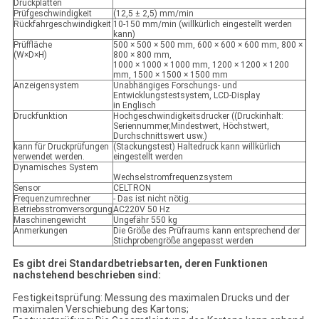
Druckplatten
Prüfgeschwindigkeit
(12,5 ± 2,5) mm/min
Rückfahrgeschwindigkeit
10-150 mm/min (willkürlich eingestellt werden
kann)
Prüffläche
500 × 500 × 500 mm, 600 × 600 × 600 mm, 800 ×
(W×D×H)
800 × 800 mm,
1000 × 1000 × 1000 mm, 1200 × 1200 × 1200
mm, 1500 × 1500 × 1500 mm
Anzeigensystem
Unabhängiges Forschungs- und
Entwicklungstestsystem, LCD-Display
in Englisch
Druckfunktion
Hochgeschwindigkeitsdrucker ((Druckinhalt:
Seriennummer,Mindestwert, Höchstwert,
Durchschnittswert usw.)
kann für Druckprüfungen
(Stackungstest) Haltedruck kann willkürlich
verwendet werden.
eingestellt werden
Dynamisches System
Wechselstromfrequenzsystem
Sensor
CELTRON
Frequenzumrechner
- Das ist nicht nötig.
Betriebsstromversorgung
AC220V 50 Hz
Maschinengewicht
Ungefähr 550 kg
Anmerkungen
Die Größe des Prüfraums kann entsprechend der
Stichprobengröße angepasst werden
Es gibt drei Standardbetriebsarten, deren Funktionen
nachstehend beschrieben sind:
Festigkeitsprüfung: Messung des maximalen Drucks und der
maximalen Verschiebung des Kartons;