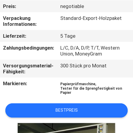
Preis:
negotiable
TRETEN
Verpackung
Standard-Export-Holzpaket
SIE
Informationen:
MIT
Lieferzeit:
5 Tage
UNS
Zahlungsbedingungen:
L/C, D/A, D/P, T/T, Western
IN
Union, MoneyGram
VERBINDUNG
Versorgungsmaterial-
300 Stück pro Monat
Fähigkeit:
FORDERN
Markieren:
,
Papierprüfmaschine
Tester für die Sprengfestigkeit von
SIE
Papier
EIN
BESTPREIS
ZITAT
SITEMAP