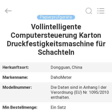
Rights
Reserved.
Developed
by
ECER
Papierprüfgeräte
Vollintelligente
HAUS
Computersteuerung Karton
PRODUKTE
Druckfestigkeitsmaschine für
Schachteln
ÜBER
UNS
Herkunftsort:
Dongguan, China
Markenname:
DahoMeter
FABRIK-
Modellnummer:
Die Daten sind in Anhang I der
AUSFLUG
Verordnung (EU) Nr. 1095/2010
enthalten.
QUALITÄTSKONTROLLE
Min Bestellmenge:
Ein Satz