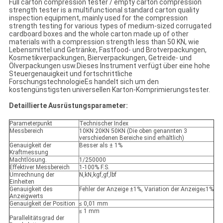
Full carton compression tester / empty carton compression
strength tester is a multifunctional standard carton quality
inspection equipment, mainly used for the compression
strength testing for various types of medium-sized corrugated
cardboard boxes and the whole carton made up of other
materials with a compression strength less than 50 KN, wie
Lebensmittel und Getränke, Fastfood- und Brotverpackungen,
Kosmetikverpackungen, Bierverpackungen, Getreide- und
Ölverpackungen usw.Dieses Instrument verfügt über eine hohe
Steuergenauigkeit und fortschrittliche
ForschungstechnologieEs handelt sich um den
kostengünstigsten universellen Karton-Komprimierungstester.
Detaillierte Ausrüstungsparameter:
Parameterpunkt
Technischer Index
Messbereich
10KN 20KN 50KN (Die oben genannten 3
verschiedenen Bereiche sind erhältlich)
Genauigkeit der
Besser als ± 1%
Kraftmessung
Machtlösung.
1/250000
Effektiver Messbereich
1-100% F.S.
Umrechnung der
N,kN,kgf,gf,lbf
Einheiten
Genauigkeit des
Fehler der Anzeige ±1%, Variation der Anzeige≤1%
Anzeigwerts
Genauigkeit der Position
≤ 0,01 mm
≤ 1 mm
Parallelitätsgrad der