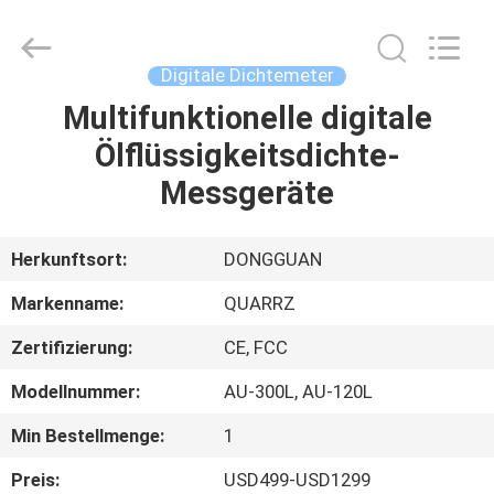
All
Rights
Reserved.
Developed
by
Digitale Dichtemeter
ECER
Multifunktionelle digitale
HAUS
Ölflüssigkeitsdichte-
PRODUKTE
Messgeräte
ÜBER
Herkunftsort:
DONGGUAN
UNS
Markenname:
QUARRZ
Zertifizierung:
CE, FCC
FABRIK-
Modellnummer:
AU-300L, AU-120L
AUSFLUG
Min Bestellmenge:
1
QUALITÄTSKONTROLLE
Preis:
USD499-USD1299