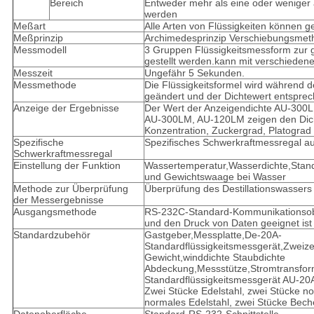
Bereich
Entweder mehr als eine oder weniger
werden
Meßart
Alle Arten von Flüssigkeiten können
Meßprinzip
Archimedesprinzip Verschiebungsmet
Messmodell
3 Gruppen Flüssigkeitsmessform zur g
gestellt werden.kann mit verschieden
Messzeit
Ungefähr 5 Sekunden.
Messmethode
Die Flüssigkeitsformel wird während
geändert und der Dichtewert entsprech
Anzeige der Ergebnisse
Der Wert der Anzeigendichte AU-300
AU-300LM, AU-120LM zeigen den Dic
Konzentration, Zuckergrad, Platograd
Spezifische
Spezifisches Schwerkraftmessregal a
Schwerkraftmessregal
Einstellung der Funktion
Wassertemperatur,Wasserdichte,Stan
und Gewichtswaage bei Wasser
Methode zur Überprüfung
Überprüfung des Destillationswassers
der Messergebnisse
Ausgangsmethode
RS-232C-Standard-Kommunikationsober
und den Druck von Daten geeignet ist
Standardzubehör
Gastgeber,Messplatte,De-20A-
Standardflüssigkeitsmessgerät,Zwei
Gewicht,winddichte Staubdichte
Abdeckung,Messstütze,Stromtransfor
Standardflüssigkeitsmessgerät AU-20
Zwei Stücke Edelstahl, zwei Stücke no
normales Edelstahl, zwei Stücke Bech