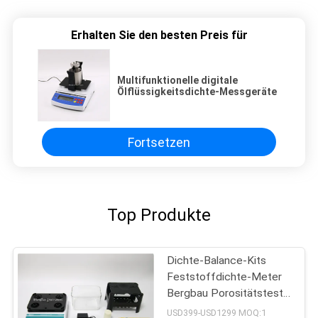
Erhalten Sie den besten Preis für
Multifunktionelle digitale
Ölflüssigkeitsdichte-Messgeräte
Fortsetzen
Top Produkte
Dichte-Balance-Kits
Feststoffdichte-Meter
Bergbau Porositätstest
für Kunststoff
USD399-USD1299 MOQ:1