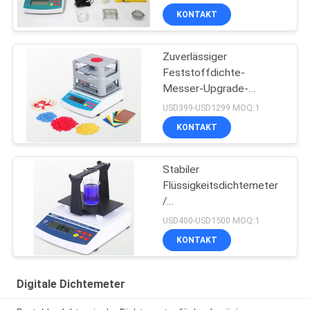
KONTAKT
Zuverlässiger
Feststoffdichte-
Messer-Upgrade-
Schaltkreis mit
USD399-USD1299 MOQ:1
Datenverbindungsdraht
KONTAKT
Stabiler
Flüssigkeitsdichtemeter
/
Konzentrationsmessgerät
USD400-USD1500 MOQ:1
für stark saure, alkalische
KONTAKT
Flüssigkeit
Digitale Dichtemeter