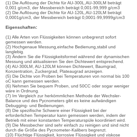
(1) Die Auflösung der Dichte für AU-300L,AU-300LM beträgt
0,001 g/cm3, der Messbereich beträgt 0,001-99,999 g/cm3
(2) Die Auflösung der Dichte für AU-120L,AU-120LM beträgt
0,0001g/cm3, der Messbereich beträgt 0,0001-99,9999g/cm3
Eigenschaften:
(1) Alle Arten von Flüssigkeiten können unbegrenzt sofort
gemessen werden.
(2) Hochgenaue Messung,einfache Bedienung,stabil und
langlebig.
(3) Ändern Sie die Flüssigkeitsformel während der dynamischen
Messung und aktualisieren Sie den Dichtewert entsprechend.
(4) AU-300LM, AU-120LM können Dichtewert, Baumgrad,
Konzentration, Zuckergrad, Plateaugrad anzeigen.
(5) Die Dichte von Proben bei Temperaturen von normal bis 100
oC kann gemessen werden.
(6) Nehmen Sie bequem Proben, und 50CC oder sogar weniger
wäre in Ordnung.
(7) Im Vergleich zur herkömmlichen Methode der Wechsler-
Balance und des Pycnometers gibt es keine aufwändigen
Debugging- und Bedienungen.
(8) Die spezifische Schwere einer Flüssigkeit bei der
erforderlichen Temperatur kann gemessen werden, indem der
Betrieb mit einer konstanten Temperaturspüle koordiniert wird.
(9) Die Messbecher sind sehr einfach zu reinigen und sind nicht
durch die Größe des Pycnometer-Kalibers begrenzt.
(10) Flüchtige Flüssigkeit, korrosive Flüssigkeit und viskose