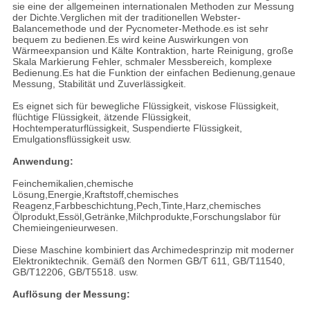
sie eine der allgemeinen internationalen Methoden zur Messung
der Dichte.Verglichen mit der traditionellen Webster-
Balancemethode und der Pycnometer-Methode.es ist sehr
bequem zu bedienen.Es wird keine Auswirkungen von
Wärmeexpansion und Kälte Kontraktion, harte Reinigung, große
Skala Markierung Fehler, schmaler Messbereich, komplexe
Bedienung.Es hat die Funktion der einfachen Bedienung,genaue
Messung, Stabilität und Zuverlässigkeit.
Es eignet sich für bewegliche Flüssigkeit, viskose Flüssigkeit,
flüchtige Flüssigkeit, ätzende Flüssigkeit,
Hochtemperaturflüssigkeit, Suspendierte Flüssigkeit,
Emulgationsflüssigkeit usw.
Anwendung:
Feinchemikalien,chemische
Lösung,Energie,Kraftstoff,chemisches
Reagenz,Farbbeschichtung,Pech,Tinte,Harz,chemisches
Ölprodukt,Essöl,Getränke,Milchprodukte,Forschungslabor für
Chemieingenieurwesen.
Diese Maschine kombiniert das Archimedesprinzip mit moderner
Elektroniktechnik. Gemäß den Normen GB/T 611, GB/T11540,
GB/T12206, GB/T5518. usw.
Auflösung der Messung: