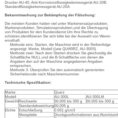
Drucker AU-40, Anti-Korrosionsflüssigkeitsmessgerät AU-20B,
Standardflüssigkeitsmessgerät AU-20A.
Bekanntmachung zur Bekämpfung der Fälschung:
Die meisten Kunden hatten viel unter Markenersatzprodukten,
Markenprodukten, Simulationsprodukten,und die Übertragung
von Produkten für den Kundendienst.Um Ihre Rechte zu
schützen,identifizieren Sie sich bitte bei der Auswahl von Waren
ernsthaft.
Methode eins: Starten, die Maschine wird in der Reihenfolge
angezeigt: Marke, Modell ((wie QUARRZ, AU-300S)
Methode zwei: Nach dem Starten drücken Sie gleichzeitig die
Schaltfläche NULL und die B-Schaltfläche.von denen die
Angaben den auf der Maschine angegebenen Angaben
entsprechen.
Methode 3: Überprüfen Sie den automatisch generierten
Sicherheitscode nach Maschinennummer.
Technische Spezifikation:
Marke
Quarz
Modell
AU-300L
AU-300LM
Gewicht
Reichweite
00,005 bis 300 g
00,005 bis 300 g
Standardabweichung
00,005 g
Dichte
Entschließung
0.001 g/cm3
Messplatte
Druckgussformationen aus Aluminium