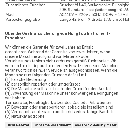
Datenoberfläche
Standard-RS-232-Schnittstelle
Zusätzliches Zubehör
Drucker AU-40,Antikorrosive Flüssigk
20B,Standardflüssigkeitsmessgerät A
Macht
AC110V ~ 220V / 50HZ DC9V ~ 12V 
Verpackungsgröße
Länge 42,5 cm X Breite 17,5 cm X Hö
Über die Qualitätssicherung von HongTuo Instrument-
Produkten:
Wir können die Garantie für zwei Jahre ab Erhalt
garantieren.Während der Garantie von zwei Jahren, wenn
unsere Maschine aufgrund von Material- oder
Verarbeitungsfehlern nicht ordnungsgemäß funktioniert.Wir
werden für die Reparatur oder den Ersatz der neuen Maschine
verantwortlich seinDer Service ist ausgeschlossen, wenn die
Maschine aus folgenden Gründen defekt ist:
(1) Falsche Bedienung
(2) persönlich repariert oder umgerüstet
(3) Die Maschine selbst ist nicht der Grund für den Ausfall
(4) Anwendung der Maschine unter schwierigen Bedingungen
wie hohem
Temperatur, Feuchtigkeit, ätzendes Gas oder Vibrationen
(5) Bewegen oder transportieren, sobald sie installiert sind
(6) Verbrauchsmaterialien und leicht verlustfähige Bauteile
(7) Naturkatastrophe
Dichte-Meter
Dichtemaßinstrument
electronic density meter