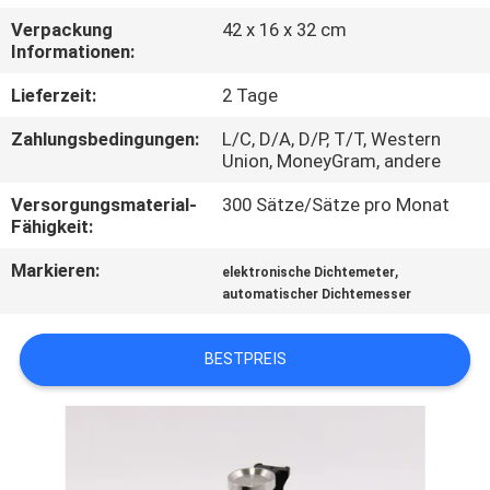
Verpackung
42 x 16 x 32 cm
TRETEN
Informationen:
SIE
Lieferzeit:
2 Tage
MIT
Zahlungsbedingungen:
L/C, D/A, D/P, T/T, Western
UNS
Union, MoneyGram, andere
IN
Versorgungsmaterial-
300 Sätze/Sätze pro Monat
Fähigkeit:
VERBINDUNG
Markieren:
,
elektronische Dichtemeter
automatischer Dichtemesser
FORDERN
SIE
BESTPREIS
EIN
ZITAT
SITEMAP