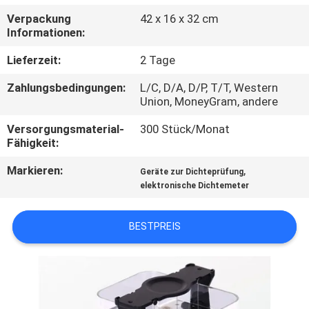
Verpackung
42 x 16 x 32 cm
TRETEN
Informationen:
SIE
Lieferzeit:
2 Tage
MIT
Zahlungsbedingungen:
L/C, D/A, D/P, T/T, Western
UNS
Union, MoneyGram, andere
IN
Versorgungsmaterial-
300 Stück/Monat
Fähigkeit:
VERBINDUNG
Markieren:
,
Geräte zur Dichteprüfung
elektronische Dichtemeter
FORDERN
SIE
BESTPREIS
EIN
ZITAT
SITEMAP