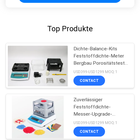
Top Produkte
Dichte-Balance-Kits
Feststoffdichte-Meter
Bergbau Porositätstest
für Kunststoff
USD399-USD1299 MOQ:1
CONTACT
Zuverlässiger
Feststoffdichte-
Messer-Upgrade-
Schaltkreis mit
USD399-USD1299 MOQ:1
Datenverbindungsdraht
CONTACT