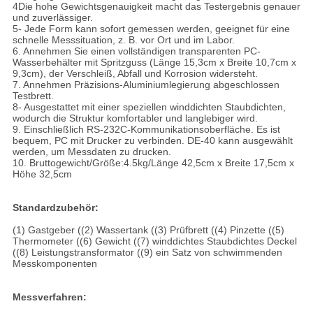
4Die hohe Gewichtsgenauigkeit macht das Testergebnis genauer
und zuverlässiger.
5- Jede Form kann sofort gemessen werden, geeignet für eine
schnelle Messsituation, z. B. vor Ort und im Labor.
6. Annehmen Sie einen vollständigen transparenten PC-
Wasserbehälter mit Spritzguss (Länge 15,3cm x Breite 10,7cm x
9,3cm), der Verschleiß, Abfall und Korrosion widersteht.
7. Annehmen Präzisions-Aluminiumlegierung abgeschlossen
Testbrett.
8- Ausgestattet mit einer speziellen winddichten Staubdichten,
wodurch die Struktur komfortabler und langlebiger wird.
9. Einschließlich RS-232C-Kommunikationsoberfläche. Es ist
bequem, PC mit Drucker zu verbinden. DE-40 kann ausgewählt
werden, um Messdaten zu drucken.
10. Bruttogewicht/Größe:4.5kg/Länge 42,5cm x Breite 17,5cm x
Höhe 32,5cm
Standardzubehör:
(1) Gastgeber ((2) Wassertank ((3) Prüfbrett ((4) Pinzette ((5)
Thermometer ((6) Gewicht ((7) winddichtes Staubdichtes Deckel
((8) Leistungstransformator ((9) ein Satz von schwimmenden
Messkomponenten
Messverfahren: