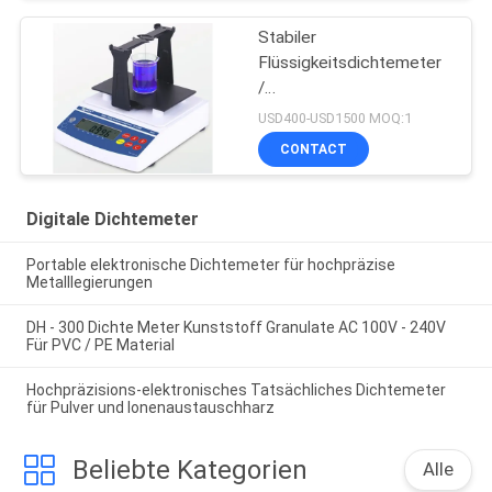
Stabiler
Flüssigkeitsdichtemeter
/
Konzentrationsmessgerät
USD400-USD1500 MOQ:1
für stark saure, alkalische
CONTACT
Flüssigkeit
Digitale Dichtemeter
Portable elektronische Dichtemeter für hochpräzise
Metalllegierungen
DH - 300 Dichte Meter Kunststoff Granulate AC 100V - 240V
Für PVC / PE Material
Hochpräzisions-elektronisches Tatsächliches Dichtemeter
für Pulver und Ionenaustauschharz
Beliebte Kategorien
Alle