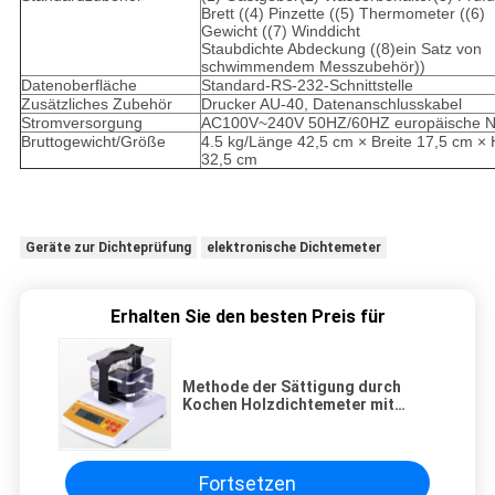
Brett ((4) Pinzette ((5) Thermometer ((6)
Gewicht ((7) Winddicht
Staubdichte Abdeckung ((8)ein Satz von
schwimmendem Messzubehör))
Datenoberfläche
Standard-RS-232-Schnittstelle
Zusätzliches Zubehör
Drucker AU-40, Datenanschlusskabel
Stromversorgung
AC100V~240V 50HZ/60HZ europäische 
Bruttogewicht/Größe
4.5 kg/Länge 42,5 cm × Breite 17,5 cm ×
32,5 cm
Geräte zur Dichteprüfung
elektronische Dichtemeter
Erhalten Sie den besten Preis für
Methode der Sättigung durch
Kochen Holzdichtemeter mit
hoher Gewichtspräzision
Fortsetzen