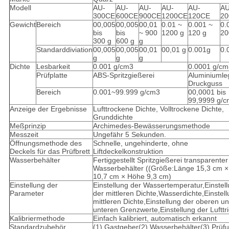
Modell
AU-
AU-
AU-
AU-
AU-
AU
300CE
600CE
900CE
1200CE
120CE
2
Gewicht
Bereich
00,005
00,005
00,01
0.01 ~
0.001 ~
0.
bis
bis
~ 900
1200 g
120 g
20
300 g
600 g
g
Standarddiviation
00,005
00,005
00,01
00,01 g
0.001g
0.
g
g
g
Dichte
Lesbarkeit
0.001 g/cm3
0.0001 g/cm
Prüfplatte
ABS-Spritzgießerei
Aluminiumle
Druckguss
Bereich
0.001~99.999 g/cm3
00,0001 bis
99,9999 g/
Anzeige der Ergebnisse
Lufttrockene Dichte, Volltrockene Dichte,
Grunddichte
Meßprinzip
Archimedes-Bewässerungsmethode
Messzeit
Ungefähr 5 Sekunden.
Öffnungsmethode des
Schnelle, ungehinderte, ohne
Deckels für das Prüfbrett
Liftdeckelkonstruktion
Wasserbehälter
Fertiggestellt Spritzgießerei transparente
Wasserbehälter ((Größe:Länge 15,3 cm × 
10,7 cm × Höhe 9,3 cm)
Einstellung der
Einstellung der Wassertemperatur,Einstel
Parameter
der mittleren Dichte,Wasserdichte,Einstel
mittleren Dichte,Einstellung der oberen u
unteren Grenzwerte,Einstellung der Lufttri
Kalibriermethode
Einfach kalibriert, automatisch erkannt
Standardzubehör
(1) Gastgeber(2) Wasserbehälter(3) Prüf