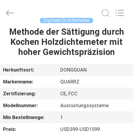
©
2018
-
2025
Guangdong Hongtuo Instrument Technology Co.,Ltd.
Digitale Dichtemeter
All
Rights
Reserved.
Methode der Sättigung durch
HAUS
Developed
by
Kochen Holzdichtemeter mit
ECER
PRODUKTE
hoher Gewichtspräzision
ÜBER
Herkunftsort:
DONGGUAN
UNS
Markenname:
QUARRZ
Zertifizierung:
CE, FCC
FABRIK-
Modellnummer:
Ausrüstungssysteme
AUSFLUG
Min Bestellmenge:
1
QUALITÄTSKONTROLLE
Preis:
USD399-USD1599