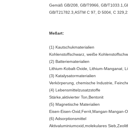
Gemäß GB/208, GB/T9966, GB/T1033.1,G
GB/T21782.3,ASTM C 97, D 5004, C 329,
Meßart:
(1) Kautschukmaterialien
Kohlenstoffschwarz, weiße Kohlenstoffschwa
(2) Batteriematerialien
Lithium-Kobalt-Oxide, Lithium-Manganat, L
(3) Katalysatormaterialien
Verkörperung, chemische Industrie, Feinche
(4) Lebensmittelzusatzstoffe
Stärke,aktivierter Ton,Bentonit
(5) Magnetische Materialien
Eisen-Eisen-Oxid,Ferrit,Mangan-Mangan-O
(6) Adsorptionsmittel
Aktivaluminiumoxid,molekulares Sieb,Zeolith