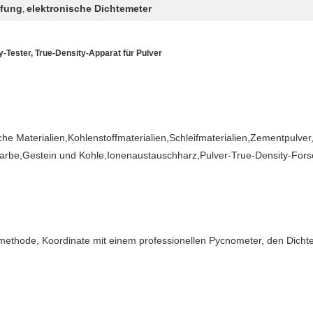
üfung
elektronische Dichtemeter
,
-Tester, True-Density-Apparat für Pulver
che Materialien,Kohlenstoffmaterialien,Schleifmaterialien,Zementpulver
arbe,Gestein und Kohle,Ionenaustauschharz,Pulver-True-Density-Fors
ethode, Koordinate mit einem professionellen Pycnometer, den Dichtew