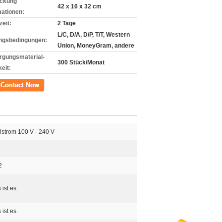
ckung
42 x 16 x 32 cm
mationen:
zeit:
2 Tage
L/C, D/A, D/P, T/T, Western
ngsbedingungen:
Union, MoneyGram, andere
rgungsmaterial-
300 Stück/Monat
eit:
kt
strom 100 V - 240 V
2
 ist es.
 ist es.