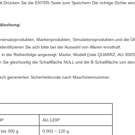
t.Drücken Sie die ENTER-Taste zum Speichern.Die richtige Dichte wird
älschung:
enersatzprodukten, Markenprodukten, Simulationsprodukten,und die Ü
ntifizieren Sie sich bitte bei der Auswahl von Waren ernsthaft.
d in der Reihenfolge angezeigt: Marke, Modell ((wie QUARRZ, AU-300S
Sie gleichzeitig die Schaltfläche NULL und die B-Schaltfläche.von d
isch generierten Sicherheitscode nach Maschinennummer.
0P
AU-120P
 bis 300 g
0.001 ~ 120 g