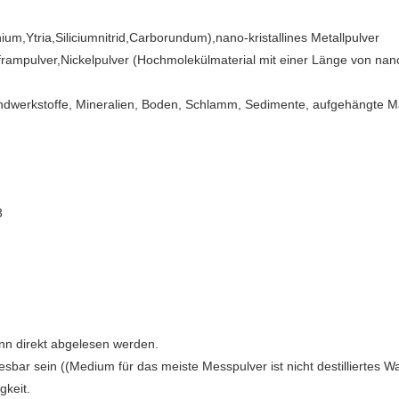
m,Ytria,Siliciumnitrid,Carborundum),nano-kristallines Metallpulver
olframpulver,Nickelpulver (Hochmolekülmaterial mit einer Länge von n
werkstoffe, Mineralien, Boden, Schlamm, Sedimente, aufgehängte Mate
3
ann direkt abgelesen werden.
esbar sein ((Medium für das meiste Messpulver ist nicht destilliertes W
gkeit.