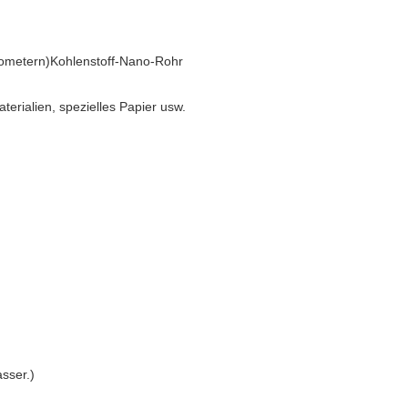
anometern)Kohlenstoff-Nano-Rohr
rialien, spezielles Papier usw.
asser.)