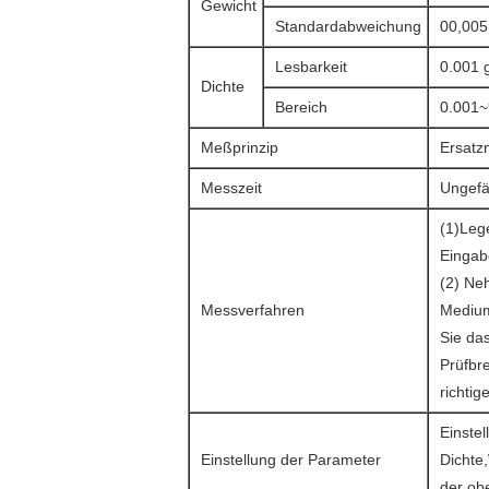
Gewicht
Standardabweichung
00,005
Lesbarkeit
0.001 
Dichte
Bereich
0.001~
Meßprinzip
Ersatz
Messzeit
Ungefä
(1)Lege
Eingab
(2) Ne
Messverfahren
Medium
Sie da
Prüfbr
richtig
Einstel
Einstellung der Parameter
Dichte,
der obe