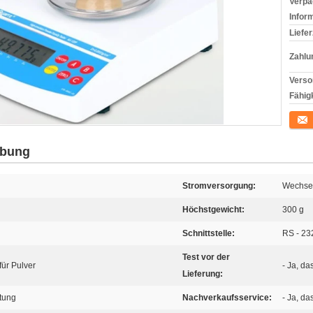
Verpa
Infor
Liefer
Zahlu
Verso
Fähigk
Konta
ibung
Stromversorgung:
Wechsel
Höchstgewicht:
300 g
Schnittstelle:
RS - 23
Test vor der
für Pulver
- Ja, das
Lieferung:
tung
Nachverkaufsservice:
- Ja, das