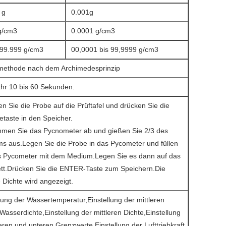
 g
0.001g
g/cm3
0.0001 g/cm3
99.999 g/cm3
00,0001 bis 99,9999 g/cm3
methode nach dem Archimedesprinzip
hr 10 bis 60 Sekunden.
n Sie die Probe auf die Prüftafel und drücken Sie die
etaste in den Speicher.
hmen Sie das Pycnometer ab und gießen Sie 2/3 des
s aus.Legen Sie die Probe in das Pycometer und füllen
s Pycometer mit dem Medium.Legen Sie es dann auf das
ett.Drücken Sie die ENTER-Taste zum Speichern.Die
e Dichte wird angezeigt.
lung der Wassertemperatur,Einstellung der mittleren
Wasserdichte,Einstellung der mittleren Dichte,Einstellung
ren und unteren Grenzwerte,Einstellung der Lufttriebkraft