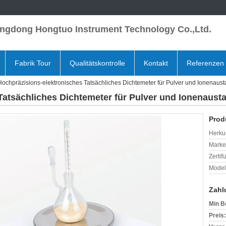
ngdong Hongtuo Instrument Technology Co.,Ltd.
Fabrik Tour
Qualitätskontrolle
Kontakt
Referenzen
Hochpräzisions-elektronisches Tatsächliches Dichtemeter für Pulver und Ionenaus
Tatsächliches Dichtemeter für Pulver und Ionenaust
Prod
Herkun
Mark
Zertif
Model
Zahl
Min B
Preis: