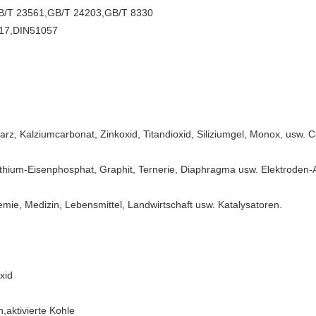
B/T 23561,GB/T 24203,GB/T 8330
217,DIN51057
rz, Kalziumcarbonat, Zinkoxid, Titandioxid, Siliziumgel, Monox, usw. C
ithium-Eisenphosphat, Graphit, Ternerie, Diaphragma usw. Elektroden
mie, Medizin, Lebensmittel, Landwirtschaft usw. Katalysatoren.
xid
,aktivierte Kohle