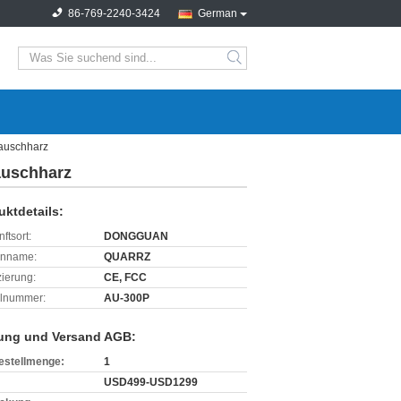
86-769-2240-3424
German
search
tauschharz
auschharz
uktdetails:
ftsort:
DONGGUAN
enname:
QUARRZ
izierung:
CE, FCC
lnummer:
AU-300P
ung und Versand AGB:
estellmenge:
1
USD499-USD1299