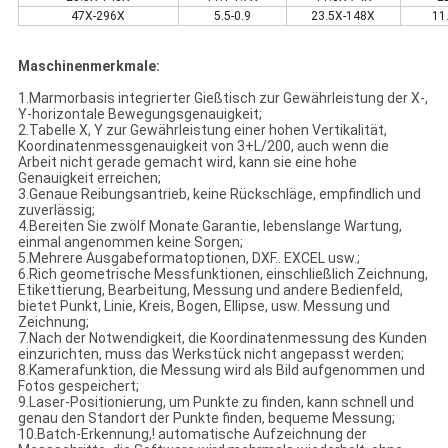
47X-296X
5.5-0.9
23.5X-148X
11
Maschinenmerkmale:
1.Marmorbasis integrierter Gießtisch zur Gewährleistung der X-,
Y-horizontale Bewegungsgenauigkeit;
2.Tabelle X, Y zur Gewährleistung einer hohen Vertikalität,
Koordinatenmessgenauigkeit von 3+L/200, auch wenn die
Arbeit nicht gerade gemacht wird, kann sie eine hohe
Genauigkeit erreichen;
3.Genaue Reibungsantrieb, keine Rückschläge, empfindlich und
zuverlässig;
4.Bereiten Sie zwölf Monate Garantie, lebenslange Wartung,
einmal angenommen keine Sorgen;
5.Mehrere Ausgabeformatoptionen, DXF.. EXCEL usw.;
6.Rich geometrische Messfunktionen, einschließlich Zeichnung,
Etikettierung, Bearbeitung, Messung und andere Bedienfeld,
bietet Punkt, Linie, Kreis, Bogen, Ellipse, usw. Messung und
Zeichnung;
7.Nach der Notwendigkeit, die Koordinatenmessung des Kunden
einzurichten, muss das Werkstück nicht angepasst werden;
8.Kamerafunktion, die Messung wird als Bild aufgenommen und
Fotos gespeichert;
9.Laser-Positionierung, um Punkte zu finden, kann schnell und
genau den Standort der Punkte finden, bequeme Messung;
10.Batch-Erkennung,! automatische Aufzeichnung der