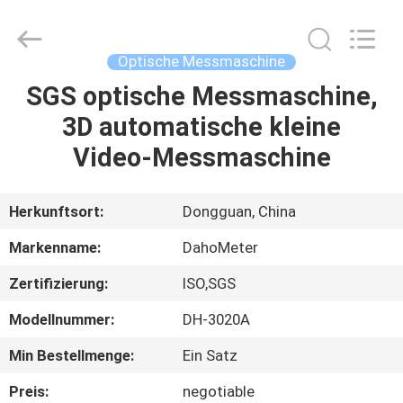
All
Rights
Reserved.
Developed
by
Optische Messmaschine
ECER
SGS optische Messmaschine,
HAUS
3D automatische kleine
PRODUKTE
Video-Messmaschine
ÜBER
Herkunftsort:
Dongguan, China
UNS
Markenname:
DahoMeter
Zertifizierung:
ISO,SGS
FABRIK-
Modellnummer:
DH-3020A
AUSFLUG
Min Bestellmenge:
Ein Satz
QUALITÄTSKONTROLLE
Preis:
negotiable