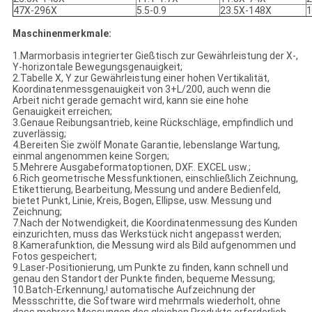
47X-296X
5.5-0.9
23.5X-148X
1
Maschinenmerkmale:
1.Marmorbasis integrierter Gießtisch zur Gewährleistung der X-,
Y-horizontale Bewegungsgenauigkeit;
2.Tabelle X, Y zur Gewährleistung einer hohen Vertikalität,
Koordinatenmessgenauigkeit von 3+L/200, auch wenn die
Arbeit nicht gerade gemacht wird, kann sie eine hohe
Genauigkeit erreichen;
3.Genaue Reibungsantrieb, keine Rückschläge, empfindlich und
zuverlässig;
4.Bereiten Sie zwölf Monate Garantie, lebenslange Wartung,
einmal angenommen keine Sorgen;
5.Mehrere Ausgabeformatoptionen, DXF.. EXCEL usw.;
6.Rich geometrische Messfunktionen, einschließlich Zeichnung,
Etikettierung, Bearbeitung, Messung und andere Bedienfeld,
bietet Punkt, Linie, Kreis, Bogen, Ellipse, usw. Messung und
Zeichnung;
7.Nach der Notwendigkeit, die Koordinatenmessung des Kunden
einzurichten, muss das Werkstück nicht angepasst werden;
8.Kamerafunktion, die Messung wird als Bild aufgenommen und
Fotos gespeichert;
9.Laser-Positionierung, um Punkte zu finden, kann schnell und
genau den Standort der Punkte finden, bequeme Messung;
10.Batch-Erkennung,! automatische Aufzeichnung der
Messschritte, die Software wird mehrmals wiederholt, ohne