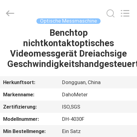
All
Rights
Reserved.
Developed
by
Optische Messmaschine
ECER
Benchtop
HAUS
nichtkontaktoptisches
PRODUKTE
Videomessgerät Dreiachsige
Geschwindigkeitshandgesteuer
ÜBER
UNS
Herkunftsort:
Dongguan, China
Markenname:
DahoMeter
FABRIK-
Zertifizierung:
ISO,SGS
AUSFLUG
Modellnummer:
DH-4030F
QUALITÄTSKONTROLLE
Min Bestellmenge:
Ein Satz