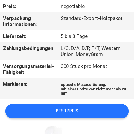
Preis:
negotiable
TRETEN
Verpackung
Standard-Export-Holzpaket
SIE
Informationen:
MIT
Lieferzeit:
5 bis 8 Tage
UNS
Zahlungsbedingungen:
L/C, D/A, D/P, T/T, Western
IN
Union, MoneyGram
VERBINDUNG
Versorgungsmaterial-
300 Stück pro Monat
Fähigkeit:
FORDERN
Markieren:
,
optische Maßausrüstung
mit einer Breite von nicht mehr als 20
SIE
mm
EIN
BESTPREIS
ZITAT
SITEMAP