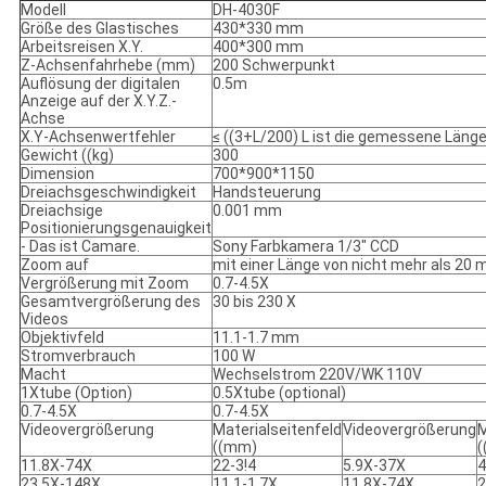
Modell
DH-4030F
Größe des Glastisches
430*330 mm
Arbeitsreisen X.Y.
400*300 mm
Z-Achsenfahrhebe (mm)
200 Schwerpunkt
Auflösung der digitalen
0.5m
Anzeige auf der X.Y.Z.-
Achse
X.Y-Achsenwertfehler
≤ ((3+L/200) L ist die gemessene Läng
Gewicht ((kg)
300
Dimension
700*900*1150
Dreiachsgeschwindigkeit
Handsteuerung
Dreiachsige
0.001 mm
Positionierungsgenauigkeit
- Das ist Camare.
Sony Farbkamera 1/3" CCD
Zoom auf
mit einer Länge von nicht mehr als 20 
Vergrößerung mit Zoom
0.7-4.5X
Gesamtvergrößerung des
30 bis 230 X
Videos
Objektivfeld
11.1-1.7 mm
Stromverbrauch
100 W
Macht
Wechselstrom 220V/WK 110V
1Xtube (Option)
0.5Xtube (optional)
0.7-4.5X
0.7-4.5X
Videovergrößerung
Materialseitenfeld
Videovergrößerung
M
((mm)
11.8X-74X
22-3!4
5.9X-37X
4
23.5X-148X
11.1-1.7X
11.8X-74X
2