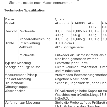
Sicherheitscode nach Maschinennummer.
Technische Spezifikation:
Marke
Quarz
Modell
AU-300S
AU-600S
AU-
AU
900S
12
Gewicht
Reichweite
00,005 bis
00,005 bis
00,01 ~
00,
300 g
600 g
900 g
900
Standardabweichung
00,005 g
00,005 g
00,01 g
00,
Dichte
Entschließung
0.001 g/cm3
Meßbrett
ABS-Spritzgießerei
Reichweite
Entweder die Dichte ist mehr als e
eins kann gemessen werden
Typ der Messung
Feststoffe jeder Form
Anzeige der Ergebnisse
Dichte,Volumen,Prozentsatz,Durch
und Mindestwert
Measurement-Prinzip
Archimedes-Bewässerungsmetho
Zeit der Messung
Ungefähr 5 Sekunden.
Die Methode
Schnelle, ungehinderte, ohne He
Öffnungskappe
Waschbecken
PC vollständige hohe Kapazität t
Waschbecken ((Größe:Länge15.3 
Höhe9.3cm)
Verfahren zur Messung
Stelle die Probe auf das Prüfbrett
ENTER-Taste in den Speicher.