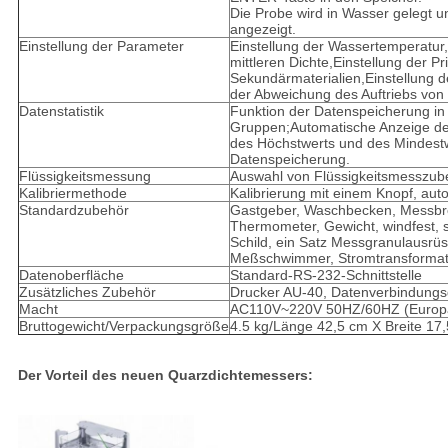
Die Probe wird in Wasser gelegt u
angezeigt.
Einstellung der Parameter
Einstellung der Wassertemperatur,
mittleren Dichte,Einstellung der P
Sekundärmaterialien,Einstellung de
der Abweichung des Auftriebs von
Datenstatistik
Funktion der Datenspeicherung in
Gruppen;Automatische Anzeige de
des Höchstwerts und des Mindest
Datenspeicherung.
Flüssigkeitsmessung
Auswahl von Flüssigkeitsmesszub
Kalibriermethode
Kalibrierung mit einem Knopf, aut
Standardzubehör
Gastgeber, Waschbecken, Messbre
Thermometer, Gewicht, windfest, 
Schild, ein Satz Messgranulausrüs
Meßschwimmer, Stromtransformat
Datenoberfläche
Standard-RS-232-Schnittstelle
Zusätzliches Zubehör
Drucker AU-40, Datenverbindungs
Macht
AC110V~220V 50HZ/60HZ (Europ
Bruttogewicht/Verpackungsgröße
4.5 kg/Länge 42,5 cm X Breite 17
Der Vorteil des neuen Quarzdichtemessers: