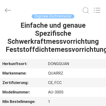
Rights
Reserved.
Developed
by
ECER
Digitale Dichtemeter
Einfache und genaue
HAUS
Spezifische
PRODUKTE
Schwerkraftmessvorrichtung
Feststoffdichtemessvorrichtun
ÜBER
UNS
Herkunftsort:
DONGGUAN
Markenname:
QUARRZ
FABRIK-
Zertifizierung:
CE, FCC
AUSFLUG
Modellnummer:
AU-300S
QUALITÄTSKONTROLLE
Min Bestellmenge:
1