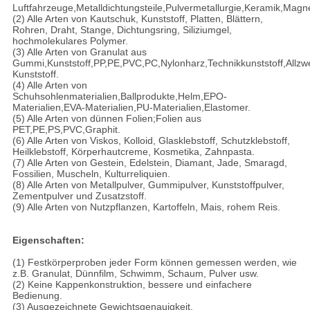
Luftfahrzeuge,Metalldichtungsteile,Pulvermetallurgie,Keramik,Magne
(2) Alle Arten von Kautschuk, Kunststoff, Platten, Blättern,
Rohren, Draht, Stange, Dichtungsring, Siliziumgel,
hochmolekulares Polymer.
(3) Alle Arten von Granulat aus
Gummi,Kunststoff,PP,PE,PVC,PC,Nylonharz,Technikkunststoff,Allzwec
Kunststoff.
(4) Alle Arten von
Schuhsohlenmaterialien,Ballprodukte,Helm,EPO-
Materialien,EVA-Materialien,PU-Materialien,Elastomer.
(5) Alle Arten von dünnen Folien;Folien aus
PET,PE,PS,PVC,Graphit.
(6) Alle Arten von Viskos, Kolloid, Glasklebstoff, Schutzklebstoff,
Heilklebstoff, Körperhautcreme, Kosmetika, Zahnpasta.
(7) Alle Arten von Gestein, Edelstein, Diamant, Jade, Smaragd,
Fossilien, Muscheln, Kulturreliquien.
(8) Alle Arten von Metallpulver, Gummipulver, Kunststoffpulver,
Zementpulver und Zusatzstoff.
(9) Alle Arten von Nutzpflanzen, Kartoffeln, Mais, rohem Reis.
Eigenschaften:
(1) Festkörperproben jeder Form können gemessen werden, wie
z.B. Granulat, Dünnfilm, Schwimm, Schaum, Pulver usw.
(2) Keine Kappenkonstruktion, bessere und einfachere
Bedienung.
(3) Ausgezeichnete Gewichtsgenauigkeit.