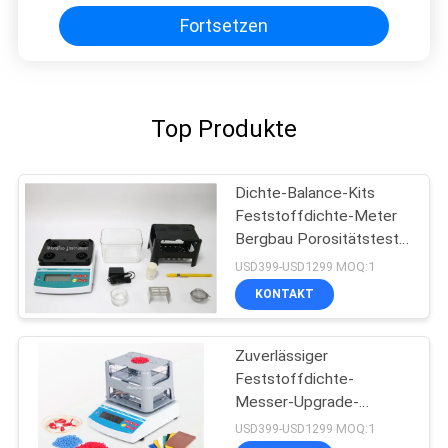
Fortsetzen
Top Produkte
Dichte-Balance-Kits
Feststoffdichte-Meter
Bergbau Porositätstest
für Kunststoff
USD399-USD1299 MOQ:1
KONTAKT
Zuverlässiger
Feststoffdichte-
Messer-Upgrade-
Schaltkreis mit
USD399-USD1299 MOQ:1
Datenverbindungsdraht