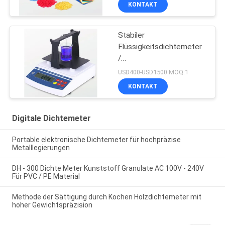
KONTAKT
Stabiler
Flüssigkeitsdichtemeter
/
Konzentrationsmessgerät
USD400-USD1500 MOQ:1
für stark saure, alkalische
KONTAKT
Flüssigkeit
Digitale Dichtemeter
Portable elektronische Dichtemeter für hochpräzise
Metalllegierungen
DH - 300 Dichte Meter Kunststoff Granulate AC 100V - 240V
Für PVC / PE Material
Methode der Sättigung durch Kochen Holzdichtemeter mit
hoher Gewichtspräzision