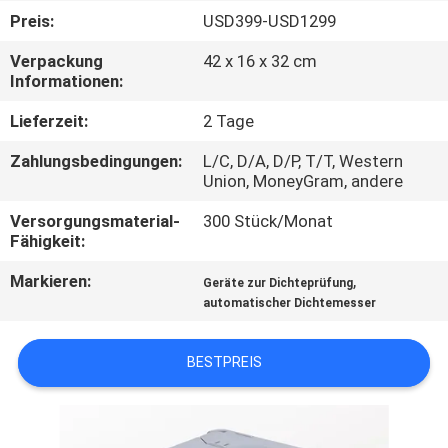
Preis:
USD399-USD1299
TRETEN
Verpackung
42 x 16 x 32 cm
SIE
Informationen:
MIT
Lieferzeit:
2 Tage
UNS
Zahlungsbedingungen:
L/C, D/A, D/P, T/T, Western
IN
Union, MoneyGram, andere
VERBINDUNG
Versorgungsmaterial-
300 Stück/Monat
Fähigkeit:
FORDERN
Markieren:
,
Geräte zur Dichteprüfung
automatischer Dichtemesser
SIE
EIN
BESTPREIS
ZITAT
SITEMAP