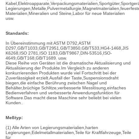
Kabel,Elektroapparate,Verpackungsmaterialien,Sportgüter,Sportgerä
Legierungen,Metalle,Pulvermetallurgie,Magnetmaterialien,feuerfest
Materialien,Mineralien und Steine,Labor für neue Materialien
usw.
Standards:
In Übereinstimmung mit ASTM D792,ASTM
D297,GB/T1033,GB/T2951,GB/T3850,GB/T533,HG4-1468,JIS
K6268,ISO 2781,ISO 1183,GB/T9867,DIN-53516,ISO-
4649,GB/T168,GB/T1689. usw.
Diese Reihe von Geräten ist die dramatische Aktualisierung und
Aktualisierung der Produkte.Im Vergleich zu anderen
konkurrierenden Produkten wurde viel Fortschritt bei der
Zuverlässigkeit erzielt.Ausfall der Taste,Suspensionsdraht
biegen,die einfache Berührung zwischen Nagel und
Behälter,brüchige Schlitze,verbesserte Messlösung,einfaches
Bedienverfahren und verbesserte Anwendungsfunktion für
Software.Das macht diese Maschine sehr beliebt bei vielen
Kunden..
Meßtyp:
(1) Alle Arten von Legierungsmaterialien,harten
Legierungen,Edelmetallmaterialien,Teile für Kraftfahrzeuge,Teile
für