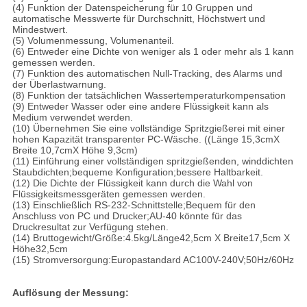
(4) Funktion der Datenspeicherung für 10 Gruppen und
automatische Messwerte für Durchschnitt, Höchstwert und
Mindestwert.
(5) Volumenmessung, Volumenanteil.
(6) Entweder eine Dichte von weniger als 1 oder mehr als 1 kann
gemessen werden.
(7) Funktion des automatischen Null-Tracking, des Alarms und
der Überlastwarnung.
(8) Funktion der tatsächlichen Wassertemperaturkompensation
(9) Entweder Wasser oder eine andere Flüssigkeit kann als
Medium verwendet werden.
(10) Übernehmen Sie eine vollständige Spritzgießerei mit einer
hohen Kapazität transparenter PC-Wäsche. ((Länge 15,3cmX
Breite 10,7cmX Höhe 9,3cm)
(11) Einführung einer vollständigen spritzgießenden, winddichten
Staubdichten;bequeme Konfiguration;bessere Haltbarkeit.
(12) Die Dichte der Flüssigkeit kann durch die Wahl von
Flüssigkeitsmessgeräten gemessen werden.
(13) Einschließlich RS-232-Schnittstelle;Bequem für den
Anschluss von PC und Drucker;AU-40 könnte für das
Druckresultat zur Verfügung stehen.
(14) Bruttogewicht/Größe:4.5kg/Länge42,5cm X Breite17,5cm X
Höhe32,5cm
(15) Stromversorgung:Europastandard AC100V-240V;50Hz/60Hz
Auflösung der Messung: