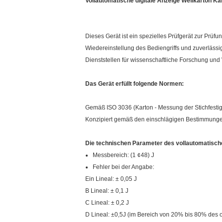
Vollautomatische digitale Anzeige Wellkarton Ka
Dieses Gerät ist ein spezielles Prüfgerät zur Prüf
Wiedereinstellung des Bediengriffs und zuverläss
Dienststellen für wissenschaftliche Forschung und
Das Gerät erfüllt folgende Normen:
Gemäß ISO 3036 (Karton - Messung der Stichfestig
Konzipiert gemäß den einschlägigen Bestimmung
Die technischen Parameter des vollautomatische
Messbereich: (1 ¢48) J
Fehler bei der Angabe:
Ein Lineal: ± 0,05 J
B Lineal: ± 0,1 J
C Lineal: ± 0,2 J
D Lineal: ±0,5J (im Bereich von 20% bis 80% des