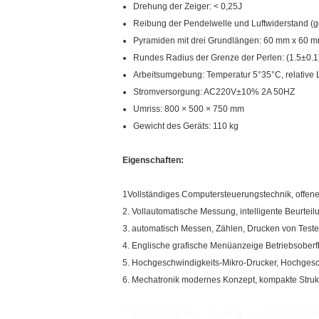
Drehung der Zeiger: < 0,25J
Reibung der Pendelwelle und Luftwiderstand 
Pyramiden mit drei Grundlängen: 60 mm x 60 m
Rundes Radius der Grenze der Perlen: (1.5±0.
Arbeitsumgebung: Temperatur 5°35°C, relative Lu
Stromversorgung: AC220V±10% 2A 50HZ
Umriss: 800 × 500 × 750 mm
Gewicht des Geräts: 110 kg
Eigenschaften:
1Vollständiges Computersteuerungstechnik, offen
2. Vollautomatische Messung, intelligente Beurtei
3. automatisch Messen, Zählen, Drucken von Test
4. Englische grafische Menüanzeige Betriebsober
5. Hochgeschwindigkeits-Mikro-Drucker, Hochgesch
6. Mechatronik modernes Konzept, kompakte Struk