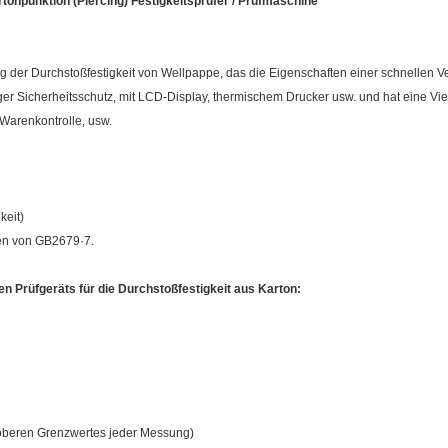
rtonpunktion (Piercing) Festigkeitsprüfer / Prüfmaschine
ung der Durchstoßfestigkeit von Wellpappe, das die Eigenschaften einer schnellen 
iger Sicherheitsschutz, mit LCD-Display, thermischem Drucker usw. und hat eine
 Warenkontrolle, usw.
keit)
en von GB2679·7.
n Prüfgeräts für die Durchstoßfestigkeit aus Karton:
 oberen Grenzwertes jeder Messung)