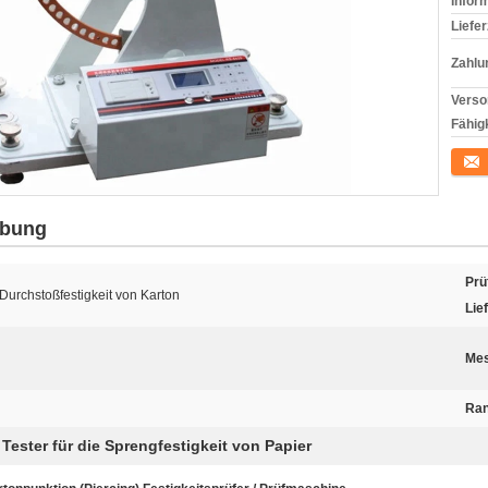
Infor
Liefer
Zahlu
Verso
Fähigk
Konta
ibung
Prü
 Durchstoßfestigkeit von Karton
Lie
Mes
Ran
Tester für die Sprengfestigkeit von Papier
,