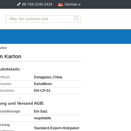
86-769-2240-3424
German
search
arton
on Karton
uktdetails:
ftsort:
Dongguan, China
enname:
DahoMeter
lnummer:
DH-CP-01
ung und Versand AGB:
estellmenge:
Ein Satz
negotiable
ckung
Standard-Export-Holzpaket