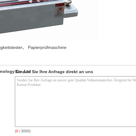
,
igkeitstester
Papierprüfmaschine
nology Co.,Ltd
Senden Sie Ihre Anfrage direkt an uns
(
0
/ 3000)