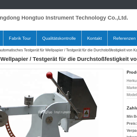
ngdong Hongtuo Instrument Technology Co.,Ltd.
Fabrik Tour
Qualitätskontrolle
Kontakt
Referenzen
automatisches Testgerät für Wellpapier / Testgerät für die Durchstoßfestigkeit von K
Wellpapier / Testgerät für die Durchstoßfestigkeit v
Prod
Herkun
Mark
Model
Zahl
Min B
Preis:
Verpa