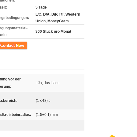
mationen:
zeit:
5 Tage
L/C, D/A, D/P, T/T, Western
ngsbedingungen:
Union, MoneyGram
rgungsmaterial-
300 Stück pro Monat
eit:
kt
fung vor der
- Ja, das ist es.
ferung:
sbereich:
(1 ¢48) J
dkreisbeinradius:
(1.5±0.1) mm