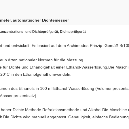
emeter
automatischer Dichtemesser
,
onzentrations- und Dichteprüfgerät, Dichteprüfgerät
cht und entwickelt. Es basiert auf dem Archimedes-Prinzip. Gemäß B
un Arten nationaler Normen für die Messung
le für Dichte und Ethanolgehalt einer Ethanol-Wasserlösung.Die Masch
 20°C in den Ethanolgehalt umwandeln..
umen des Ethanols in 100 ml
Ethanol-Wasserlösung (Volumenprozentsat
Massenprozentsatz).
 hoher Dichte
Methode.Refraktionsmethode und Alkohol
Die Maschine m
ch
Die Dichte wird manuell angepasst.
Genauigkeit, einfache Bedienung,