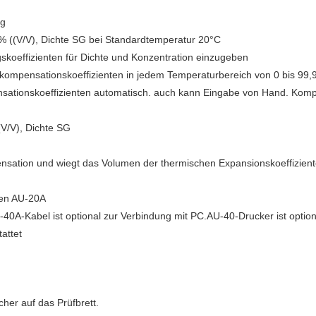
ng
% ((V/V), Dichte SG bei Standardtemperatur 20°C
gskoeffizienten für Dichte und Konzentration einzugeben
ompensationskoeffizienten in jedem Temperaturbereich von 0 bis 99,
sationskoeffizienten automatisch. auch kann Eingabe von Hand. Kompe
(V/V), Dichte SG
mpensation und wiegt das Volumen der thermischen Expansionskoeffizie
ten AU-20A
U-40A-Kabel ist optional zur Verbindung mit PC.AU-40-Drucker ist opt
attet
cher auf das Prüfbrett.