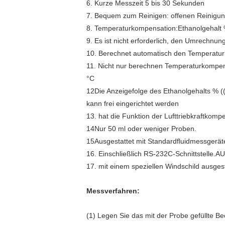
6. Kurze Messzeit 5 bis 30 Sekunden
7. Bequem zum Reinigen: offenen Reinigu
8. Temperaturkompensation:Ethanolgehalt 
9. Es ist nicht erforderlich, den Umrechnun
10. Berechnet automatisch den Temperaturk
11. Nicht nur berechnen Temperaturkompen
°C
12Die Anzeigefolge des Ethanolgehalts % (
kann frei eingerichtet werden
13. hat die Funktion der Lufttriebkraftko
14Nur 50 ml oder weniger Proben.
15Ausgestattet mit Standardfluidmessgerä
16. Einschließlich RS-232C-Schnittstelle.A
17. mit einem speziellen Windschild ausgest
Messverfahren:
(1) Legen Sie das mit der Probe gefüllte Be