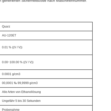
h generierten Sicherheitscode nach Maschinennummer.
Quarz
AU-120ET
0.01 % ((V / V))
0.00~100.00 % ((V / V))
0.0001 g/cm3
00,0001 ‰ 99,9999 g/cm3
Alle Arten von Ethanollösung
Ungefähr 5 bis 30 Sekunden
Probenahme