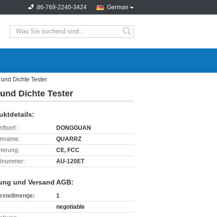
86-769-2240-3424
German
search
 und Dichte Tester
 und Dichte Tester
uktdetails:
ftsort:
DONGGUAN
enname:
QUARRZ
izierung:
CE, FCC
lnummer:
AU-120ET
ung und Versand AGB:
estellmenge:
1
negotiable