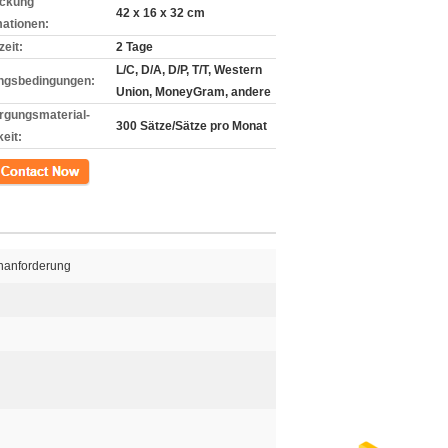
ckung
42 x 16 x 32 cm
mationen:
zeit:
2 Tage
L/C, D/A, D/P, T/T, Western
ngsbedingungen:
Union, MoneyGram, andere
rgungsmaterial-
300 Sätze/Sätze pro Monat
eit:
kt
nanforderung