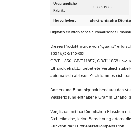
Ursprüngliche
- Ja, das ist es.
Fabrik:
elektronische Dicht
Hervorheben:
Digitales elektronisches automatisches Ethanolk
Dieses Produkt wurde von "Quarrz" erfors
10345,GB/T13662,
GB/T11856, GB/T11857, GB/T11858 usw..ne
Ethanolgehalt.Eingebettete Vergleichstabel
automatisch ablesen.Auch kann es sich bei
Anmerkung:Ethanolgehalt bedeutet das Vol
Wasserlösung enthaltene Gramm Ethanol (
Verglichen mit herkömmlichen Flaschen mit
Dichteflasche; keine Berechnung erforderli
Funktion der Lufttriebkraftkompensation.