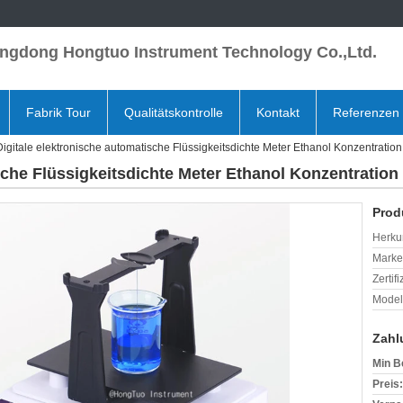
ngdong Hongtuo Instrument Technology Co.,Ltd.
Fabrik Tour
Qualitätskontrolle
Kontakt
Referenzen
Digitale elektronische automatische Flüssigkeitsdichte Meter Ethanol Konzentration
sche Flüssigkeitsdichte Meter Ethanol Konzentration
Prod
Herkun
Mark
Zertif
Model
Zahl
Min B
Preis: