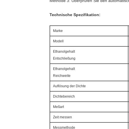
Methode 3: Überprüfen Sie den automatisc
Technische Spezifikation:
Marke
Modell
Ethanolgehalt
Entschließung
Ethanolgehalt
Reichweite
Auflösung der Dichte
Dichtebereich
Meßart
Zeit messen
Messmethode