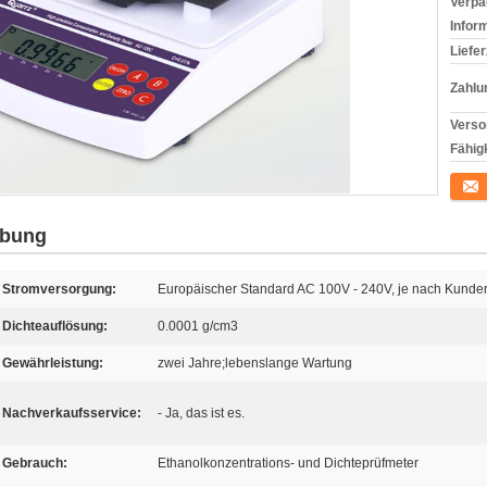
Verpa
Infor
Liefer
Zahlu
Verso
Fähigk
Konta
ibung
Stromversorgung:
Europäischer Standard AC 100V - 240V, je nach Kunde
Dichteauflösung:
0.0001 g/cm3
Gewährleistung:
zwei Jahre;lebenslange Wartung
Nachverkaufsservice:
- Ja, das ist es.
Gebrauch:
Ethanolkonzentrations- und Dichteprüfmeter