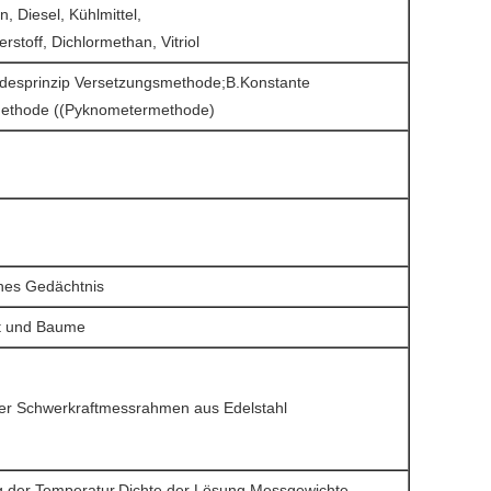
n, Diesel, Kühlmittel,
rstoff, Dichlormethan, Vitriol
desprinzip Versetzungsmethode;B.Konstante
ethode ((Pyknometermethode)
es Gedächtnis
t und Baume
her Schwerkraftmessrahmen aus Edelstahl
ng der Temperatur,Dichte der Lösung,Messgewichte