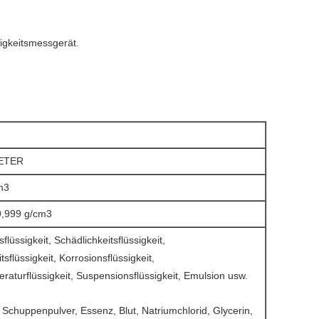
igkeitsmessgerät.
ETER
m3
9,999 g/cm3
sflüssigkeit, Schädlichkeitsflüssigkeit,
tsflüssigkeit, Korrosionsflüssigkeit,
aturflüssigkeit, Suspensionsflüssigkeit, Emulsion usw.
, Schuppenpulver, Essenz, Blut, Natriumchlorid, Glycerin,