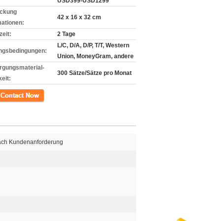
USD399-USD1299
ckung
42 x 16 x 32 cm
mationen:
zeit:
2 Tage
L/C, D/A, D/P, T/T, Western
ngsbedingungen:
Union, MoneyGram, andere
rgungsmaterial-
300 Sätze/Sätze pro Monat
eit:
kt
nach Kundenanforderung