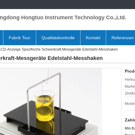
ngdong Hongtuo Instrument Technology Co.,Ltd.
Fabrik Tour
Qualitätskontrolle
Kontakt
Referenzen
LCD-Anzeige Spezifische Schwerkraft-Messgeräte Edelstahl-Messhaken
rkraft-Messgeräte Edelstahl-Messhaken
Prod
Herkun
Mark
Zertif
Model
Zahl
Min B