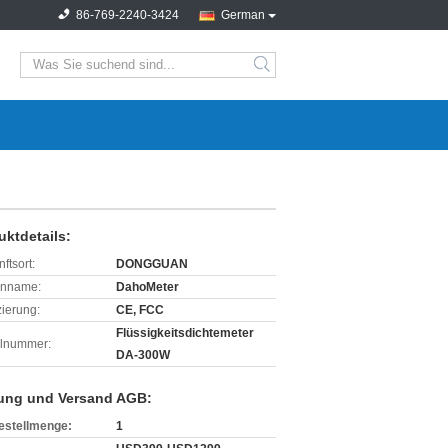
86-769-2240-3424
German
search
uktdetails:
ftsort:
DONGGUAN
enname:
DahoMeter
izierung:
CE, FCC
Flüssigkeitsdichtemeter
lnummer:
DA-300W
ung und Versand AGB:
estellmenge:
1