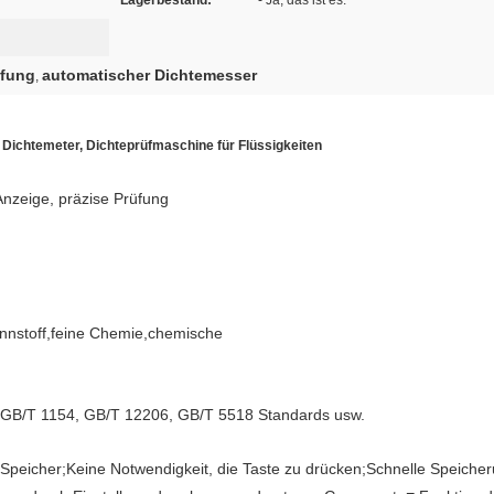
Lagerbestand:
- Ja, das ist es.
üfung
automatischer Dichtemesser
,
Dichtemeter, Dichteprüfmaschine für Flüssigkeiten
 Anzeige, präzise Prüfung
nstoff,feine Chemie,chemische
GB/T 1154, GB/T 12206, GB/T 5518 Standards usw.
icher;Keine Notwendigkeit, die Taste zu drücken;Schnelle Speicheru