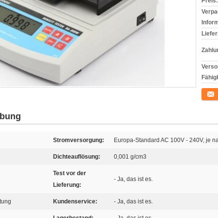
Preis:
Verpa
Infor
Liefer
Zahlu
Verso
Fähigk
Konta
ibung
Stromversorgung:
Europa-Standard AC 100V - 240V, je 
Dichteauflösung:
0,001 g/cm3
Test vor der
- Ja, das ist es.
Lieferung:
tung
Kundenservice:
- Ja, das ist es.