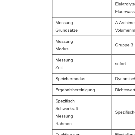
Elektrolyte
Fluorwasse
Messung
A.Archime
Grundsätze
Volumenm
Messung
Gruppe 3
Modus
Messung
sofort
Zeit
Speichermodus
Dynamisch
Ergebnisbereinigung
Dichtewer
Spezifisch
Schwerkraft
Spezifisc
Messung
Rahmen
Funktion der
Einstellu