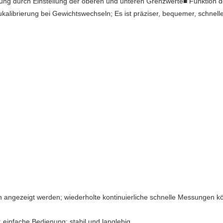
warnung durch Einstellung der oberen und unteren Grenzwerte■ Funktion
kalibrierung bei Gewichtswechseln; Es ist präziser, bequemer, schnell
en angezeigt werden; wiederholte kontinuierliche schnelle Messungen 
 einfache Bedienung; stabil und langlebig.