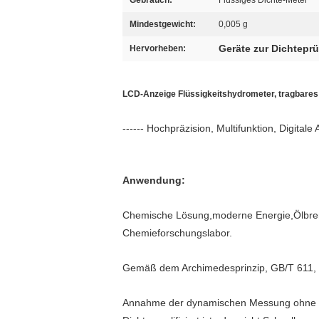
Gebrauch:
Flüssiges Dichte-Meter
Mindestgewicht:
0,005 g
Geräte zur Dichtepr
Hervorheben:
LCD-Anzeige Flüssigkeitshydrometer, tragbares 
------ Hochpräzision, Multifunktion, Digitale
Anwendung:
Chemische Lösung,moderne Energie,Ölbren
Chemieforschungslabor.
Gemäß dem Archimedesprinzip, GB/T 611, 
Annahme der dynamischen Messung ohne Spe