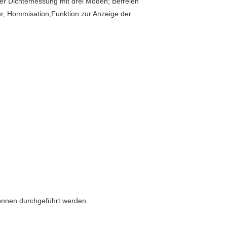
 der Dichtemessung mit drei Moden; Befreien
er, Hommisation;Funktion zur Anzeige der
können durchgeführt werden.