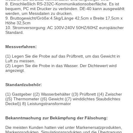
8. Einschließlich RS-232C-Kommunikationsoberfläche. Es ist
bequem, PC mit Drucker zu verbinden. DE-40 kann ausgewählt
werden, um Messdaten zu drucken.
9. Bruttogewicht/Größe:4.5kg/Länge 42,5cm x Breite 17,5cm x
Höhe 32,5cm
10. Stromversorgung: AC 100V-240V 50HZ/60HZ europäischer
Standard.
Messverfahren:
(1) Legen Sie die Probe auf das Prüfbrett, um das Gewicht in
Luft zu messen.
(2) Legen Sie die Probe in das Wasser. Der Dichtewert wird
angezeigt.
Standardzubehör:
(1) Gastgeber ((2) Wasserbehälter ((3) Prüfbrett ((4) Zwischer
((5) Thermometer ((6) Gewicht ((7) winddichtes Staubdichtes
Deckel)) 8) Leistungstransformator
Bekanntmachung zur Bekämpfung der Fälschung:
Die meisten Kunden hatten viel unter Markenersatzprodukten,
Markenprodukten, Simulationsprodukten,und die Übertragung