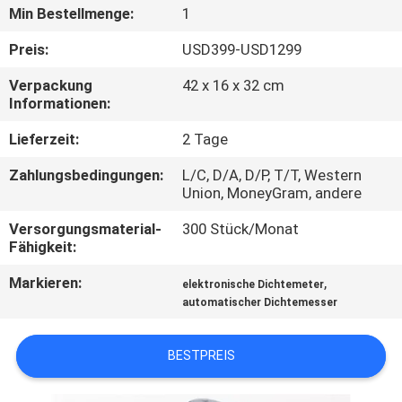
Min Bestellmenge:
1
TRETEN
Preis:
USD399-USD1299
SIE
Verpackung
42 x 16 x 32 cm
MIT
Informationen:
UNS
Lieferzeit:
2 Tage
IN
Zahlungsbedingungen:
L/C, D/A, D/P, T/T, Western
VERBINDUNG
Union, MoneyGram, andere
Versorgungsmaterial-
300 Stück/Monat
FORDERN
Fähigkeit:
SIE
Markieren:
,
elektronische Dichtemeter
automatischer Dichtemesser
EIN
ZITAT
BESTPREIS
SITEMAP