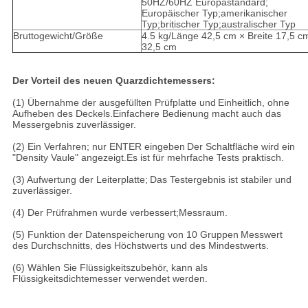
50HZ/60HZ Europastandard;
Europäischer Typ;amerikanischer
Typ;britischer Typ;australischer Typ
Bruttogewicht/Größe
4.5 kg/Länge 42,5 cm × Breite 17,5 
32,5 cm
Der Vorteil des neuen Quarzdichtemessers:
(1) Übernahme der ausgefüllten Prüfplatte und
Einheitlich, ohne
Aufheben des Deckels.
Einfachere Bedienung macht auch das
Messergebnis zuverlässiger.
(2) Ein Verfahren; nur ENTER eingeben
Der Schaltfläche wird ein
"Density Vaule" angezeigt.
Es ist für mehrfache Tests praktisch.
(3) Aufwertung der Leiterplatte;
Das Testergebnis ist stabiler und
zuverlässiger.
(4) Der Prüfrahmen wurde verbessert;
Messraum.
(5) Funktion der Datenspeicherung von 10 Gruppen
Messwert
des Durchschnitts, des Höchstwerts und des Mindestwerts.
(6) Wählen Sie Flüssigkeitszubehör, kann als
Flüssigkeitsdichtemesser verwendet werden.