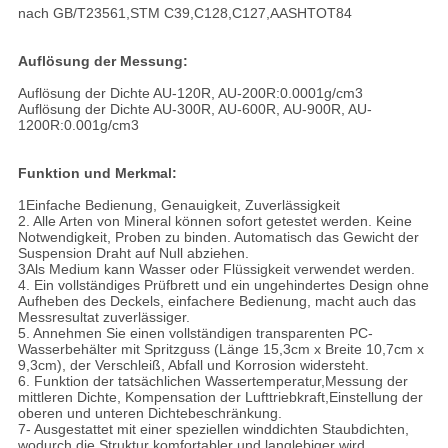
nach GB/T23561,STM C39,C128,C127,AASHTOT84
Auflösung der Messung:
Auflösung der Dichte AU-120R, AU-200R:0.0001g/cm3
Auflösung der Dichte AU-300R, AU-600R, AU-900R, AU-
1200R:0.001g/cm3
Funktion und Merkmal:
1Einfache Bedienung, Genauigkeit, Zuverlässigkeit
2. Alle Arten von Mineral können sofort getestet werden. Keine
Notwendigkeit, Proben zu binden. Automatisch das Gewicht der
Suspension Draht auf Null abziehen.
3Als Medium kann Wasser oder Flüssigkeit verwendet werden.
4. Ein vollständiges Prüfbrett und ein ungehindertes Design ohne
Aufheben des Deckels, einfachere Bedienung, macht auch das
Messresultat zuverlässiger.
5. Annehmen Sie einen vollständigen transparenten PC-
Wasserbehälter mit Spritzguss (Länge 15,3cm x Breite 10,7cm x
9,3cm), der Verschleiß, Abfall und Korrosion widersteht.
6. Funktion der tatsächlichen Wassertemperatur,Messung der
mittleren Dichte, Kompensation der Lufttriebkraft,Einstellung der
oberen und unteren Dichtebeschränkung.
7- Ausgestattet mit einer speziellen winddichten Staubdichten,
wodurch die Struktur komfortabler und langlebiger wird.