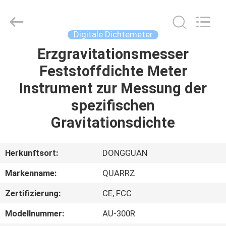
All
Rights
Reserved.
Developed
by
Digitale Dichtemeter
ECER
Erzgravitationsmesser
HAUS
Feststoffdichte Meter
PRODUKTE
Instrument zur Messung der
spezifischen
ÜBER
Gravitationsdichte
UNS
Herkunftsort:
DONGGUAN
FABRIK-
Markenname:
QUARRZ
AUSFLUG
Zertifizierung:
CE, FCC
QUALITÄTSKONTROLLE
Modellnummer:
AU-300R