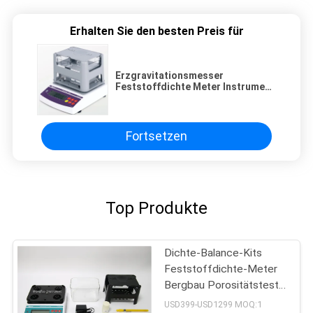
Erhalten Sie den besten Preis für
Erzgravitationsmesser
Feststoffdichte Meter Instrument
zur Messung der spezifischen
Gravitationsdichte
Fortsetzen
Top Produkte
Dichte-Balance-Kits
Feststoffdichte-Meter
Bergbau Porositätstest
für Kunststoff
USD399-USD1299 MOQ:1