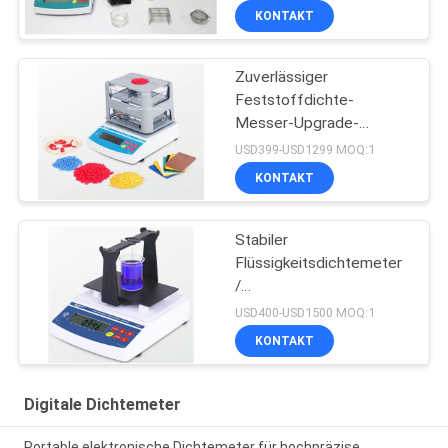
KONTAKT
Zuverlässiger
Feststoffdichte-
Messer-Upgrade-
Schaltkreis mit
USD399-USD1299 MOQ:1
Datenverbindungsdraht
KONTAKT
Stabiler
Flüssigkeitsdichtemeter
/
Konzentrationsmessgerät
USD400-USD1500 MOQ:1
für stark saure, alkalische
KONTAKT
Flüssigkeit
Digitale Dichtemeter
Portable elektronische Dichtemeter für hochpräzise