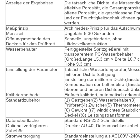
Anzeige der Ergebnisse
Die tatsächliche Dichte, die Massendic
effektive Porosität, die Gesamtporositä
offene Porosität, die geschlossene Por
und der Feuchtigkeitsgehalt können 
werden.
Meßprinzip
Archimedes-Prinzip für das Aufschw
Messzeit
Ungefähr 5 30 Sekunden
Öffnungsmethode des
Schnelle, ungehinderte, ohne
Deckels für das Prüfbrett
Liftdeckelkonstruktion
Wasserbehälter
Fertiggestellte Spritzgießerei mit
transparentem PC-Wasserbehälter
(Größe:Länge 15,3 cm × Breite 10,7 
Höhe 9,3 cm)
Einstellung der Parameter
Tatsächliche Wassertemperatur,Mess
mittleren Dichte,Sättigung
Einstellung der mittleren Dichte,Einste
Kompensation der Lufttriebkraft,Einste
oberen und unteren Dichtebeschränk
Kalibriermethode
Einfach kalibriert, automatisch erkannt
Standardzubehör
(1) Gastgeber(2) Wasserbehälter(3)
Prüfbrett(4) Zwischer(5) Thermomete
(6) Gewicht ((7) winddichtes Staubdic
Deckel ((8) Leistungstransformer
Datenoberfläche
Standard-RS-232-Schnittstelle
Optional verfügbares
Drucker AU-40, Datenanschlusskabel
Zubehör
Stromversorgung
Standardeinstellung als AC100V~240