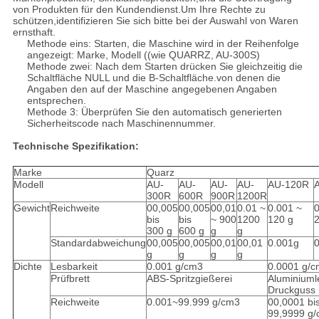
von Produkten für den Kundendienst.Um Ihre Rechte zu
schützen,identifizieren Sie sich bitte bei der Auswahl von Waren
ernsthaft.
Methode eins: Starten, die Maschine wird in der Reihenfolge
angezeigt: Marke, Modell ((wie QUARRZ, AU-300S)
Methode zwei: Nach dem Starten drücken Sie gleichzeitig die
Schaltfläche NULL und die B-Schaltfläche.von denen die
Angaben den auf der Maschine angegebenen Angaben
entsprechen.
Methode 3: Überprüfen Sie den automatisch generierten
Sicherheitscode nach Maschinennummer.
Technische Spezifikation:
Marke
Quarz
Modell
AU-
AU-
AU-
AU-
AU-120R
300R
600R
900R
1200R
Gewicht
Reichweite
00,005
00,005
00,01
0.01 ~
0.001 ~
0
bis
bis
~ 900
1200
120 g
300 g
600 g
g
g
Standardabweichung
00,005
00,005
00,01
00,01
0.001g
g
g
g
g
Dichte
Lesbarkeit
0.001 g/cm3
0.0001 g/
Prüfbrett
ABS-Spritzgießerei
Aluminiuml
Druckguss
Reichweite
0.001~99.999 g/cm3
00,0001 bi
99,9999 g