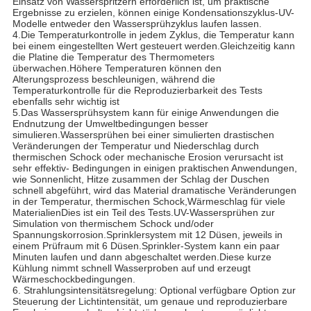
Einsatz von Wasserspritzern erforderlich ist, um praktische
Ergebnisse zu erzielen, können einige Kondensationszyklus-UV-
Modelle entweder den Wassersprühzyklus laufen lassen.
4.Die Temperaturkontrolle in jedem Zyklus, die Temperatur kann
bei einem eingestellten Wert gesteuert werden.Gleichzeitig kann
die Platine die Temperatur des Thermometers
überwachen.Höhere Temperaturen können den
Alterungsprozess beschleunigen, während die
Temperaturkontrolle für die Reproduzierbarkeit des Tests
ebenfalls sehr wichtig ist
5.Das Wassersprühsystem kann für einige Anwendungen die
Endnutzung der Umweltbedingungen besser
simulieren.Wassersprühen bei einer simulierten drastischen
Veränderungen der Temperatur und Niederschlag durch
thermischen Schock oder mechanische Erosion verursacht ist
sehr effektiv- Bedingungen in einigen praktischen Anwendungen,
wie Sonnenlicht, Hitze zusammen der Schlag der Duschen
schnell abgeführt, wird das Material dramatische Veränderungen
in der Temperatur, thermischen Schock,Wärmeschlag für viele
MaterialienDies ist ein Teil des Tests.UV-Wassersprühen zur
Simulation von thermischem Schock und/oder
Spannungskorrosion.Sprinklersystem mit 12 Düsen, jeweils in
einem Prüfraum mit 6 Düsen.Sprinkler-System kann ein paar
Minuten laufen und dann abgeschaltet werden.Diese kurze
Kühlung nimmt schnell Wasserproben auf und erzeugt
Wärmeschockbedingungen.
6. Strahlungsintensitätsregelung: Optional verfügbare Option zur
Steuerung der Lichtintensität, um genaue und reproduzierbare