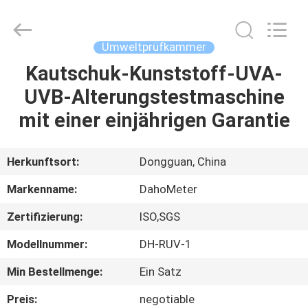
Rights
Reserved.
Developed
by
ECER
Umweltprüfkammer
Kautschuk-Kunststoff-UVA-
HAUS
UVB-Alterungstestmaschine
PRODUKTE
mit einer einjährigen Garantie
ÜBER
Herkunftsort:
Dongguan, China
UNS
Markenname:
DahoMeter
Zertifizierung:
ISO,SGS
FABRIK-
Modellnummer:
DH-RUV-1
AUSFLUG
Min Bestellmenge:
Ein Satz
QUALITÄTSKONTROLLE
Preis:
negotiable