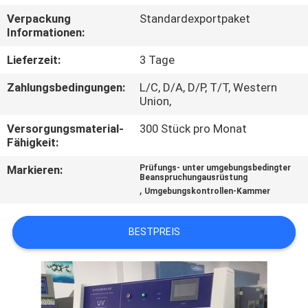
Verpackung
Standardexportpaket
TRETEN
Informationen:
SIE
Lieferzeit:
3 Tage
MIT
Zahlungsbedingungen:
L/C, D/A, D/P, T/T, Western
UNS
Union,
IN
Versorgungsmaterial-
300 Stück pro Monat
Fähigkeit:
VERBINDUNG
Markieren:
Prüfungs- unter umgebungsbedingter
Beanspruchungausrüstung
FORDERN
,
Umgebungskontrollen-Kammer
SIE
BESTPREIS
EIN
ZITAT
SITEMAP