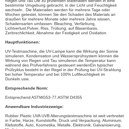
Regen und Tau.Die zu prüfenden Materialien werden in eine
bestimmte Umgebung gebracht, in der Licht und Feuchtigkeit
wechseln.. Die Materialien werden für mehrere Tage oder
Wochen getestet, können Sie den Schaden des Materials an
draußen für mehrere Monate oder mehrere Jahre wissen,
Schadensarten umfassen: Bleaching, Verfärbung,
Lichtverlust,Pulver, Riss, Trübung, auf Blasenbasis,
Zerbrechlichkeit, Abnahme der Festigkeit und Oxidation.
Hauptfunktionen:
UV-Testmaschine, die UV-Lampe kann die Wirkung der Sonne
simulieren, Kondensation und Wassersprühsystem können die
Wirkung von Regen und Tau simulieren.die Temperatur kann
während des Prüfverfahrens gesteuert werdenEin typischer
Prüfzyklus besteht in der Regel in der Prüfung bei UV-Strahlung
bei hoher Temperatur und bei 100% Luftfeuchtigkeit im
Dunkeln.usw..
Entsprechende Norm:
Entsprechend ASTMG53-77,ASTM D4355
Anwendbare Industriezweige:
Rubber Plastic UVA UVB Alterungstestmaschine ist weit verbreitet
in Farbe, Harze, Kunststoffe, Druck und Verpackung, Aluminium,
Klebstoffe, Auto, Kosmetika, Metalle, Elektronik, Galvanisierung,