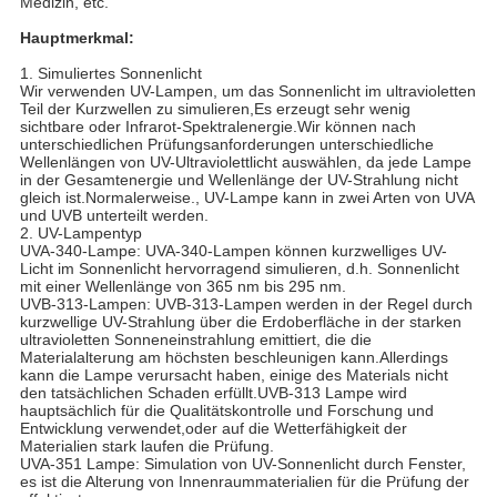
Medizin, etc.
Hauptmerkmal:
1. Simuliertes Sonnenlicht
Wir verwenden UV-Lampen, um das Sonnenlicht im ultravioletten
Teil der Kurzwellen zu simulieren,Es erzeugt sehr wenig
sichtbare oder Infrarot-Spektralenergie.Wir können nach
unterschiedlichen Prüfungsanforderungen unterschiedliche
Wellenlängen von UV-Ultraviolettlicht auswählen, da jede Lampe
in der Gesamtenergie und Wellenlänge der UV-Strahlung nicht
gleich ist.Normalerweise., UV-Lampe kann in zwei Arten von UVA
und UVB unterteilt werden.
2. UV-Lampentyp
UVA-340-Lampe: UVA-340-Lampen können kurzwelliges UV-
Licht im Sonnenlicht hervorragend simulieren, d.h. Sonnenlicht
mit einer Wellenlänge von 365 nm bis 295 nm.
UVB-313-Lampen: UVB-313-Lampen werden in der Regel durch
kurzwellige UV-Strahlung über die Erdoberfläche in der starken
ultravioletten Sonneneinstrahlung emittiert, die die
Materialalterung am höchsten beschleunigen kann.Allerdings
kann die Lampe verursacht haben, einige des Materials nicht
den tatsächlichen Schaden erfüllt.UVB-313 Lampe wird
hauptsächlich für die Qualitätskontrolle und Forschung und
Entwicklung verwendet,oder auf die Wetterfähigkeit der
Materialien stark laufen die Prüfung.
UVA-351 Lampe: Simulation von UV-Sonnenlicht durch Fenster,
es ist die Alterung von Innenraummaterialien für die Prüfung der