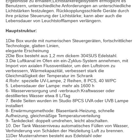
Ergebnisse zu erhalten;Lichtstärkeregelsystem ermöglicht es
Benutzern, unterschiedliche Anforderungen an unterschiedliche
Lichtstärken festzulegen. Rückkopplungsschleife Geräte durch
ihre präzise Steuerung der Lichtstärke; kann aber auch die
Lebensdauer von Leuchtstofflampen verlängern.
Hauptstruktur:
1Die Box wurde mit numerischen Steuergeräten, fortschrittlicher
Technologie, glatten Linien,
elegante Erscheinung
2Die Box besteht aus 1,2 mm dickem 304SUS Edelstahl.
3.Die Luftkanal im Ofen ein ein-Zyklus-System annehmen, mit
Import von axialen Flussventilator, um den Luftstrom zu
verbessern, Wärmekapazität, verbessert stark die
Gleichmäßigkeit der Temperatur im Schrank
4.Rohr: spezielle UV-Lampe, 2 Reihen, 8 PCS, 40 W/PC
5. Lebensdauer der Lampe: mehr als 1600 h
6- Wasserversorgung und -verbrauch:Kraftwasser oder
destilliertes Wasser etwa 8 L/Tag
7. Beide Seiten wurden im Studio 8PCS UVA oder UVB Lampe
installiert
8- Erwärmungsmethode: Blasentank-Heizung, schnelle
Aufheizung, gleichmäßige Temperaturverteilung
9- Tankdeckel: doppelt umdrehen, leicht abschalten.
10. Der Tank Wasserniveau automatisches Füllen von Wasser,
Verhinderung von Schäden der Heizleitung Luft zu brennen.
11Der Musterrahmen besteht aus Edelstahl oder