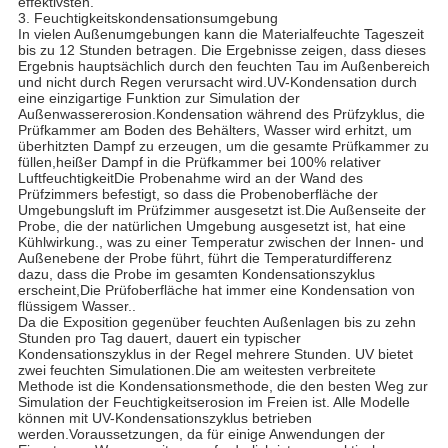
effektivsten.
3. Feuchtigkeitskondensationsumgebung
In vielen Außenumgebungen kann die Materialfeuchte Tageszeit
bis zu 12 Stunden betragen. Die Ergebnisse zeigen, dass dieses
Ergebnis hauptsächlich durch den feuchten Tau im Außenbereich
und nicht durch Regen verursacht wird.UV-Kondensation durch
eine einzigartige Funktion zur Simulation der
Außenwassererosion.Kondensation während des Prüfzyklus, die
Prüfkammer am Boden des Behälters, Wasser wird erhitzt, um
überhitzten Dampf zu erzeugen, um die gesamte Prüfkammer zu
füllen,heißer Dampf in die Prüfkammer bei 100% relativer
LuftfeuchtigkeitDie Probenahme wird an der Wand des
Prüfzimmers befestigt, so dass die Probenoberfläche der
Umgebungsluft im Prüfzimmer ausgesetzt ist.Die Außenseite der
Probe, die der natürlichen Umgebung ausgesetzt ist, hat eine
Kühlwirkung., was zu einer Temperatur zwischen der Innen- und
Außenebene der Probe führt, führt die Temperaturdifferenz
dazu, dass die Probe im gesamten Kondensationszyklus
erscheint,Die Prüfoberfläche hat immer eine Kondensation von
flüssigem Wasser..
Da die Exposition gegenüber feuchten Außenlagen bis zu zehn
Stunden pro Tag dauert, dauert ein typischer
Kondensationszyklus in der Regel mehrere Stunden. UV bietet
zwei feuchten Simulationen.Die am weitesten verbreitete
Methode ist die Kondensationsmethode, die den besten Weg zur
Simulation der Feuchtigkeitserosion im Freien ist. Alle Modelle
können mit UV-Kondensationszyklus betrieben
werden.Voraussetzungen, da für einige Anwendungen der