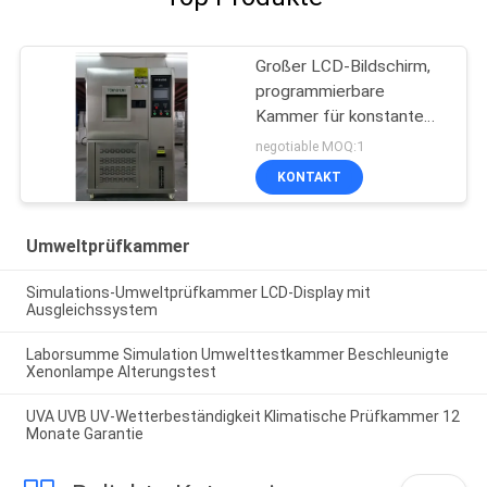
Großer LCD-Bildschirm,
programmierbare
Kammer für konstante
Temperatur und
negotiable MOQ:1
Luftfeuchtigkeit
KONTAKT
Umweltprüfkammer
Simulations-Umweltprüfkammer LCD-Display mit
Ausgleichssystem
Laborsumme Simulation Umwelttestkammer Beschleunigte
Xenonlampe Alterungstest
UVA UVB UV-Wetterbeständigkeit Klimatische Prüfkammer 12
Monate Garantie