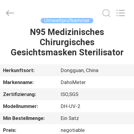
Rights
Reserved.
Developed
by
ECER
Umweltprüfkammer
N95 Medizinisches
HAUS
Chirurgisches
PRODUKTE
Gesichtsmasken Sterilisator
ÜBER
Herkunftsort:
Dongguan, China
UNS
Markenname:
DahoMeter
Zertifizierung:
ISO,SGS
FABRIK-
Modellnummer:
DH-UV-2
AUSFLUG
Min Bestellmenge:
Ein Satz
QUALITÄTSKONTROLLE
Preis:
negotiable