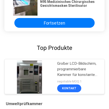
N95 Medizinisches Chirurgisches
Gesichtsmasken Sterilisator
Fortsetzen
Top Produkte
Großer LCD-Bildschirm,
programmierbare
Kammer für konstante
Temperatur und
negotiable MOQ:1
Luftfeuchtigkeit
KONTAKT
Umweltprüfkammer