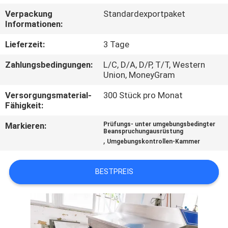
Verpackung
Standardexportpaket
TRETEN
Informationen:
SIE
Lieferzeit:
3 Tage
MIT
Zahlungsbedingungen:
L/C, D/A, D/P, T/T, Western
UNS
Union, MoneyGram
IN
Versorgungsmaterial-
300 Stück pro Monat
Fähigkeit:
VERBINDUNG
Markieren:
Prüfungs- unter umgebungsbedingter
Beanspruchungausrüstung
FORDERN
,
Umgebungskontrollen-Kammer
SIE
BESTPREIS
EIN
ZITAT
SITEMAP