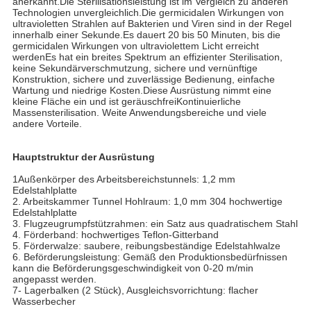
anerkannt.Die Sterilisationsleistung ist im Vergleich zu anderen
Technologien unvergleichlich.Die germicidalen Wirkungen von
ultravioletten Strahlen auf Bakterien und Viren sind in der Regel
innerhalb einer Sekunde.Es dauert 20 bis 50 Minuten, bis die
germicidalen Wirkungen von ultraviolettem Licht erreicht
werdenEs hat ein breites Spektrum an effizienter Sterilisation,
keine Sekundärverschmutzung, sichere und vernünftige
Konstruktion, sichere und zuverlässige Bedienung, einfache
Wartung und niedrige Kosten.Diese Ausrüstung nimmt eine
kleine Fläche ein und ist geräuschfreiKontinuierliche
Massensterilisation. Weite Anwendungsbereiche und viele
andere Vorteile.
Hauptstruktur der Ausrüstung
1Außenkörper des Arbeitsbereichstunnels: 1,2 mm
Edelstahlplatte
2. Arbeitskammer Tunnel Hohlraum: 1,0 mm 304 hochwertige
Edelstahlplatte
3. Flugzeugrumpfstützrahmen: ein Satz aus quadratischem Stahl
4. Förderband: hochwertiges Teflon-Gitterband
5. Förderwalze: saubere, reibungsbeständige Edelstahlwalze
6. Beförderungsleistung: Gemäß den Produktionsbedürfnissen
kann die Beförderungsgeschwindigkeit von 0-20 m/min
angepasst werden.
7- Lagerbalken (2 Stück), Ausgleichsvorrichtung: flacher
Wasserbecher