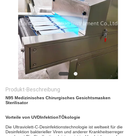
PRIVACY
POLICY
Produkt-Beschreibung
N95 Medizinisches Chirurgisches Gesichtsmasken
Sterilisator
Vorteile von UV
D
Infektion
T
Ökologie
Die Ultraviolett-C-Desinfektionstechnologie ist weltweit für die
Desinfektion bakterieller Viren und anderer Krankheitserreger