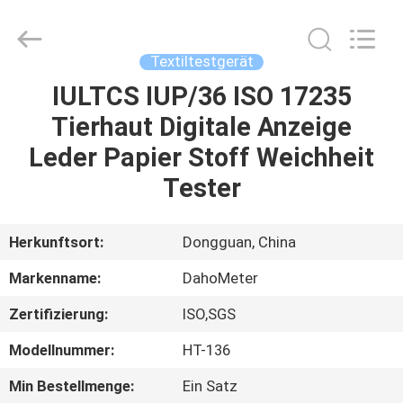
All
Rights
Reserved.
Developed
by
Textiltestgerät
ECER
IULTCS IUP/36 ISO 17235
HAUS
Tierhaut Digitale Anzeige
PRODUKTE
Leder Papier Stoff Weichheit
Tester
ÜBER
UNS
Herkunftsort:
Dongguan, China
Markenname:
DahoMeter
FABRIK-
Zertifizierung:
ISO,SGS
AUSFLUG
Modellnummer:
HT-136
QUALITÄTSKONTROLLE
Min Bestellmenge:
Ein Satz