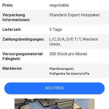
Preis:
negotiable
TRETEN
Verpackung
Standard-Export-Holzpaket
SIE
Informationen:
MIT
Lieferzeit:
3 Tage
UNS
Zahlungsbedingungen:
L/C, D/A, D/P, T/T, Western
IN
Union,
VERBINDUNG
Versorgungsmaterial-
300 Stück pro Monat
Fähigkeit:
FORDERN
Markieren:
,
Plastiktestgerät
Prüfgeräte für Kunststoffe
SIE
EIN
BESTPREIS
ZITAT
SITEMAP