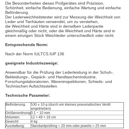
Die Besonderheiten dieses Prüfgerätes sind Präzision,
Schönheit, einfache Bedienung, einfache Wartung und einfache
Beförderung.
Der Lederweichheitstester wird zur Messung der Weichheit von
Leder und Tierhäuten verwendet, um zu verstehen,
die Weichheit und Härte sind in derselben Lederpartie
gleichmäßig oder nicht, oder die Weichheit und Härte sind in
einem einzigen Stück Weichleder unterschiedlich oder nicht.
Entsprechende Norm:
Nach der Norm IULTCS.IUP 136
geeignete Industriezweige:
Anwendbar für die Prüfung der Lederleistung in der Schuh-,
Bekleidungs-, Gepäck- und Handtaschenindustrie,
Forschungslaboratorien, Wareninspektionen, Schieds- und
Technischen Aufsichtsstellen.
Technische Parameter:
Beförderung:
530 ± 10 g (durch ein kleines pneumatisches Ventil
angetrieben)
Größenordnung
0.1 ~ 10 mm
Volumen:
12 × 49 × 16 cm
Gewicht:
4 kg
Ausstattung:
Standardprüfring = 20 mm oder jeweils = 25 mm