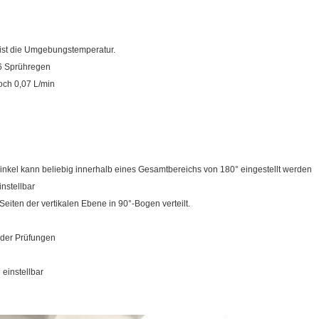
ist die Umgebungstemperatur.
6 Sprühregen
och 0,07 L/min
nkel kann beliebig innerhalb eines Gesamtbereichs von 180° eingestellt werden
nstellbar
iten der vertikalen Ebene in 90°-Bogen verteilt.
t der Prüfungen
 einstellbar