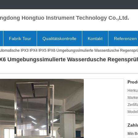
ngdong Hongtuo Instrument Technology Co.,Ltd.
Fabrik Tour
Qualitätskontrolle
Kontakt
Referenzen
utomatische IPX3 IPX4 IPX5 IPX6 Umgebungssimulierte Wasserdusche Regenspr
IPX6 Umgebungssimulierte Wasserdusche Regensprü
Prod
Herkun
Mark
Zertif
Model
Zahl
Min B