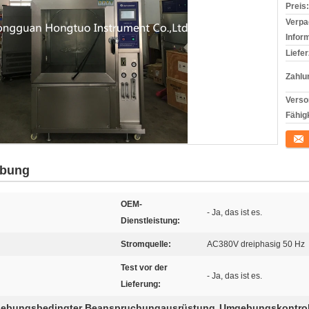
Preis:
Verpa
Infor
Liefer
Zahlu
Verso
Fähigk
Konta
ibung
OEM-
- Ja, das ist es.
Dienstleistung:
Stromquelle:
AC380V dreiphasig 50 Hz
Test vor der
- Ja, das ist es.
Lieferung:
gebungsbedingter Beanspruchungausrüstung
Umgebungskontro
,