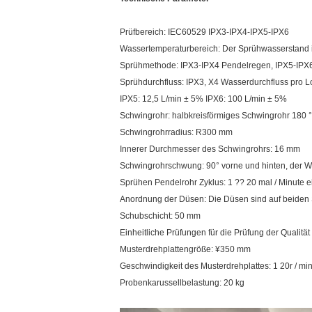
Prüfbereich: IEC60529 IPX3-IPX4-IPX5-IPX6
Wassertemperaturbereich: Der Sprühwasserstand 
Sprühmethode: IPX3-IPX4 Pendelregen, IPX5-IPX
Sprühdurchfluss: IPX3, X4 Wasserdurchfluss pro L
IPX5: 12,5 L/min ± 5% IPX6: 100 L/min ± 5%
Schwingrohr: halbkreisförmiges Schwingrohr 180 °
Schwingrohrradius: R300 mm
Innerer Durchmesser des Schwingrohrs: 16 mm
Schwingrohrschwung: 90° vorne und hinten, der Wi
Sprühen Pendelrohr Zyklus: 1 ?? 20 mal / Minute ei
Anordnung der Düsen: Die Düsen sind auf beiden Se
Schubschicht: 50 mm
Einheitliche Prüfungen für die Prüfung der Qualitä
Musterdrehplattengröße: ¥350 mm
Geschwindigkeit des Musterdrehplattes: 1 20r / min
Probenkarussellbelastung: 20 kg