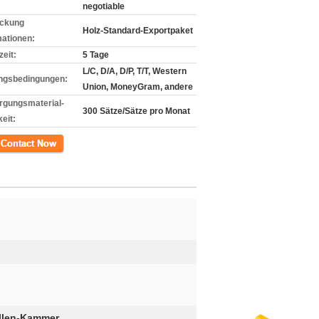
negotiable
ckung
Holz-Standard-Exportpaket
mationen:
zeit:
5 Tage
L/C, D/A, D/P, T/T, Western
ngsbedingungen:
Union, MoneyGram, andere
rgungsmaterial-
300 Sätze/Sätze pro Monat
eit:
kt
llen-Kammer