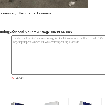
,
makammer
thermische Kammern
nology Co.,Ltd
Senden Sie Ihre Anfrage direkt an uns
(
0
/ 3000)