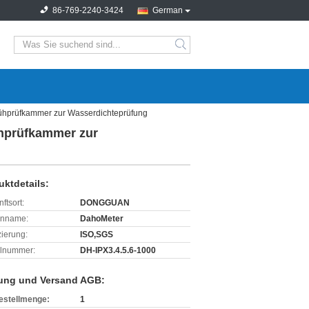
86-769-2240-3424
German
search
ühprüfkammer zur Wasserdichteprüfung
hprüfkammer zur
uktdetails:
ftsort:
DONGGUAN
enname:
DahoMeter
izierung:
ISO,SGS
lnummer:
DH-IPX3.4.5.6-1000
ung und Versand AGB:
estellmenge:
1