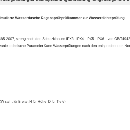
imulierte Wasserdusche Regensprühprüfkammer zur Wasserdichteprüfung
485-2007, streng nach den Schutzklassen IPX3...IPX4...IPX5...IPX6... von GB/T4
vante technische Parameter.Kann Wasserprüfungen nach den entsprechenden No
eht für Breite, H für Höhe, D für Tiefe)