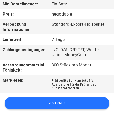
Min Bestellmenge:
Ein Satz
TRETEN
Preis:
negotiable
SIE
Verpackung
Standard-Export-Holzpaket
MIT
Informationen:
UNS
Lieferzeit:
7 Tage
IN
Zahlungsbedingungen:
L/C, D/A, D/P, T/T, Western
VERBINDUNG
Union, MoneyGram
Versorgungsmaterial-
300 Stück pro Monat
FORDERN
Fähigkeit:
SIE
Markieren:
,
Prüfgeräte für Kunststoffe
Ausrüstung für die Prüfung von
EIN
Kunststoffrohren
ZITAT
BESTPREIS
SITEMAP