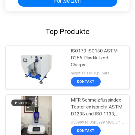
Fortsetzen
Top Produkte
ISO179 ISO180 ASTM
D256 Plastik-Izod-
Charpy-
Auswirkungsmessgerät
negotiable MOQ:1 Satz
KONTAKT
MFR Schmelzflussindex
Tester entspricht ASTM
D1238 und ISO 1133,
Kunststoffprüfgeräte
USD999 to USD8999 MOQ:Ein Satz
KONTAKT