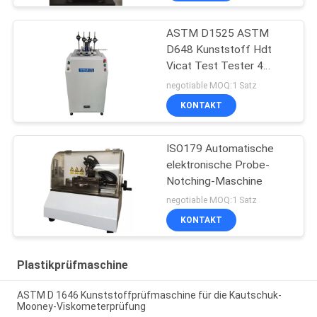
ASTM D1525 ASTM
D648 Kunststoff Hdt
Vicat Test Tester 4
Probenregalen
negotiable MOQ:1 Satz
Kunststoffprüfmaschine
KONTAKT
ISO179 Automatische
elektronische Probe-
Notching-Maschine
negotiable MOQ:1 Satz
KONTAKT
Plastikprüfmaschine
ASTM D 1646 Kunststoffprüfmaschine für die Kautschuk-
Mooney-Viskometerprüfung