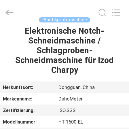
Rights
Reserved.
Developed
by
ECER
Plastikprüfmaschine
Elektronische Notch-
HAUS
Schneidmaschine /
PRODUKTE
Schlagproben-
Schneidmaschine für Izod
ÜBER
Charpy
UNS
Herkunftsort:
Dongguan, China
FABRIK-
Markenname:
DahoMeter
AUSFLUG
Zertifizierung:
ISO,SGS
QUALITÄTSKONTROLLE
Modellnummer:
HT-1600-EL