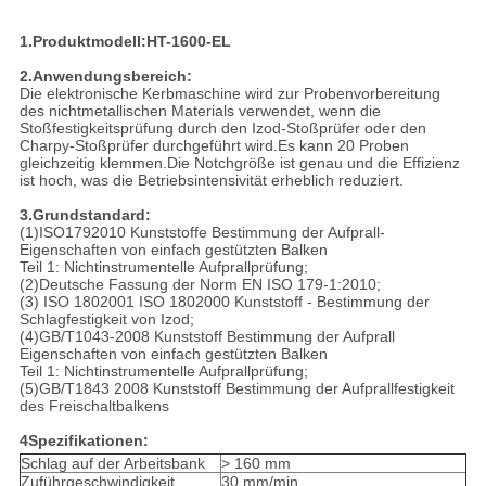
1.Produktmodell:HT-1600-EL
2.Anwendungsbereich:
Die elektronische Kerbmaschine wird zur Probenvorbereitung
des nichtmetallischen Materials verwendet, wenn die
Stoßfestigkeitsprüfung durch den Izod-Stoßprüfer oder den
Charpy-Stoßprüfer durchgeführt wird.Es kann 20 Proben
gleichzeitig klemmen.Die Notchgröße ist genau und die Effizienz
ist hoch, was die Betriebsintensivität erheblich reduziert.
3.Grundstandard:
(1)ISO1792010 Kunststoffe Bestimmung der Aufprall-
Eigenschaften von einfach gestützten Balken
Teil 1: Nichtinstrumentelle Aufprallprüfung;
(2)Deutsche Fassung der Norm EN ISO 179-1:2010;
(3) ISO 180­2001 ISO 180­2000 Kunststoff - Bestimmung der
Schlagfestigkeit von Izod;
(4)GB/T1043-2008 Kunststoff Bestimmung der Aufprall
Eigenschaften von einfach gestützten Balken
Teil 1: Nichtinstrumentelle Aufprallprüfung;
(5)GB/T1843 2008 Kunststoff Bestimmung der Aufprallfestigkeit
des Freischaltbalkens
4Spezifikationen:
Schlag auf der Arbeitsbank
> 160 mm
Zuführgeschwindigkeit
30 mm/min