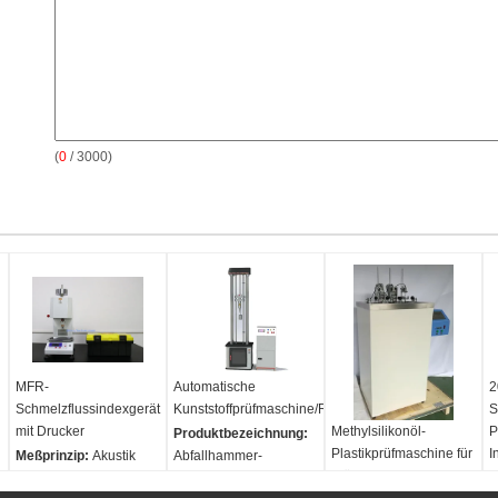
(
0
/ 3000)
MFR-
Automatische
2
Schmelzflussindexgerät
Kunststoffprüfmaschine/Rohrfallgewichtsprüfgerät
S
mit Drucker
Methylsilikonöl-
P
Produktbezeichnung:
Plastikprüfmaschine für
I
Meßprinzip:
Akustik
Abfallhammer-
Wärmeablenkungstemperat
A
HS-Code:
9032100000
Einschlagmessgerät