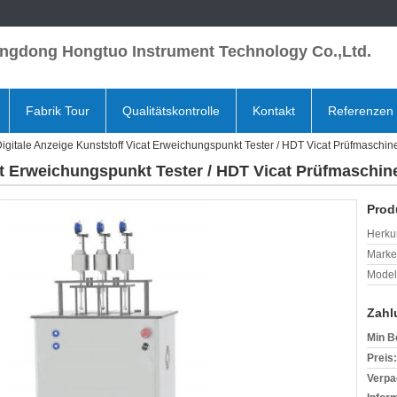
ngdong Hongtuo Instrument Technology Co.,Ltd.
Fabrik Tour
Qualitätskontrolle
Kontakt
Referenzen
igitale Anzeige Kunststoff Vicat Erweichungspunkt Tester / HDT Vicat Prüfmasch
cat Erweichungspunkt Tester / HDT Vicat Prüfmaschi
Prod
Herkun
Mark
Model
Zahl
Min B
Preis:
Verpa