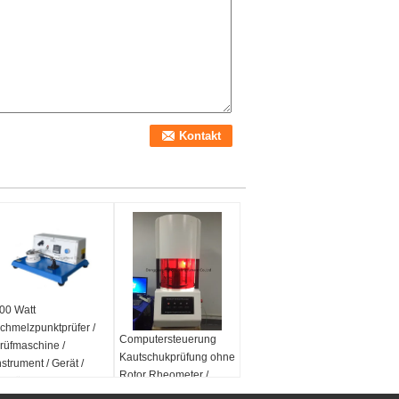
00 Watt
chmelzpunktprüfer /
Computersteuerung
rüfmaschine /
Kautschukprüfung ohne
nstrument / Gerät /
Rotor Rheometer /
ur
usrüstung / Apparat
Kautschukprüfung