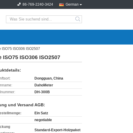
86-769-2240-3424
German
search
ine ISO75 ISO306 ISO2507
ne ISO75 ISO306 ISO2507
uktdetails:
ftsort:
Dongguan, China
enname:
DahoMeter
lnummer:
DH-300B
ung und Versand AGB:
estellmenge:
Ein Satz
negotiable
ckung
Standard-Export-Holzpaket