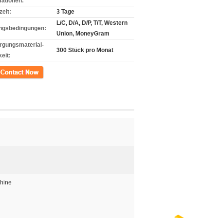
mationen:
zeit:
3 Tage
L/C, D/A, D/P, T/T, Western
ngsbedingungen:
Union, MoneyGram
rgungsmaterial-
300 Stück pro Monat
eit:
kt
chine