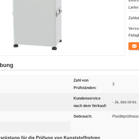
Infor
Liefer
Zahlu
Verso
Fähigk
Konta
ibung
Zahl von
3
Prüfständen:
Kundenservice
- Ja, das ist es.
nach dem Verkauf:
Gebrauch:
Plastikprüfmas
srüstung für die Prüfung von Kunststoffrohren