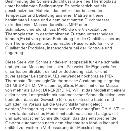
Bestimmung der Schmelzdurchflussrate eines Thermoplasts
unter bestimmten Bedingungen.Es bezieht sich auf ein
geschmolzenes Material, das unter einer bestimmten
Temperatur und Belastung aus einer Matrize mit einer
bestimmten Länge und einem bestimmten Durchmesser
extrudiert wird. Massendurchfluss MFR oder
Schmelzvolumendurchfluss MVR, die die Viskosität von
Thermoplasten im geschmolzenen Zustand unterscheiden
können;Es ist von großer Bedeutung für die Qualitätssicherung
von Thermoplasten und chemischen Faserrohstoffen.- die
Qualität der Produkte, insbesondere bei der Kontrolle und
Lagerung.
Diese Serie von Schmelzindexern ist speziell für eine schnelle
und genaue Messung konzipiert. Sie weist die Eigenschaften
einer festen Struktur, einfacher Bedienung, stabiler und
zuverlässiger Leistung auf.Es verwendet hochpräzise PID-
Thermostat-TechnologieDie thermische Ausdehnung ist gering.
DH-MI-BP,DH-MI-VP ist ein reguläres Modell,mit einer Masse
von mehr als 10 kg; DH-EI-BP,DH-EI-VP ist das Modell mit einem
elektrischen Lastgewicht mit automatischer Schneidfunktion, was
bedeutet, dass die Gewichte für das elektrische Laden und
Entladen im Voraus auf die Gewichtsklammer gelegt
werden,Verringerung der manuellen BedienungDas DH-AI-VP ist
ein vollautomatisches Modell mit automatischem Lastgewicht
und automatischer Schneidfunktion, das das entsprechende
Gewicht automatisch nach dem eingestellten Modus lädt und
entlädt.zur weiteren Verbesserung der Messleistung.