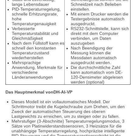
lange Lebensdauer
Schneidzeit nach Belieben
PID-Temperaturregelung,
einstellen.
schnelle Erhitzungsrate,
Mit einem Drucker werden die
hohe
Testergebnisse automatisch
Temperaturgenauigkeit
ausgedruckt.
Verbesserte
RS232-Schnittstelle, kann sich
Temperaturstabilität und
direkt mit dem Computer
Gleichmäßigkeit
verbinden, um Daten
Nach dem Füllstoff kann es
auszugeben
schnell den konstanten
Nach Beendigung der
Temperaturzustand
Messung können die
wiederherstellen
Messdaten automatisch
Mehrsprachige
ausgedruckt werden.
Anwendung, Merkmale für
Die durchschnittliche Zahl
verschiedene
kann automatisch vom DE-
Länderanwendungen
120-Densimeter abgelesen
werden (optional)
Das Hauptmerkmal von
DH-AI-VP
Dieses Modell ist ein vollautomatisches Modell. Der
Schrittmotor treibt die Kugelschraube zum Drehen, um den
Zweck der automatischen Steuerung des oberen
Lastgewichts zu erreichen, um zu steigen oder zu fallen.
Mehrstufiger (3-Abschnitte) Temperaturregelungsmodus, 3
Sätze von Platinwiderstandssensoren, 3 Heizsätze für die
unabhängige Temperaturregelung, hochpräzise intelligente
PID-Steuerung,und die Temperaturanstiegsschicht ist die