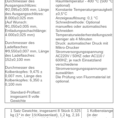
Durchmesser des
Raumtemperatur - 400 °C (500 °C
Ausgangsschlitzes:
optional)
Φ2,095±0,005 mm, Länge
Konstante Temperaturgenauigkeit:
des Ausgangsschlitzes:
±0,5°C
8.000±0,025 mm
Anzeigeauflösung: 0,1 °C
(Auf Wunsch:
Schneidmethode: Optional
Φ1,050±0,005 mm,
manuelles oder automatisches
Entladungsschachtlänge:
Schneiden
4.000±0,025 mm)
Temperaturwiederherstellungszeit:
weniger als 4 Minuten
Durchmesser des
Druck: automatischer Druck mit
Ladeflasches:
Mikro-Drucker
Φ9,550±0,007 mm, Länge
Stromversorgungsspannung:
des Ladeflasches:
AC220V / 50HZ oder AC110 /
152±0,100 mm
600HZ; je nach Einsatzland
verschiedene
Durchmesser des
Stromversorgungsspannungen
Kolbenkopfes: 9,475 ±
auswählen
0,007 mm, Länge des
Die Prüfung von Fluormaterial ist
Kolbenkopfes: 6,350 ±
optional.
0,100 mm
Standard-Prüflast:
insgesamt 8 volle
Gewichte
1 Satz Gewichte, insgesamt 8 Stück 0,325
1 Kolbenstange
kg (1* in der 1
Klassenlast), 1,2 kg, 2,16
(in der
St.