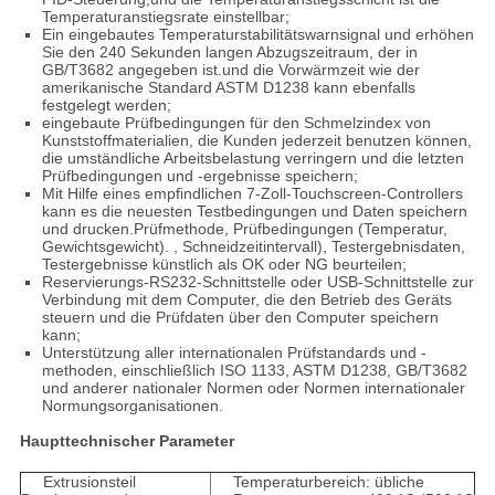
Temperaturanstiegsrate einstellbar;
Ein eingebautes Temperaturstabilitätswarnsignal und erhöhen
Sie den 240 Sekunden langen Abzugszeitraum, der in
GB/T3682 angegeben ist.und die Vorwärmzeit wie der
amerikanische Standard ASTM D1238 kann ebenfalls
festgelegt werden;
eingebaute Prüfbedingungen für den Schmelzindex von
Kunststoffmaterialien, die Kunden jederzeit benutzen können,
die umständliche Arbeitsbelastung verringern und die letzten
Prüfbedingungen und -ergebnisse speichern;
Mit Hilfe eines empfindlichen 7-Zoll-Touchscreen-Controllers
kann es die neuesten Testbedingungen und Daten speichern
und drucken.Prüfmethode, Prüfbedingungen (Temperatur,
Gewichtsgewicht). , Schneidzeitintervall), Testergebnisdaten,
Testergebnisse künstlich als OK oder NG beurteilen;
Reservierungs-RS232-Schnittstelle oder USB-Schnittstelle zur
Verbindung mit dem Computer, die den Betrieb des Geräts
steuern und die Prüfdaten über den Computer speichern
kann;
Unterstützung aller internationalen Prüfstandards und -
methoden, einschließlich ISO 1133, ASTM D1238, GB/T3682
und anderer nationaler Normen oder Normen internationaler
Normungsorganisationen.
Haupttechnischer Parameter
Extrusionsteil
Temperaturbereich: übliche