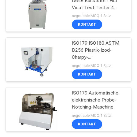
D648 Kunststoff Hdt
Vicat Test Tester 4
Probenregalen
negotiable MOQ:1 Satz
Kunststoffprüfmaschine
KONTAKT
ISO179 ISO180 ASTM
D256 Plastik-Izod-
Charpy-
Auswirkungsmessgerät
negotiable MOQ:1 Satz
KONTAKT
ISO179 Automatische
elektronische Probe-
Notching-Maschine
negotiable MOQ:1 Satz
KONTAKT