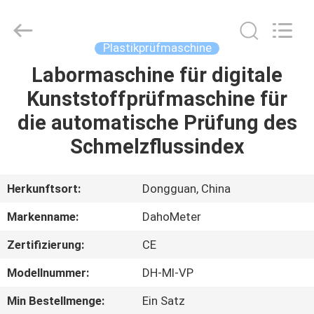
Rights
Reserved.
Developed
by
ECER
Plastikprüfmaschine
Labormaschine für digitale
HAUS
Kunststoffprüfmaschine für
PRODUKTE
die automatische Prüfung des
Schmelzflussindex
ÜBER
UNS
Herkunftsort:
Dongguan, China
Markenname:
DahoMeter
FABRIK-
Zertifizierung:
CE
AUSFLUG
Modellnummer:
DH-MI-VP
QUALITÄTSKONTROLLE
Min Bestellmenge:
Ein Satz