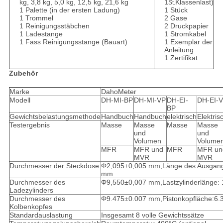
kg, 3,8 kg, 5,0 kg, 12,5 kg, 21,6 kg
1
Klassenlast)
St.
1 Palette (in der ersten Ladung)
1 Stück
1 Trommel
2 Gase
1 Reinigungsstäbchen
2 Druckpapier
1 Ladestange
1 Stromkabel
1 Fass Reinigungsstange (Bauart)
1 Exemplar der
Anleitung
1 Zertifikat
Zubehör
Marke
DahoMeter
Modell
DH-MI-BP
DH-MI-VP
DH-EI-
DH-EI-
BP
Gewichtsbelastungsmethode
Handbuch
Handbuch
elektrisch
Elektris
Testergebnis
Masse
Masse
Masse
Masse
und
und
Volumen
Volume
MFR
MFR und
MFR
MFR un
MVR
MVR
Durchmesser der Steckdose
Φ2,095±0,005 mm,Länge des Ausgang
mm
Durchmesser des
Φ9,550±0,007 mm,Lastzylinderlänge:
Ladezylinders
Durchmesser des
Φ9.475±0.007 mm,Pistonkopfläche:6.
Kolbenkopfes
Standardauslastung
Insgesamt 8 volle Gewichtssätze