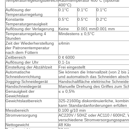
Temperaturregelungsbereich
Raumtemperatur 400°C (optional
400°C)
Auflösung der
0.1°C
0.1°C
0.1°C
Temperaturregelung
Konstante
0.5°C
0.5°C
0.2°C
Temperaturgenauigkeit
Auflösung der Verlagerung
Keine
0.001 mm
0.001 mm
Temperaturregelung 4
Mindestens ± 0,5°C
Stunden
Zeit der Wiederherstellung
≤4min
der Patronentemperatur
nach dem Füttern
Zeitbereich
0 ¢ 6000
Auflösung der Uhr
0.1-1s
Einstellung der Abzählzeit
Frei eingestellt
Automatische
Sie können die Intervallzeit (von 2 bis 
Schneidvorrichtung
und automatisch das Schneiden absch
Jogging-Schneidegerät
Handschaltfläche elektrische Schneid
Handschneidegerät
Manuelle Drehung des Griffes zum Sc
Genauigkeit der
≤ ± 0,5%
Gewichtslast
Gewichtslastbereich
325-21600g diskontinuierliche, kombin
kann Standardanforderungen erfüllen
Messbereich
0.100 g/10 min
Stromversorgung
AC220V / 50HZ oder AC110 / 600HZ; 
verschiedene Stromversorgungsspan
Nettogewicht
48 Kilo