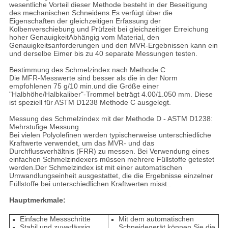
wesentliche Vorteil dieser Methode besteht in der Beseitigung
des mechanischen Schneidens.Es verfügt über die
Eigenschaften der gleichzeitigen Erfassung der
Kolbenverschiebung und Prüfzeit bei gleichzeitiger Erreichung
hoher GenauigkeitAbhängig vom Material, den
Genauigkeitsanforderungen und den MVR-Ergebnissen kann ein
und derselbe Eimer bis zu 40 separate Messungen testen.
Bestimmung des Schmelzindex nach Methode C
Die MFR-Messwerte sind besser als die in der Norm
empfohlenen 75 g/10 min.und die Größe einer
"Halbhöhe/Halbkaliber"-Trommel beträgt 4.00/1.050 mm. Diese
ist speziell für ASTM D1238 Methode C ausgelegt.
Messung des Schmelzindex mit der Methode D - ASTM D1238:
Mehrstufige Messung
Bei vielen Polyolefinen werden typischerweise unterschiedliche
Kraftwerte verwendet, um das MVR- und das
Durchflussverhältnis (FRR) zu messen. Bei Verwendung eines
einfachen Schmelzindexers müssen mehrere Füllstoffe getestet
werden.Der Schmelzindex ist mit einer automatischen
Umwandlungseinheit ausgestattet, die die Ergebnisse einzelner
Füllstoffe bei unterschiedlichen Kraftwerten misst..
Hauptmerkmale:
Einfache Messschritte
Mit dem automatischen
Stabil und zuverlässig,
Schneidegerät können Sie die