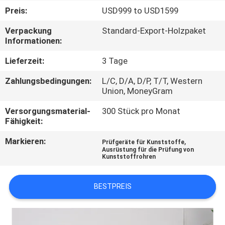
Preis:
USD999 to USD1599
TRETEN
Verpackung
Standard-Export-Holzpaket
SIE
Informationen:
MIT
Lieferzeit:
3 Tage
UNS
Zahlungsbedingungen:
L/C, D/A, D/P, T/T, Western
IN
Union, MoneyGram
VERBINDUNG
Versorgungsmaterial-
300 Stück pro Monat
Fähigkeit:
FORDERN
Markieren:
,
Prüfgeräte für Kunststoffe
Ausrüstung für die Prüfung von
SIE
Kunststoffrohren
EIN
BESTPREIS
ZITAT
SITEMAP