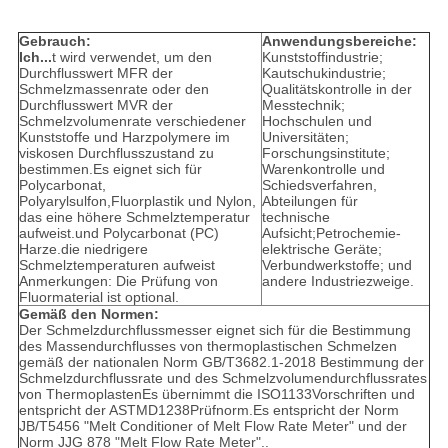
Gebrauch
:
Anwendungsbereiche:
Ich...
t wird verwendet, um den
Kunststoffindustrie;
Durchflusswert MFR der
Kautschukindustrie;
Schmelzmassenrate oder den
Qualitätskontrolle in der
Durchflusswert MVR der
Messtechnik;
Schmelzvolumenrate verschiedener
Hochschulen und
Kunststoffe und Harzpolymere im
Universitäten;
viskosen Durchflusszustand zu
Forschungsinstitute;
bestimmen.Es eignet sich für
Warenkontrolle und
Polycarbonat,
Schiedsverfahren,
Polyarylsulfon,Fluorplastik und Nylon,
Abteilungen für
das eine höhere Schmelztemperatur
technische
aufweist.und Polycarbonat (PC)
Aufsicht;Petrochemie­
Harze.die niedrigere
elektrische Geräte;
Schmelztemperaturen aufweist
Verbundwerkstoffe; und
Anmerkungen: Die Prüfung von
andere Industriezweige.
Fluormaterial ist optional.
Gemäß den Normen:
Der Schmelzdurchflussmesser eignet sich für die Bestimmung
des Massendurchflusses von thermoplastischen Schmelzen
gemäß der nationalen Norm GB/T3682.1-2018 Bestimmung der
Schmelzdurchflussrate und des Schmelzvolumendurchflussrates
von ThermoplastenEs übernimmt die ISO­1133­Vorschriften und
entspricht der ASTM­D1238­Prüfnorm.Es entspricht der Norm
JB/T5456 "Melt Conditioner of Melt Flow Rate Meter" und der
Norm JJG 878 "Melt Flow Rate Meter"..