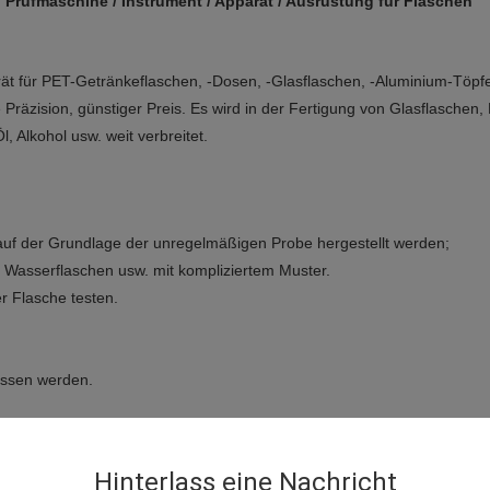
 Prüfmaschine / Instrument / Apparat / Ausrüstung für Flaschen
 für PET-Getränkeflaschen, -Dosen, -Glasflaschen, -Aluminium-Töpfe.
e Präzision, günstiger Preis. Es wird in der Fertigung von Glasflaschen
 Alkohol usw. weit verbreitet.
f der Grundlage der unregelmäßigen Probe hergestellt werden;
 Wasserflaschen usw. mit kompliziertem Muster.
r Flasche testen.
essen werden.
sion aufgefordert, die folgenden Maßnahmen zu ergreifen:
Hinterlass eine Nachricht