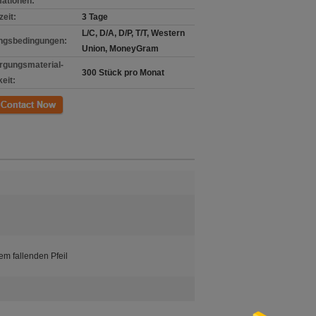
mationen:
zeit:
3 Tage
L/C, D/A, D/P, T/T, Western
ngsbedingungen:
Union, MoneyGram
rgungsmaterial-
300 Stück pro Monat
eit:
kt
em fallenden Pfeil