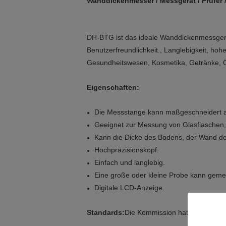
Wanddickenmesser / Messgerät / Prüfer /
DH-BTG ist das ideale Wanddickenmessgerät
Benutzerfreundlichkeit., Langlebigkeit, hoh
Gesundheitswesen, Kosmetika, Getränke, Öl,
Eigenschaften:
Die Messstange kann maßgeschneidert au
Geeignet zur Messung von Glasflaschen,
Kann die Dicke des Bodens, der Wand de
Hochpräzisionskopf.
Einfach und langlebig.
Eine große oder kleine Probe kann gem
Digitale LCD-Anzeige.
Standards:
Die Kommission hat die Kommis