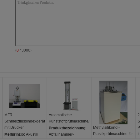
(
0
/ 3000)
MFR-
Automatische
2
Schmelzflussindexgerät
Kunststoffprüfmaschine/Rohrfallgewichtsprüfgerät
S
mit Drucker
Methylsilikonöl-
P
Produktbezeichnung:
Plastikprüfmaschine für
I
Meßprinzip:
Akustik
Abfallhammer-