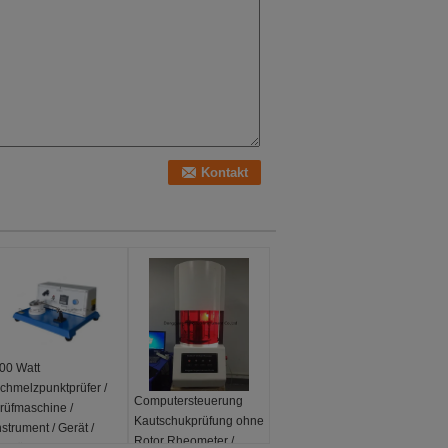
00 Watt
chmelzpunktprüfer /
Computersteuerung
rüfmaschine /
Kautschukprüfung ohne
nstrument / Gerät /
Rotor Rheometer /