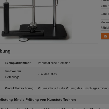
Infor
Liefer
Zahlu
Verso
Fähigk
Konta
ibung
Exemplarklammer:
Pneumatische Klemmen
Test vor der
- Ja, das ist es.
Lieferung:
Produktbezeichnung:
Prüfmaschine für die Prüfung des Einschlages mit ein
rüstung für die Prüfung von Kunststoffrohren