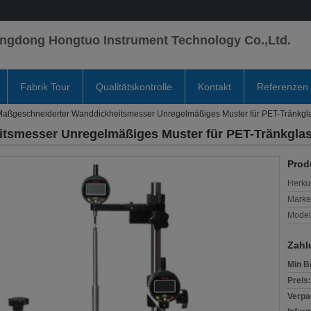
ngdong Hongtuo Instrument Technology Co.,Ltd.
Fabrik Tour
Qualitätskontrolle
Kontakt
Referenzen
Maßgeschneiderter Wanddickheitsmesser Unregelmäßiges Muster für PET-Tränkgl
tsmesser Unregelmäßiges Muster für PET-Tränkgla
Prod
Herkun
Mark
Model
Zahl
Min B
Preis:
Verpa