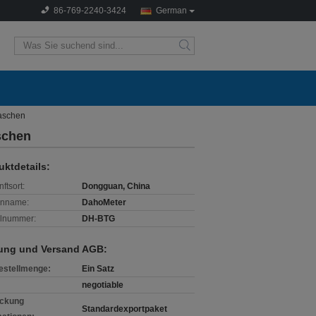
86-769-2240-3424
German
search
aschen
schen
uktdetails:
ftsort:
Dongguan, China
enname:
DahoMeter
lnummer:
DH-BTG
ung und Versand AGB:
estellmenge:
Ein Satz
negotiable
ckung
Standardexportpaket