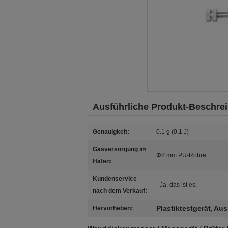
Ausführliche Produkt-Beschre
Genauigkeit:
0.1 g (0,1 J)
Gasversorgung im
Φ8 mm PU-Rohre
Hafen:
Kundenservice
- Ja, das ist es.
nach dem Verkauf:
Plastiktestgerät
Aus
Hervorheben:
,