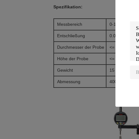
Spezifikation:
Messbereich
0-12,7 mm (and
Entschließung
0.001 mm
Durchmesser der Probe
<= 150 mm
Höhe der Probe
<= 300 mm
Gewicht
15 kg
Abmessung
400*220*600 