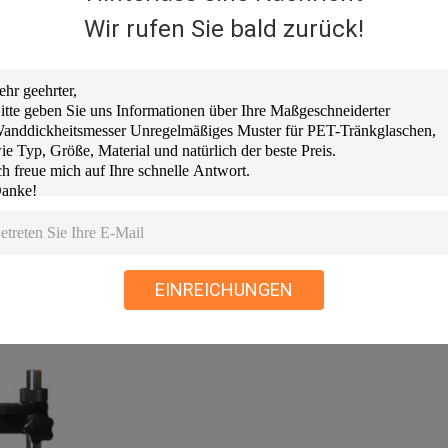
Wir rufen Sie bald zurück!
ere Dicken können individuell angefertigt werden), 0-25,4 mm (optiona
mm
EINREICHUNGEN