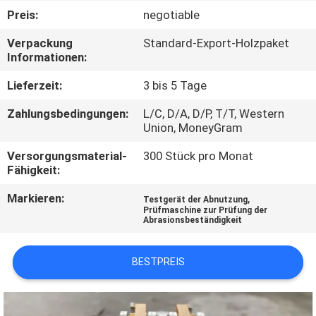
Preis:
negotiable
TRETEN
Verpackung
Standard-Export-Holzpaket
SIE
Informationen:
MIT
Lieferzeit:
3 bis 5 Tage
UNS
Zahlungsbedingungen:
L/C, D/A, D/P, T/T, Western
IN
Union, MoneyGram
VERBINDUNG
Versorgungsmaterial-
300 Stück pro Monat
Fähigkeit:
FORDERN
Markieren:
,
Testgerät der Abnutzung
Prüfmaschine zur Prüfung der
SIE
Abrasionsbeständigkeit
EIN
BESTPREIS
ZITAT
SITEMAP