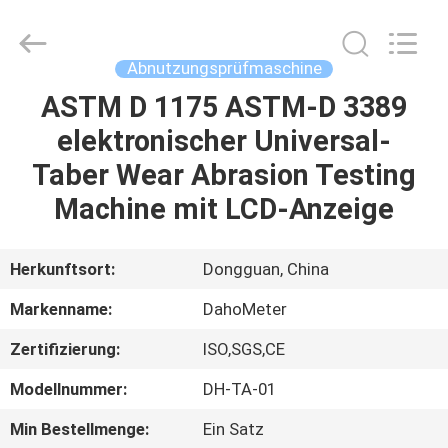
All
Rights
Reserved.
Developed
by
Abnutzungsprüfmaschine
ECER
ASTM D 1175 ASTM-D 3389
HAUS
elektronischer Universal-
PRODUKTE
Taber Wear Abrasion Testing
Machine mit LCD-Anzeige
ÜBER
UNS
Herkunftsort:
Dongguan, China
Markenname:
DahoMeter
FABRIK-
Zertifizierung:
ISO,SGS,CE
AUSFLUG
Modellnummer:
DH-TA-01
QUALITÄTSKONTROLLE
Min Bestellmenge:
Ein Satz