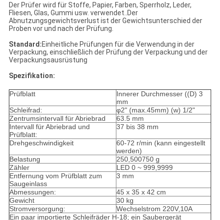
Der Prüfer wird für Stoffe, Papier, Farben, Sperrholz, Leder,
Fliesen, Glas, Gummi usw. verwendet..Der
Abnutzungsgewichtsverlust ist der Gewichtsunterschied der
Proben vor und nach der Prüfung.
Standard:
Einheitliche Prüfungen für die Verwendung in der
Verpackung, einschließlich der Prüfung der Verpackung und der
Verpackungsausrüstung
Spezifikation:
Prüfblatt
Innerer Durchmesser ((D) 3
mm
Schleifrad:
φ2" (max.45mm) (w) 1/2"
Zentrumsintervall für Abriebrad
63.5 mm
Intervall für Abriebrad und
37 bis 38 mm
Prüfblatt:
Drehgeschwindigkeit
60-72 r/min (kann eingestellt
werden)
Belastung
250,500750 g
Zähler
LED 0 ~ 999,9999
Entfernung vom Prüfblatt zum
3 mm
Saugeinlass
Abmessungen:
45 x 35 x 42 cm
Gewicht
30 kg
Stromversorgung:
Wechselstrom 220V,10A
Ein paar importierte Schleifräder H-18; ein Saubergerät