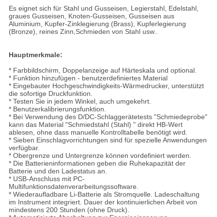
Es eignet sich für Stahl und Gusseisen, Legierstahl, Edelstahl,
graues Gusseisen, Knoten-Gusseisen, Gusseisen aus
Aluminium, Kupfer-Zinklegierung (Brass), Kupferlegierung
(Bronze), reines Zinn,Schmieden von Stahl usw..
Hauptmerkmale:
* Farbbildschirm, Doppelanzeige auf Härteskala und optional.
* Funktion hinzufügen - benutzerdefiniertes Material
* Eingebauter Hochgeschwindigkeits-Wärmedrucker, unterstützt
die sofortige Druckfunktion.
* Testen Sie in jedem Winkel, auch umgekehrt.
* Benutzerkalibrierungsfunktion.
* Bei Verwendung des D/DC-Schlaggerätetests "Schmiedeprobe"
kann das Material "Schmiedstahl (Stahl) " direkt HB-Wert
ablesen, ohne dass manuelle Kontrolltabelle benötigt wird.
* Sieben Einschlagvorrichtungen sind für spezielle Anwendungen
verfügbar.
* Obergrenze und Untergrenze können vordefiniert werden.
* Die Batterieninformationen geben die Ruhekapazität der
Batterie und den Ladestatus an.
* USB-Anschluss mit PC-
Multifunktionsdatenverarbeitungssoftware.
* Wiederaufladbare Li-Batterie als Stromquelle. Ladeschaltung
im Instrument integriert. Dauer der kontinuierlichen Arbeit von
mindestens 200 Stunden (ohne Druck).