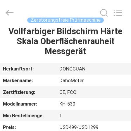
Rights
Reserved.
Developed
by
ECER
Zerstörungsfreie Prüfmaschine
Vollfarbiger Bildschirm Härte
HAUS
Skala Oberflächenrauheit
PRODUKTE
Messgerät
ÜBER
Herkunftsort:
DONGGUAN
UNS
Markenname:
DahoMeter
Zertifizierung:
CE, FCC
FABRIK-
Modellnummer:
KH-530
AUSFLUG
Min Bestellmenge:
1
QUALITÄTSKONTROLLE
Preis:
USD499-USD1299