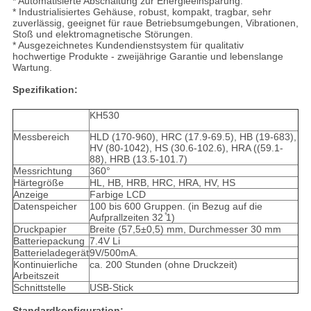
* Automatisierte Abschaltung zur Energieeinsparung.
* Industrialisiertes Gehäuse, robust, kompakt, tragbar, sehr
zuverlässig, geeignet für raue Betriebsumgebungen, Vibrationen,
Stoß und elektromagnetische Störungen.
* Ausgezeichnetes Kundendienstsystem für qualitativ
hochwertige Produkte - zweijährige Garantie und lebenslange
Wartung.
Spezifikation:
KH530
Messbereich
HLD (170-960), HRC (17.9-69.5), HB (19-683),
HV (80-1042), HS (30.6-102.6), HRA ((59.1-
88), HRB (13.5-101.7)
Messrichtung
360°
Härtegröße
HL, HB, HRB, HRC, HRA, HV, HS
Anzeige
Farbige LCD
Datenspeicher
100 bis 600 Gruppen. (in Bezug auf die
Aufprallzeiten 32 ̊1)
Druckpapier
Breite (57,5±0,5) mm, Durchmesser 30 mm
Batteriepackung
7.4V Li
Batterieladegerät
9V/500mA.
Kontinuierliche
ca. 200 Stunden (ohne Druckzeit)
Arbeitszeit
Schnittstelle
USB-Stick
Standardkonfiguration: