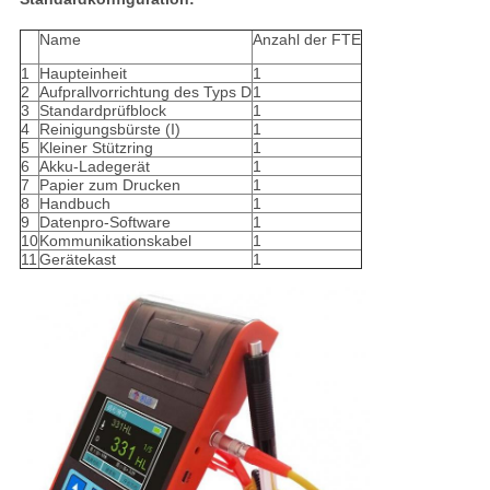
Name
Anzahl der FTE
1
Haupteinheit
1
2
Aufprallvorrichtung des Typs D
1
3
Standardprüfblock
1
4
Reinigungsbürste (I)
1
5
Kleiner Stützring
1
6
Akku-Ladegerät
1
7
Papier zum Drucken
1
8
Handbuch
1
9
Datenpro-Software
1
10
Kommunikationskabel
1
11
Gerätekast
1