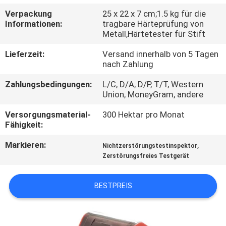
Verpackung
25 x 22 x 7 cm;1.5 kg für die
TRETEN
Informationen:
tragbare Härteprüfung von
Metall,Härtetester für Stift
SIE
MIT
Lieferzeit:
Versand innerhalb von 5 Tagen
nach Zahlung
UNS
Zahlungsbedingungen:
L/C, D/A, D/P, T/T, Western
IN
Union, MoneyGram, andere
VERBINDUNG
Versorgungsmaterial-
300 Hektar pro Monat
Fähigkeit:
FORDERN
Markieren:
,
Nichtzerstörungstestinspektor
SIE
Zerstörungsfreies Testgerät
EIN
BESTPREIS
ZITAT
SITEMAP