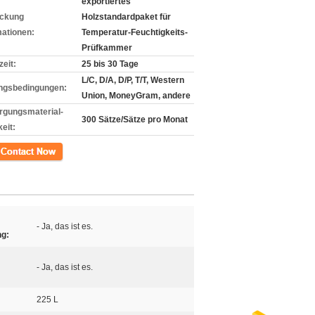
exportiertes
ckung
Holzstandardpaket für
mationen:
Temperatur-Feuchtigkeits-
Prüfkammer
zeit:
25 bis 30 Tage
L/C, D/A, D/P, T/T, Western
ngsbedingungen:
Union, MoneyGram, andere
rgungsmaterial-
300 Sätze/Sätze pro Monat
eit:
kt
- Ja, das ist es.
ng:
- Ja, das ist es.
225 L