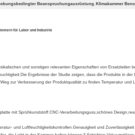
gebungsbedingter Beanspruchungausrüstung
Klimakammer Benc
,
mmern für Labor und Industrie
sikalischen und sonstigen relevanten Eigenschaften von Ersatzteilen 
htigkeit.Die Ergebnisse der Studie zeigen, dass die Produkte in der L
Weg zur Verbesserung der Produktqualität zu finden.Temperatur und Luft
platte mit Sprühkunststoff.CNC-Verarbeitungsguss,schönes Design,reak
tur- und Luftfeuchtigkeitskontrollen.Genauigkeit und Zuverlässigkeit
fer, die Licht in der Kammer halten können;3 Schichten Vakuumgläser