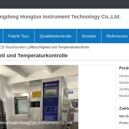
ngdong Hongtuo Instrument Technology Co.,Ltd.
Fabrik Tour
Qualitätskontrolle
Kontakt
Referenzen
CD-Touchscreen Luftfeuchtigkeit und Temperaturkontrolle
it und Temperaturkontrolle
Prod
Herkun
Mark
Zertif
Model
Zahl
Min B
Preis: