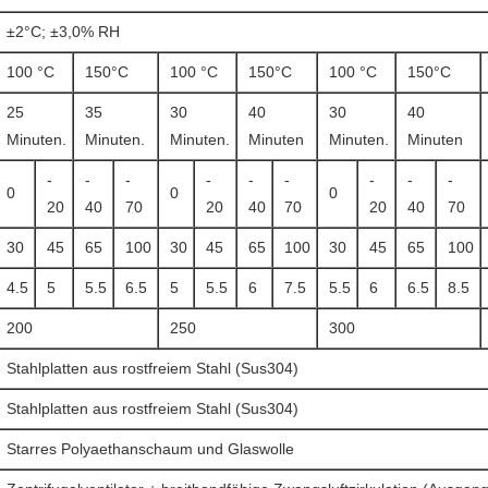
±2°C; ±3,0% RH
100 °C
150°C
100 °C
150°C
100 °C
150°C
25
35
30
40
30
40
Minuten.
Minuten.
Minuten.
Minuten
Minuten.
Minuten
-
-
-
-
-
-
-
-
-
0
0
0
20
40
70
20
40
70
20
40
70
30
45
65
100
30
45
65
100
30
45
65
100
4.5
5
5.5
6.5
5
5.5
6
7.5
5.5
6
6.5
8.5
200
250
300
Stahlplatten aus rostfreiem Stahl (Sus304)
Stahlplatten aus rostfreiem Stahl (Sus304)
Starres Polyaethanschaum und Glaswolle