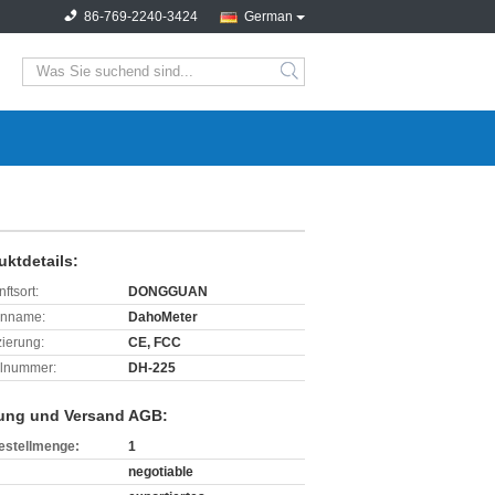
86-769-2240-3424
German
search
uktdetails:
ftsort:
DONGGUAN
enname:
DahoMeter
izierung:
CE, FCC
lnummer:
DH-225
ung und Versand AGB:
estellmenge:
1
negotiable