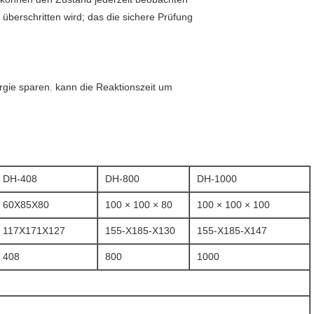
berschritten wird; das die sichere Prüfung
ie sparen. kann die Reaktionszeit um
DH-408
DH-800
DH-1000
60X85X80
100 × 100 × 80
100 × 100 × 100
117X171X127
155-X185-X130
155-X185-X147
408
800
1000