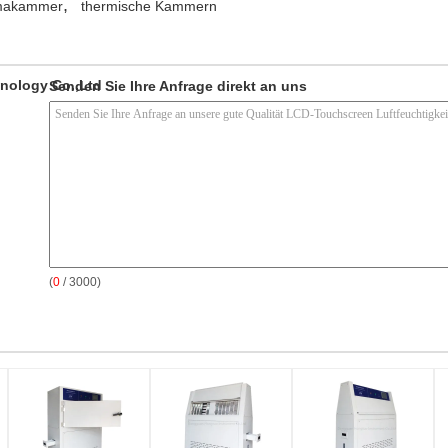
,
makammer
thermische Kammern
nology Co.,Ltd
Senden Sie Ihre Anfrage direkt an uns
(
0
/ 3000)