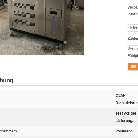
Verpa
Infor
Liefer
Zahlu
Verso
Fähigk
Konta
ibung
OEM-
Dienstleistu
Test vor der
Lieferung:
üfkammern
Volumen: