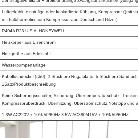
Zentrifugalventilator + breitbandfähige Zwangsluftzirkulation (Ausg
Luftgekühlt, einstufige oder kaskadierte Kühlung, Kompressor ((mit 
mit halbhermetischem Kompressor aus Deutschland Bitzer)
R404A R23 U.S.A. HONEYWELL
Heizkörper aus Eisenchrom
Heizgeräte aus Edelstahl
Wasserpumpenanlage
Kabellochdeckel (£50), 2 Stück pro Regalplatte, 5 Stück pro Sandtuc
1Satz/Produktbeschreibung
Keine Sicherungsschalter, Sicherung, Übertemperaturschutz, Trocken
Kompressorüberdruck, Überhitzung, Überstromschutz,Notstopp und a
1 3W AC220V ± 10% 50/60Hz 3 5W AC380/415V ± 10% 50/60HZ