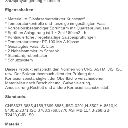
Salzsprayumgebung zu testen.
Eigenschaften:
* Material ist Glasfaserverstärkter Kunststoff
* Temperaturkontrolle und -anzeige im gesättigten Fass
* Korrosionsbeständiger Sprühturm mit Quarzsprühdüsen
* Sprühen Ablagerung ist 1 ~ 2ml / 80cm2 · h
* Kontinuierliche / regelmäßige Salzbesprühungen
* Temperatursensor PT-100 MV A-Klasse
* Gesättigtes Fass, 31 Liter
* 2 Nebelsammler im Schrank
* Standardprobenhalter
* Schutzsystem
Dieses Produkt entspricht den Normen von CNS, ASTM, JIS, ISO
usw. Der Salzsprühversuch dient der Prüfung der
Korrosionsbeständigkeit der Oberfläche verschiedener
Materialien nach Beschichtung, Galvanisierung,
Anodisierung,Rostfett und andere Korrosionsschutzmittel.
Standards:
CNS3627,3885,4159,7669,8886,JISD-0201,H-8502,H-8610,K-
5400,Z-2371,ISO 3768,3769,3770,ASTMB-117,B-268,GB-
T2423,GJB 150
Material: