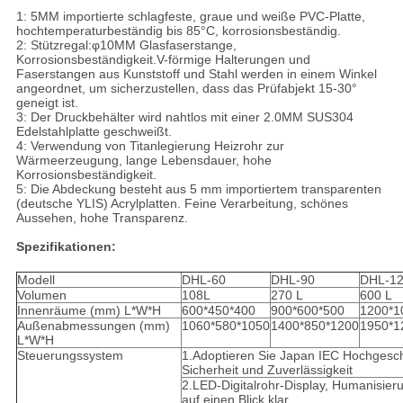
1: 5MM importierte schlagfeste, graue und weiße PVC-Platte,
hochtemperaturbeständig bis 85°C, korrosionsbeständig.
2: Stützregal:φ10MM Glasfaserstange,
Korrosionsbeständigkeit.V-förmige Halterungen und
Faserstangen aus Kunststoff und Stahl werden in einem Winkel
angeordnet, um sicherzustellen, dass das Prüfabjekt 15-30°
geneigt ist.
3: Der Druckbehälter wird nahtlos mit einer 2.0MM SUS304
Edelstahlplatte geschweißt.
4: Verwendung von Titanlegierung Heizrohr zur
Wärmeerzeugung, lange Lebensdauer, hohe
Korrosionsbeständigkeit.
5: Die Abdeckung besteht aus 5 mm importiertem transparenten
(deutsche YLIS) Acrylplatten. Feine Verarbeitung, schönes
Aussehen, hohe Transparenz.
Spezifikationen:
Modell
DHL-60
DHL-90
DHL-1
Volumen
108L
270 L
600 L
Innenräume (mm) L*W*H
600*450*400
900*600*500
1200*1
Außenabmessungen (mm)
1060*580*1050
1400*850*1200
1950*1
L*W*H
Steuerungssystem
1.Adoptieren Sie Japan IEC Hochgeschw
Sicherheit und Zuverlässigkeit
2.LED-Digitalrohr-Display, Humanisierun
auf einen Blick klar.