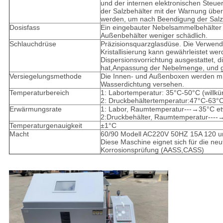
und der internen elektronischen Steue
der Salzbehälter mit der Warnung über
werden, um nach Beendigung der Salz
Dosisfass
Ein eingebauter Nebelsammelbehälter 
Außenbehälter weniger schädlich.
Schlauchdrüse
Präzisionsquarzglasdüse. Die Verwen
Kristallisierung kann gewährleistet we
Dispersionsvorrichtung ausgestattet, 
hat,Anpassung der Nebelmenge, und gl
Versiegelungsmethode
Die Innen- und Außenboxen werden mi
Wasserdichtung versehen.
Temperaturbereich
1: Labortemperatur: 35°C-50°C (willkürl
2: Druckbehältertemperatur:47°C-63°C (w
Erwärmungsrate
1: Labor, Raumtemperatur---→35°C e
2:Druckbehälter, Raumtemperatur----
Temperaturgenauigkeit
±1°C
Macht
60/90 Modell AC220V 50HZ 15A 120 
Diese Maschine eignet sich für die ne
Korrosionsprüfung (AASS,CASS)