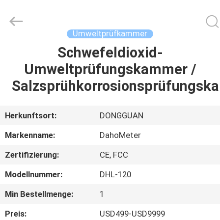
All
Rights
Reserved.
Developed
by
Umweltprüfkammer
ECER
Schwefeldioxid-
HAUS
Umweltprüfungskammer /
PRODUKTE
Salzsprühkorrosionsprüfungs
ÜBER
Herkunftsort:
DONGGUAN
UNS
Markenname:
DahoMeter
Zertifizierung:
CE, FCC
FABRIK-
Modellnummer:
DHL-120
AUSFLUG
Min Bestellmenge:
1
QUALITÄTSKONTROLLE
Preis:
USD499-USD9999