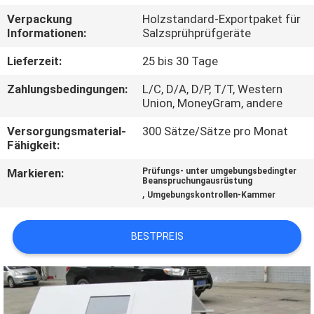
Verpackung
Holzstandard-Exportpaket für
TRETEN
Informationen:
Salzsprühprüfgeräte
SIE
Lieferzeit:
25 bis 30 Tage
MIT
Zahlungsbedingungen:
L/C, D/A, D/P, T/T, Western
UNS
Union, MoneyGram, andere
IN
Versorgungsmaterial-
300 Sätze/Sätze pro Monat
Fähigkeit:
VERBINDUNG
Markieren:
Prüfungs- unter umgebungsbedingter
Beanspruchungausrüstung
FORDERN
,
Umgebungskontrollen-Kammer
SIE
BESTPREIS
EIN
ZITAT
SITEMAP