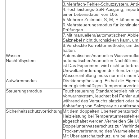
3.Mehrfach-Fehler-Schutzsystem, Anti
4.Hochleistungs-SSR-Ausgang, importier
einer Lebensdauer von 106.
5.Mehrere Zeitmodi, S, M, H können n
6.Mehrsteuerungsmodus für kontinuier
Prüfungen.
7.Mit manuellem/automatischem Abblen
Salznebel nicht durchsickern kann, um
8.Versteckte Korrekturmethode, um die
halten.
Wasser
Automatisches/manuelles Wasseraufla
Nachfüllsystem
automatischen/manuellen Nachfüllens
ist.Das Experiment wird nicht unterbr
Umweltanforderungen der Benutzer ge
Wassereinfüllung muss nur mit einem
Aufwärmmodus
Direktdampfheizung. Es hat die Eigens
einer gleichmäßigen Temperaturverteil
Steuerungsmodus
Touchsteuerung Standardbetrieb mit v
Vorwarnsystem, leuchtet bei Fehler a
während des Versuchs platziert oder b
Anhäufung von Salzspray zu entfernen
Sicherheitsschutzvorrichtung
Mit dem doppelten Übertemperaturschu
Heizleistung bei Temperaturmessfehle
abgeschaltet werden.Vermeiden Sie Ü
Doppelunterwasserschutz zur Verhind
Trockenverbrennung des Wärmeleiters
Mit Überlastschaltschutz, um bei ein