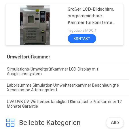
Großer LCD-Bildschirm,
programmierbare
Kammer für konstante
Temperatur und
negotiable MOQ:1
Luftfeuchtigkeit
KONTAKT
Umweltprüfkammer
Simulations-Umweltprüfkammer LCD-Display mit
Ausgleichssystem
Laborsumme Simulation Umwelttestkammer Beschleunigte
Xenonlampe Alterungstest
UVA UVB UV-Wetterbeständigkeit Klimatische Prüfkammer 12
Monate Garantie
Beliebte Kategorien
Alle