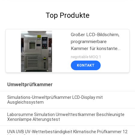
Top Produkte
Großer LCD-Bildschirm,
programmierbare
Kammer für konstante
Temperatur und
negotiable MOQ:1
Luftfeuchtigkeit
KONTAKT
Umweltprüfkammer
Simulations-Umweltprüfkammer LCD-Display mit
Ausgleichssystem
Laborsumme Simulation Umwelttestkammer Beschleunigte
Xenonlampe Alterungstest
UVA UVB UV-Wetterbeständigkeit Klimatische Prüfkammer 12