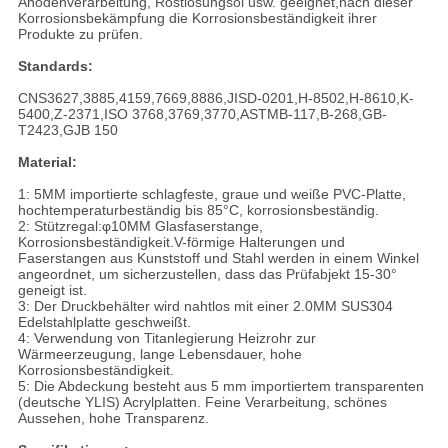
Anodenverarbeitung, Rostlösungsöl usw. geeignet,nach dieser
Korrosionsbekämpfung die Korrosionsbeständigkeit ihrer
Produkte zu prüfen.
Standards:
CNS3627,3885,4159,7669,8886,JISD-0201,H-8502,H-8610,K-
5400,Z-2371,ISO 3768,3769,3770,ASTMB-117,B-268,GB-
T2423,GJB 150
Material:
1: 5MM importierte schlagfeste, graue und weiße PVC-Platte,
hochtemperaturbeständig bis 85°C, korrosionsbeständig.
2: Stützregal:φ10MM Glasfaserstange,
Korrosionsbeständigkeit.V-förmige Halterungen und
Faserstangen aus Kunststoff und Stahl werden in einem Winkel
angeordnet, um sicherzustellen, dass das Prüfabjekt 15-30°
geneigt ist.
3: Der Druckbehälter wird nahtlos mit einer 2.0MM SUS304
Edelstahlplatte geschweißt.
4: Verwendung von Titanlegierung Heizrohr zur
Wärmeerzeugung, lange Lebensdauer, hohe
Korrosionsbeständigkeit.
5: Die Abdeckung besteht aus 5 mm importiertem transparenten
(deutsche YLIS) Acrylplatten. Feine Verarbeitung, schönes
Aussehen, hohe Transparenz.