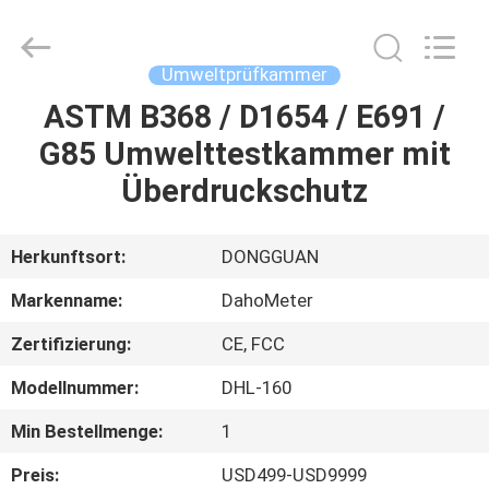
Rights
Reserved.
Developed
by
ECER
Umweltprüfkammer
ASTM B368 / D1654 / E691 /
HAUS
G85 Umwelttestkammer mit
PRODUKTE
Überdruckschutz
ÜBER
Herkunftsort:
DONGGUAN
UNS
Markenname:
DahoMeter
Zertifizierung:
CE, FCC
FABRIK-
Modellnummer:
DHL-160
AUSFLUG
Min Bestellmenge:
1
QUALITÄTSKONTROLLE
Preis:
USD499-USD9999