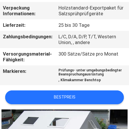
Verpackung
Holzstandard-Exportpaket für
TRETEN
Informationen:
Salzsprühprüfgeräte
SIE
Lieferzeit:
25 bis 30 Tage
MIT
Zahlungsbedingungen:
L/C, D/A, D/P, T/T, Western
UNS
Union, , andere
IN
Versorgungsmaterial-
300 Sätze/Sätze pro Monat
Fähigkeit:
VERBINDUNG
Markieren:
Prüfungs- unter umgebungsbedingter
Beanspruchungausrüstung
FORDERN
,
Klimakammer Benchtop
SIE
BESTPREIS
EIN
ZITAT
SITEMAP