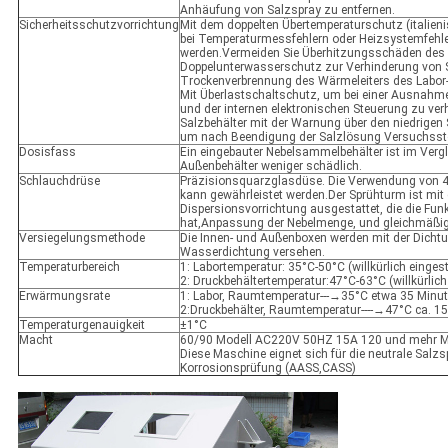
Anhäufung von Salzspray zu entfernen.
Sicherheitsschutzvorrichtung
Mit dem doppelten Übertemperaturschutz (italien
bei Temperaturmessfehlern oder Heizsystemfehl
werden.Vermeiden Sie Überhitzungsschäden des 
Doppelunterwasserschutz zur Verhinderung von
Trockenverbrennung des Wärmeleiters des Labor-
Mit Überlastschaltschutz, um bei einer Ausnahm
und der internen elektronischen Steuerung zu ver
Salzbehälter mit der Warnung über den niedrigen
um nach Beendigung der Salzlösung Versuchsst
Dosisfass
Ein eingebauter Nebelsammelbehälter ist im Ver
Außenbehälter weniger schädlich.
Schlauchdrüse
Präzisionsquarzglasdüse. Die Verwendung von 40
kann gewährleistet werden.Der Sprühturm ist mit
Dispersionsvorrichtung ausgestattet, die die Fun
hat,Anpassung der Nebelmenge, und gleichmäßig 
Versiegelungsmethode
Die Innen- und Außenboxen werden mit der Dicht
Wasserdichtung versehen.
Temperaturbereich
1: Labortemperatur: 35°C-50°C (willkürlich eingeste
2: Druckbehältertemperatur:47°C-63°C (willkürlich 
Erwärmungsrate
1: Labor, Raumtemperatur---→35°C etwa 35 Minu
2:Druckbehälter, Raumtemperatur----→47°C ca. 1
Temperaturgenauigkeit
±1°C
Macht
60/90 Modell AC220V 50HZ 15A 120 und mehr 
Diese Maschine eignet sich für die neutrale Salz
Korrosionsprüfung (AASS,CASS)