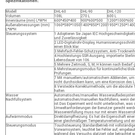
Spezifikationen:
Modell
DHL-60
DHL-90
DHL-120
Volumen
108L
270 L
600 L
Innenräume (mm) L*W*H
600*450*400
900*600*500
1200*1000*600
Außenabmessungen (mm)
1060*580*1050
1400*850*1200
1950*1250*140
L*W*H
Steuerungssystem
1.Adoptieren Sie Japan IEC Hochgeschwindigkeits-
und Zuverlässigkeit
2.LED-Digitalrohr-Display, Humanisierungsschnitts
einen Blick klar.
3.Mehrfach-Fehler-Schutzsystem, Anti-Trocknenh
4.Hochleistungs-SSR-Ausgang, importierte Sterling
Lebensdauer von 106.
5.Mehrere Zeitmodi, S, M, H können nach Bedarf 
6.Mehrsteuerungsmodus für kontinuierliche/dis
Prüfungen.
7.Mit manuellem/automatischem Abblenden, um si
nicht durchsickern kann, um eine Korrosion des 
8.Versteckte Korrekturmethode, um die absolute 
halten.
Wasser
Automatisches/manuelles Wasseraufladesystem
Nachfüllsystem
automatischen/manuellen Nachfüllens, wenn de
ist.Das Experiment wird nicht unterbrochen, was 
Umweltanforderungen der Benutzer gerecht werd
Wassereinfüllung muss nur mit einem Wasserroh
Aufwärmmodus
Direktdampfheizung. Es hat die Eigenschaft einer
einer gleichmäßigen Temperaturverteilung und ein
Steuerungsmodus
Touchsteuerung Standardbetrieb mit vollständig
Vorwarnsystem, leuchtet bei Fehler auf, eingeb
während des Versuchs platziert oder betrachtet w