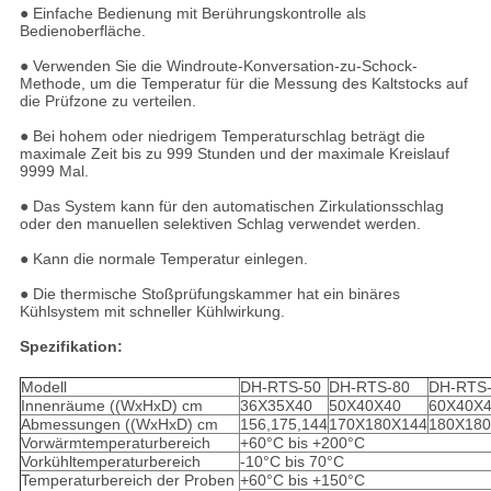
● Einfache Bedienung mit Berührungskontrolle als
Bedienoberfläche.
● Verwenden Sie die Windroute-Konversation-zu-Schock-
Methode, um die Temperatur für die Messung des Kaltstocks auf
die Prüfzone zu verteilen.
● Bei hohem oder niedrigem Temperaturschlag beträgt die
maximale Zeit bis zu 999 Stunden und der maximale Kreislauf
9999 Mal.
● Das System kann für den automatischen Zirkulationsschlag
oder den manuellen selektiven Schlag verwendet werden.
● Kann die normale Temperatur einlegen.
● Die thermische Stoßprüfungskammer hat ein binäres
Kühlsystem mit schneller Kühlwirkung.
Spezifikation:
Modell
DH-RTS-50
DH-RTS-80
DH-RTS
Innenräume ((WxHxD) cm
36X35X40
50X40X40
60X40X
Abmessungen ((WxHxD) cm
156,175,144
170X180X144
180X18
Vorwärmtemperaturbereich
+60°C bis +200°C
Vorkühltemperaturbereich
-10°C bis 70°C
Temperaturbereich der Proben
+60°C bis +150°C