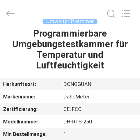
All
Rights
Reserved.
Developed
by
Umweltprüfkammer
ECER
Programmierbare
HAUS
Umgebungstestkammer für
PRODUKTE
Temperatur und
Luftfeuchtigkeit
ÜBER
UNS
Herkunftsort:
DONGGUAN
Markenname:
DahoMeter
FABRIK-
Zertifizierung:
CE, FCC
AUSFLUG
Modellnummer:
DH-RTS-250
QUALITÄTSKONTROLLE
Min Bestellmenge:
1