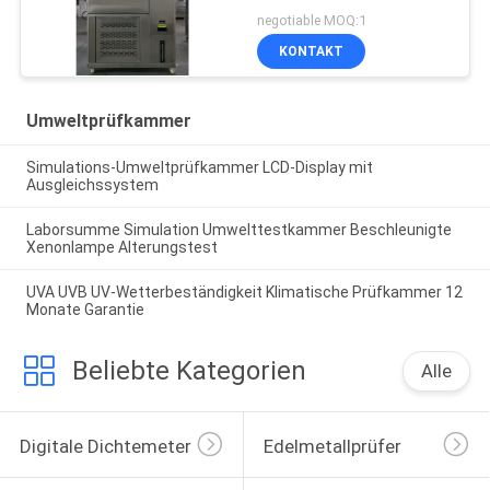
Temperatur und
negotiable MOQ:1
Luftfeuchtigkeit
KONTAKT
Umweltprüfkammer
Simulations-Umweltprüfkammer LCD-Display mit
Ausgleichssystem
Laborsumme Simulation Umwelttestkammer Beschleunigte
Xenonlampe Alterungstest
UVA UVB UV-Wetterbeständigkeit Klimatische Prüfkammer 12
Monate Garantie
Beliebte Kategorien
Alle
Digitale Dichtemeter
Edelmetallprüfer