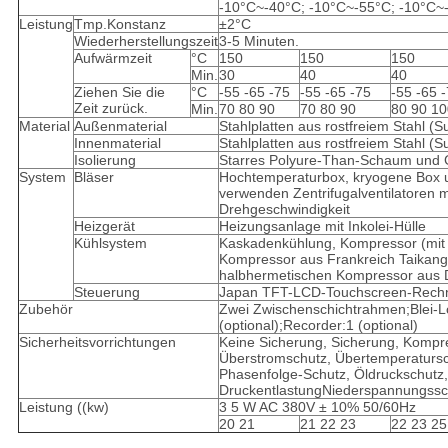
-10°C~-40°C; -10°C~-55°C; -10°C~
Leistung
Tmp.Konstanz
±2°C
Wiederherstellungszeit
3-5 Minuten.
Aufwärmzeit
°C
150
150
150
Min.
30
40
40
Ziehen Sie die
°C
-55 -65 -75
-55 -65 -75
-55 -65 
Zeit zurück.
Min.
70 80 90
70 80 90
80 90 10
Material
Außenmaterial
Stahlplatten aus rostfreiem Stahl (
Innenmaterial
Stahlplatten aus rostfreiem Stahl (
Isolierung
Starres Polyure-Than-Schaum und 
System
Bläser
Hochtemperaturbox, kryogene Box u
verwenden Zentrifugalventilatoren m
Drehgeschwindigkeit
Heizgerät
Heizungsanlage mit Inkolei-Hülle
Kühlsystem
Kaskadenkühlung, Kompressor (mit 
Kompressor aus Frankreich Taikang
halbhermetischen Kompressor aus D
Steuerung
Japan TFT-LCD-Touchscreen-Rech
Zubehör
Zwei Zwischenschichtrahmen;Blei-
(optional);Recorder:1 (optional)
Sicherheitsvorrichtungen
Keine Sicherung, Sicherung, Kompre
Überstromschutz, Übertemperatursc
Phasenfolge-Schutz, Öldruckschutz
DruckentlastungNiederspannungssc
Leistung ((kw)
3 5 W AC 380V ± 10% 50/60Hz
20 21
21 22 23
22 23 25