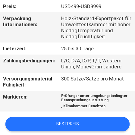
Preis:
USD499-USD9999
TRETEN
Verpackung
Holz-Standard-Exportpaket für
SIE
Informationen:
Umwelttestkammer mit hoher
Niedrigtemperatur und
MIT
Niedrigfeuchtigkeit
UNS
Lieferzeit:
25 bis 30 Tage
IN
Zahlungsbedingungen:
L/C, D/A, D/P, T/T, Western
VERBINDUNG
Union, MoneyGram, andere
Versorgungsmaterial-
300 Sätze/Sätze pro Monat
FORDERN
Fähigkeit:
SIE
Markieren:
Prüfungs- unter umgebungsbedingter
Beanspruchungausrüstung
EIN
,
Klimakammer Benchtop
ZITAT
BESTPREIS
SITEMAP