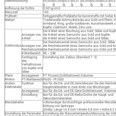
Gewichtslösung
00,005
00,005
00,01
00,01
00,005
00,005
00,01
00,0
g
g
g
g
g
g
g
g
Auflösung der Dichte
0.001g/cm3
Messzeit
10S
Prüfbrett
Fertiggestellte Prüfplatte für Kunststoffe mit hoher 
Meßart
Traditionelle Schmuckstücke aus Gold und Platin, H
Armband, Ring, große Goldbarren, Kunsthandwerk und
Kupfer, Cadmium, Nickel, Zinn usw.
Der K-Wert einer Mischung aus Gold, Silber und Kupfe
Anzeigen von
der K-Wert eines Gemischs aus Gold und Kupfer;
k-Wert
der K-Wert eines Gemischs aus Gold und Silber;
Der Reinheitsanteil eines Gemischs aus Gold, Silber 
Goldmodus
Anzeigen von
der Reinheitsanteil eines Gemischs aus Gold und Ku
Reinheitsanteil
der Reinheitsanteil eines Gemischs aus Gold und Sil
K-Wertbereich
9K ~ 24K
Festlegung
Einstellung des Zyklus (Standard 7: 3)
des
Verhältnisses
von Kupfer und
Silber
Platin
Anzeigewert
PT Prozent,Dichtheitswert,Volumen
Modus
PT-Wertbereich
Pt600 - Pt1000
Andere
Funktion
Nur für die DA- und DE-Serie:Messen Sie den Reinheit
Edelmetalle
Hauptmaterialien in zwei Arten von Mischungen
Anzeigewert
Nur für die DA- und DE-Serie:Dichtheitswert, Volumen
Einstellung
Nur für die DA- und DE-Reihe:Dichte der Haupt- und
Sekundärmaterialien
Messbehälter
vollständiger durchsichtiger professioneller Messbe
Bildung von Spritzgas
(Größe: Länge 16,9 mm × Breite 9,8 mm × Höhe 8,3
Einstellung der Parameter
Einstellung der Wassertemperatur,Messung der mitt