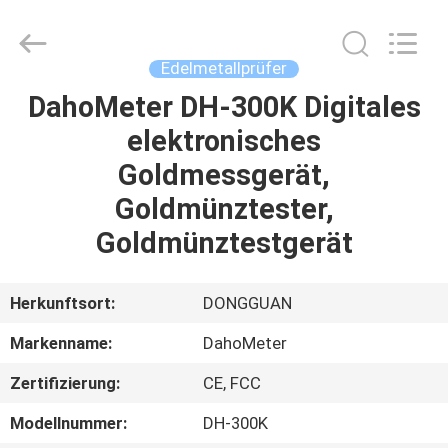
©
2018
-
2025
Guangdong Hongtuo Instrument Technology Co.,Ltd.
Edelmetallprüfer
All
Rights
Reserved.
DahoMeter DH-300K Digitales
HAUS
Developed
by
elektronisches
ECER
PRODUKTE
Goldmessgerät,
Goldmünztester,
ÜBER
Goldmünztestgerät
UNS
Herkunftsort:
DONGGUAN
FABRIK-
Markenname:
DahoMeter
AUSFLUG
Zertifizierung:
CE, FCC
QUALITÄTSKONTROLLE
Modellnummer:
DH-300K