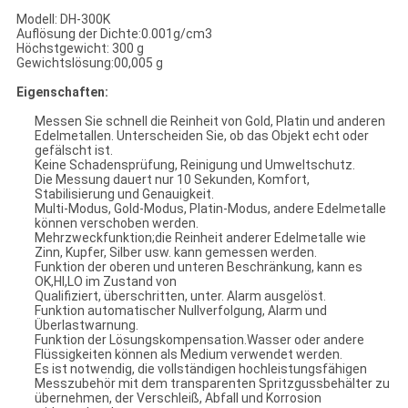
Modell: DH-300K
Auflösung der Dichte:0.001g/cm3
Höchstgewicht: 300 g
Gewichtslösung:00,005 g
Eigenschaften:
Messen Sie schnell die Reinheit von Gold, Platin und anderen
Edelmetallen. Unterscheiden Sie, ob das Objekt echt oder
gefälscht ist.
Keine Schadensprüfung, Reinigung und Umweltschutz.
Die Messung dauert nur 10 Sekunden, Komfort,
Stabilisierung und Genauigkeit.
Multi-Modus, Gold-Modus, Platin-Modus, andere Edelmetalle
können verschoben werden.
Mehrzweckfunktion;die Reinheit anderer Edelmetalle wie
Zinn, Kupfer, Silber usw. kann gemessen werden.
Funktion der oberen und unteren Beschränkung, kann es
OK,HI,LO im Zustand von
Qualifiziert, überschritten, unter. Alarm ausgelöst.
Funktion automatischer Nullverfolgung, Alarm und
Überlastwarnung.
Funktion der Lösungskompensation.Wasser oder andere
Flüssigkeiten können als Medium verwendet werden.
Es ist notwendig, die vollständigen hochleistungsfähigen
Messzubehör mit dem transparenten Spritzgussbehälter zu
übernehmen, der Verschleiß, Abfall und Korrosion