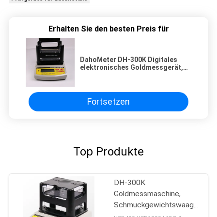
Erhalten Sie den besten Preis für
DahoMeter DH-300K Digitales
elektronisches Goldmessgerät,
Goldmünztester,
Goldmünztestgerät
Fortsetzen
Top Produkte
DH-300K
Goldmessmaschine,
Schmuckgewichtswaage
Gold Tester