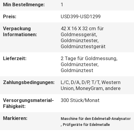
Min Bestellmenge:
1
TRETEN
Preis:
USD399-USD1299
SIE
Verpackung
42 X 16 X 32 cm für
MIT
Informationen:
Goldmessgerät,
Goldmünztester,
UNS
Goldmünztestgerät
IN
Lieferzeit:
2 Tage für Goldmessung,
VERBINDUNG
Goldmünztester,
Goldmünztest
FORDERN
Zahlungsbedingungen:
L/C, D/A, D/P, T/T, Western
Union, MoneyGram, andere
SIE
Versorgungsmaterial-
300 Stück/Monat
EIN
Fähigkeit:
ZITAT
Markieren:
Maschine für den Edelmetall-Analysator
,
Prüfgeräte für Edelmetalle
SITEMAP