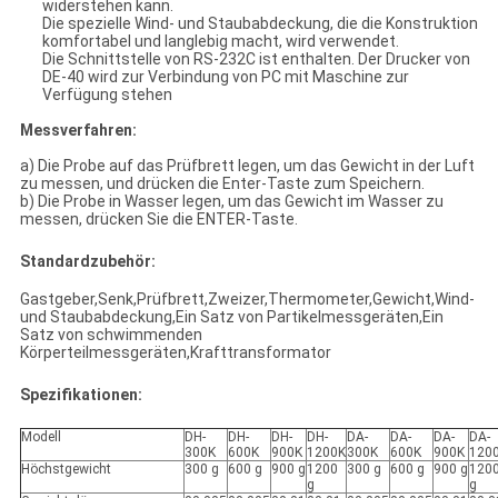
widerstehen kann.
Die spezielle Wind- und Staubabdeckung, die die Konstruktion
komfortabel und langlebig macht, wird verwendet.
Die Schnittstelle von RS-232C ist enthalten. Der Drucker von
DE-40 wird zur Verbindung von PC mit Maschine zur
Verfügung stehen
Messverfahren:
a) Die Probe auf das Prüfbrett legen, um das Gewicht in der Luft
zu messen, und drücken die Enter-Taste zum Speichern.
b) Die Probe in Wasser legen, um das Gewicht im Wasser zu
messen, drücken Sie die ENTER-Taste.
Standardzubehör:
Gastgeber,Senk,Prüfbrett,Zweizer,Thermometer,Gewicht,Wind-
und Staubabdeckung,Ein Satz von Partikelmessgeräten,Ein
Satz von schwimmenden
Körperteilmessgeräten,Krafttransformator
Spezifikationen:
Modell
DH-
DH-
DH-
DH-
DA-
DA-
DA-
DA-
300K
600K
900K
1200K
300K
600K
900K
120
Höchstgewicht
300 g
600 g
900 g
1200
300 g
600 g
900 g
120
g
g