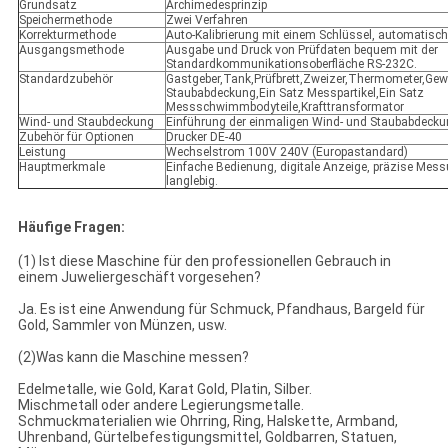
Grundsatz
Archimedesprinzip
Speichermethode
Zwei Verfahren
Korrekturmethode
Auto-Kalibrierung mit einem Schlüssel, automatisc
Ausgangsmethode
Ausgabe und Druck von Prüfdaten bequem mit der
Standardkommunikationsoberfläche RS-232C.
Standardzubehör
Gastgeber,Tank,Prüfbrett,Zweizer,Thermometer,Gew
Staubabdeckung,Ein Satz Messpartikel,Ein Satz
Messschwimmbodyteile,Krafttransformator
Wind- und Staubdeckung
Einführung der einmaligen Wind- und Staubabdeck
Zubehör für Optionen
Drucker DE-40
Leistung
Wechselstrom 100V 240V (Europastandard)
Hauptmerkmale
Einfache Bedienung, digitale Anzeige, präzise Messu
langlebig.
Häufige Fragen:
(1) Ist diese Maschine für den professionellen Gebrauch in
einem Juweliergeschäft vorgesehen?
Ja. Es ist eine Anwendung für Schmuck, Pfandhaus, Bargeld für
Gold, Sammler von Münzen, usw.
(2)Was kann die Maschine messen?
Edelmetalle, wie Gold, Karat Gold, Platin, Silber.
Mischmetall oder andere Legierungsmetalle.
Schmuckmaterialien wie Ohrring, Ring, Halskette, Armband,
Uhrenband, Gürtelbefestigungsmittel, Goldbarren, Statuen,