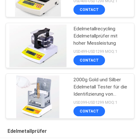
USD400-USD1200 MOQ:1
Reinheitsdetektor
CONTACT
Edelmetallrecycling
Edelmetallprüfer mit
hoher Messleistung
USD499-USD1299 MOQ:1
CONTACT
2000g Gold und Silber
Edelmetall Tester für die
Identifizierung von
Schmuck
USD399-USD1299 MOQ:1
CONTACT
Edelmetallprüfer