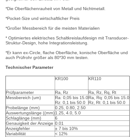
*Die Oberflächenrauheit von Metall und Nichtmetall.
*Pocket-Size und wirtschaftlicher Preis
*Großer Messbereich für die meisten Materialien
* Optimiertes elektrisches Schaltkreislaufdesign mit Transducer-
Struktur-Design, hohe Integrationsleistung.
*Er kann ex-Circle, flache Oberfläche, konische Oberfläche und
auch Prüfrohr größer als 80*30 mm testen.
Technischer Parameter
KR100
KR110
Prüfparameter
Ra, Rz
Ra, Rz, Rq, Rt
Messbereich (um)
Ra: 0,05 bis 15.0
Ra, Rq: 0,05 bis 15.0
Rz: 0,1 bis 50.0
Rz, Rt: 0,1 bis 50.0
Probelänge (mm)
0.25, 0.80, 2.50
Auswertungslänge ((mm)
1.25, 4.0, 5.0
Schlaglänge (mm)
6
Genauigkeit der Anzeige
0.01
Anzeigfehler
± 7 bis 10%
Variabilität
< 12%