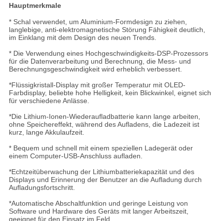
Hauptmerkmale
* Schal verwendet, um Aluminium-Formdesign zu ziehen,
langlebige, anti-elektromagnetische Störung Fähigkeit deutlich,
im Einklang mit dem Design des neuen Trends.
* Die Verwendung eines Hochgeschwindigkeits-DSP-Prozessors
für die Datenverarbeitung und Berechnung, die Mess- und
Berechnungsgeschwindigkeit wird erheblich verbessert.
*Flüssigkristall-Display mit großer Temperatur mit OLED-
Farbdisplay, beliebte hohe Helligkeit, kein Blickwinkel, eignet sich
für verschiedene Anlässe.
*Die Lithium-Ionen-Wiederaufladbatterie kann lange arbeiten,
ohne Speichereffekt, während des Aufladens, die Ladezeit ist
kurz, lange Akkulaufzeit.
* Bequem und schnell mit einem speziellen Ladegerät oder
einem Computer-USB-Anschluss aufladen.
*Echtzeitüberwachung der Lithiumbatteriekapazität und des
Displays und Erinnerung der Benutzer an die Aufladung durch
Aufladungsfortschritt.
*Automatische Abschaltfunktion und geringe Leistung von
Software und Hardware des Geräts mit langer Arbeitszeit,
geeignet für den Einsatz im Feld.