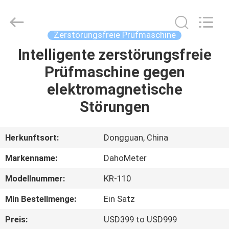
Rights
Reserved.
Developed
by
ECER
Zerstörungsfreie Prüfmaschine
Intelligente zerstörungsfreie
HAUS
Prüfmaschine gegen
PRODUKTE
elektromagnetische
Störungen
ÜBER
UNS
Herkunftsort:
Dongguan, China
Markenname:
DahoMeter
FABRIK-
Modellnummer:
KR-110
AUSFLUG
Min Bestellmenge:
Ein Satz
QUALITÄTSKONTROLLE
Preis:
USD399 to USD999