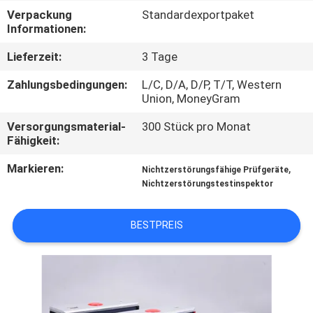
Verpackung
Standardexportpaket
TRETEN
Informationen:
SIE
Lieferzeit:
3 Tage
MIT
Zahlungsbedingungen:
L/C, D/A, D/P, T/T, Western
UNS
Union, MoneyGram
IN
Versorgungsmaterial-
300 Stück pro Monat
Fähigkeit:
VERBINDUNG
Markieren:
,
Nichtzerstörungsfähige Prüfgeräte
Nichtzerstörungstestinspektor
FORDERN
SIE
BESTPREIS
EIN
ZITAT
SITEMAP