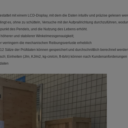
gestattet mit einem LCD-Display, mit dem die Daten intuitiv und präzise gelesen w
elingt es, ohne zu schütteln, Versuche mit der Aufprallrichtung durchzuführen, wodurc
ttelpunkt des Pendels, und die Nutzung des Lebens erhöht.
t höherer und stabilerer Winkelmessgenauigkeit;
verringern die mechanischen Reibungsverluste erheblich
2 Sätze der Prüfdaten können gespeichert und durchschnittlich berechnet werden
lisch; Einheiten (J/m, KJ/m2, kg-cm/cm, ft-ib/in) können nach Kundenanforderunge
fdaten