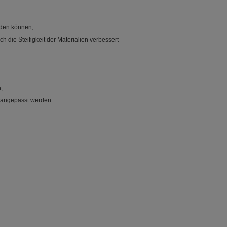
erden können;
h die Steifigkeit der Materialien verbessert
;
n angepasst werden.