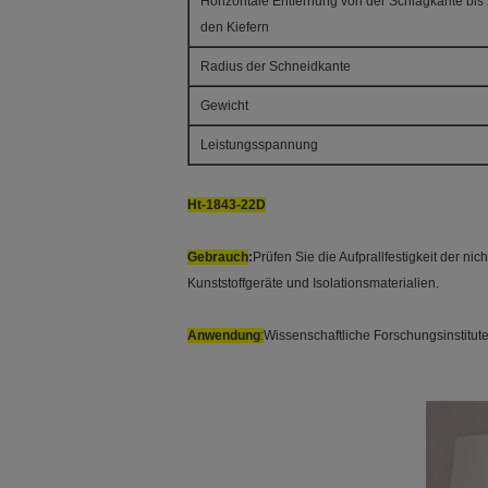
Horizontale Entfernung von der Schlagkante bis
den Kiefern
Radius der Schneidkante
Gewicht
Leistungsspannung
Ht-1843-22D
Gebrauch
:
Prüfen Sie die Aufprallfestigkeit der ni
Kunststoffgeräte und Isolationsmaterialien.
Anwendung
:
Wissenschaftliche Forschungsinstitute