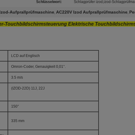
Schlüsselwort:
Schlagprüfer izod,izod-Schlagprüfm
Izod-Aufprallprüfmaschine
AC220V Izod Aufprallprüfmaschine
Pe
,
,
r-Touchbildschirmsteuerung Elektrische Touchbildschirm
LCD auf Englisch
Omron-Coder, Genauigkeit 0,01°.
3.5 m/s
(IZOD-22D) 11J, 22J
150°
335 mm