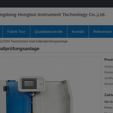
ngdong Hongtuo Instrument Technology Co.,Ltd.
Fabrik Tour
Qualitätskontrolle
Kontakt
Referenzen
C220V Touchscreen Izod Aufprallprüfungsanlage
allprüfungsanlage
Prod
Herkun
Mark
Zertif
Model
Zahl
Min B
Preis: