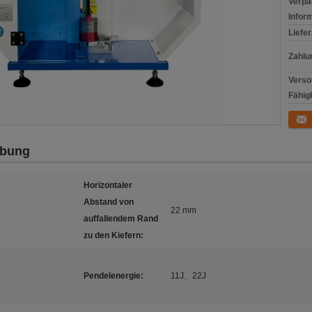
Verpa
Infor
Liefer
Zahlu
Verso
Fähigk
Konta
ibung
Horizontaler
Abstand von
22 mm
auffallendem Rand
zu den Kiefern:
Pendelenergie:
11J、22J