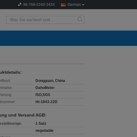
86-769-2240-3424
German
search
uktdetails:
ftsort:
Dongguan, China
enname:
DahoMeter
izierung:
ISO,SGS
lnummer:
Ht-1843-22D
ung und Versand AGB:
estellmenge:
1 Satz
negotiable