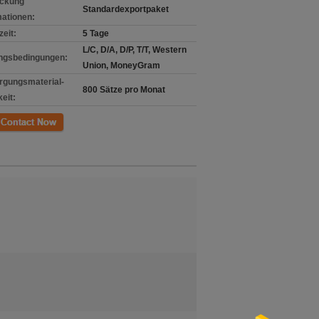
ckung
Standardexportpaket
mationen:
zeit:
5 Tage
L/C, D/A, D/P, T/T, Western
ngsbedingungen:
Union, MoneyGram
rgungsmaterial-
800 Sätze pro Monat
eit:
kt