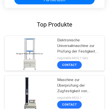
Top Produkte
Elektronische
Universalmaschine zur
Prüfung der Festigkeit
von Material
negotiable MOQ:1 Satz
CONTACT
Maschine zur
Überprüfung der
Zugfestigkeit von
Chirurgischen Masken
negotiable MOQ:1
500N Touchscreen-
CONTACT
Steuerung