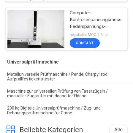
Computer-
Kontrollespannungsmesser-
Federspannungs-
Gewebe-dehnbarer
negotiable MOQ:1 Satz
Lukas
CONTACT
Universalprüfmaschine
Metalluniverselle Prüfmaschine / Pendel Charpy Izod
Aufprallfestigkeitstester
Maschine zur universellen Prüfung von Faserzügeln /
manueller Zugprüfer mit doppelter Fläche
200 kg Digitale Universalprüfmaschine / Zug- und
Dehnungsprüfmaschine für Garne
Beliebte Kategorien
Alle