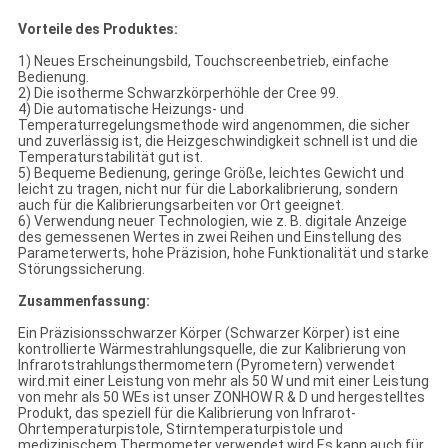
Vorteile des Produktes:
1) Neues Erscheinungsbild, Touchscreenbetrieb, einfache
Bedienung.
2) Die isotherme Schwarzkörperhöhle der Cree 99.
4) Die automatische Heizungs- und
Temperaturregelungsmethode wird angenommen, die sicher
und zuverlässig ist, die Heizgeschwindigkeit schnell ist und die
Temperaturstabilität gut ist.
5) Bequeme Bedienung, geringe Größe, leichtes Gewicht und
leicht zu tragen, nicht nur für die Laborkalibrierung, sondern
auch für die Kalibrierungsarbeiten vor Ort geeignet.
6) Verwendung neuer Technologien, wie z. B. digitale Anzeige
des gemessenen Wertes in zwei Reihen und Einstellung des
Parameterwerts, hohe Präzision, hohe Funktionalität und starke
Störungssicherung.
Zusammenfassung:
Ein Präzisionsschwarzer Körper (Schwarzer Körper) ist eine
kontrollierte Wärmestrahlungsquelle, die zur Kalibrierung von
Infrarotstrahlungsthermometern (Pyrometern) verwendet
wird.mit einer Leistung von mehr als 50 W und mit einer Leistung
von mehr als 50 WEs ist unser ZONHOW R & D und hergestelltes
Produkt, das speziell für die Kalibrierung von Infrarot-
Ohrtemperaturpistole, Stirntemperaturpistole und
medizinischem Thermometer verwendet wird.Es kann auch für