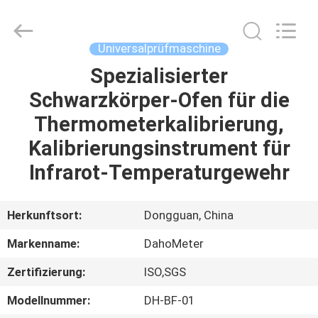
Fournisseur.
Copyright
©
2018
-
Universalprüfmaschine
2025
Guangdong Hongtuo Instrument Technology Co.,Ltd.
All
Spezialisierter
HAUS
Rights
Reserved.
Schwarzkörper-Ofen für die
Developed
by
ECER
PRODUKTE
Thermometerkalibrierung,
Kalibrierungsinstrument für
ÜBER
Infrarot-Temperaturgewehr
UNS
Herkunftsort:
Dongguan, China
FABRIK-
Markenname:
DahoMeter
AUSFLUG
Zertifizierung:
ISO,SGS
QUALITÄTSKONTROLLE
Modellnummer:
DH-BF-01