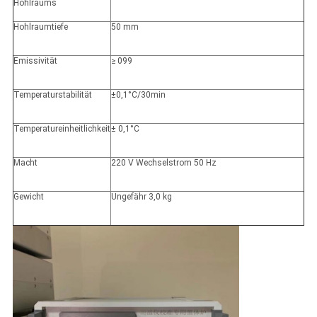
Hohlraums
Hohlraumtiefe
50 mm
Emissivität
≥ 099
Temperaturstabilität
±0,1°C/30min
Temperatureinheitlichkeit
± 0,1°C
Macht
220 V Wechselstrom 50 Hz
Gewicht
Ungefähr 3,0 kg