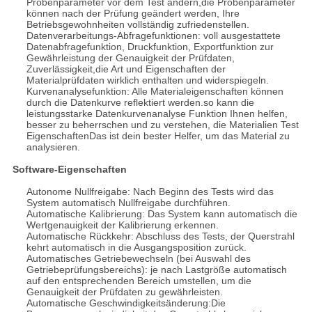
Probenparameter vor dem Test ändern,die Probenparameter
können nach der Prüfung geändert werden, Ihre
Betriebsgewohnheiten vollständig zufriedenstellen.
Datenverarbeitungs-Abfragefunktionen: voll ausgestattete
Datenabfragefunktion, Druckfunktion, Exportfunktion zur
Gewährleistung der Genauigkeit der Prüfdaten,
Zuverlässigkeit,die Art und Eigenschaften der
Materialprüfdaten wirklich enthalten und widerspiegeln.
Kurvenanalysefunktion: Alle Materialeigenschaften können
durch die Datenkurve reflektiert werden.so kann die
leistungsstarke Datenkurvenanalyse Funktion Ihnen helfen,
besser zu beherrschen und zu verstehen, die Materialien Test
EigenschaftenDas ist dein bester Helfer, um das Material zu
analysieren.
Software-Eigenschaften
Autonome Nullfreigabe: Nach Beginn des Tests wird das
System automatisch Nullfreigabe durchführen.
Automatische Kalibrierung: Das System kann automatisch die
Wertgenauigkeit der Kalibrierung erkennen.
Automatische Rückkehr: Abschluss des Tests, der Querstrahl
kehrt automatisch in die Ausgangsposition zurück.
Automatisches Getriebewechseln (bei Auswahl des
Getriebeprüfungsbereichs): je nach Lastgröße automatisch
auf den entsprechenden Bereich umstellen, um die
Genauigkeit der Prüfdaten zu gewährleisten.
Automatische Geschwindigkeitsänderung:Die