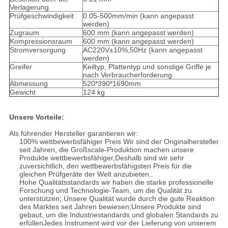
Verlagerung
Prüfgeschwindigkeit
0.05-500mm/min (kann angepasst
werden)
Zugraum
600 mm (kann angepasst werden)
Kompressionsraum
600 mm (kann angepasst werden)
Stromversorgung
AC220V±10%,50Hz (kann angepasst
werden)
Greifer
Keiltyp, Plattentyp und sonstige Griffe je
nach Verbraucherforderung
Abmessung
520*390*1690mm
Gewicht
124 kg
Unsere Vorteile:
Als führender Hersteller garantieren wir:
100% wettbewerbsfähiger Preis Wir sind der Originalhersteller
seit Jahren, die Großscale-Produktion machen unsere
Produkte wettbewerbsfähiger,Deshalb sind wir sehr
zuversichtlich, den wettbewerbsfähigsten Preis für die
gleichen Prüfgeräte der Welt anzubieten..
Hohe Qualitätsstandards wir haben die starke professionelle
Forschung und Technologie-Team, um die Qualität zu
unterstützen; Unsere Qualität wurde durch die gute Reaktion
des Marktes seit Jahren bewiesen;Unsere Produkte sind
gebaut, um die Industriestandards und globalen Standards zu
erfüllenJedes Instrument wird vor der Lieferung von unserem