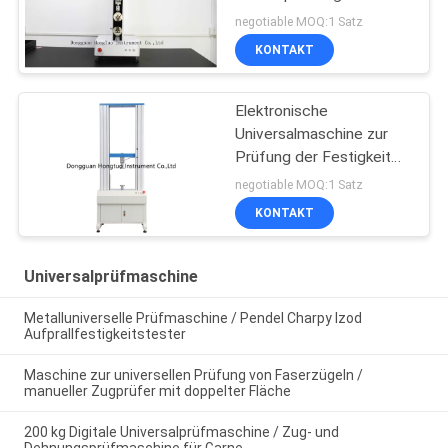
Gewebe-dehnbarer
negotiable MOQ:1 Satz
Lukas
KONTAKT
Elektronische
Universalmaschine zur
Prüfung der Festigkeit
von Material
negotiable MOQ:1 Satz
KONTAKT
Universalprüfmaschine
Metalluniverselle Prüfmaschine / Pendel Charpy Izod
Aufprallfestigkeitstester
Maschine zur universellen Prüfung von Faserzügeln /
manueller Zugprüfer mit doppelter Fläche
200 kg Digitale Universalprüfmaschine / Zug- und