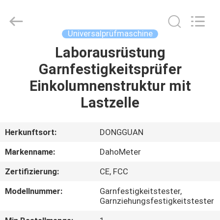
All
Rights
Reserved.
Developed
by
Universalprüfmaschine
ECER
Laborausrüstung
HAUS
Garnfestigkeitsprüfer
PRODUKTE
Einkolumnenstruktur mit
Lastzelle
ÜBER
UNS
Herkunftsort:
DONGGUAN
Markenname:
DahoMeter
FABRIK-
Zertifizierung:
CE, FCC
AUSFLUG
Modellnummer:
Garnfestigkeitstester,
Garnziehungsfestigkeitstester
QUALITÄTSKONTROLLE