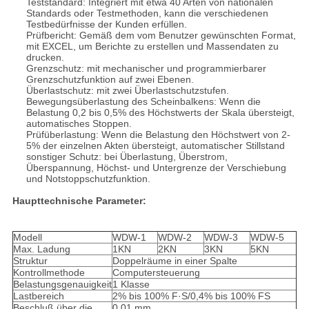
Teststandard: Integriert mit etwa 40 Arten von nationalen
Standards oder Testmethoden, kann die verschiedenen
Testbedürfnisse der Kunden erfüllen.
Prüfbericht: Gemäß dem vom Benutzer gewünschten Format,
mit EXCEL, um Berichte zu erstellen und Massendaten zu
drucken.
Grenzschutz: mit mechanischer und programmierbarer
Grenzschutzfunktion auf zwei Ebenen.
Überlastschutz: mit zwei Überlastschutzstufen.
Bewegungsüberlastung des Scheinbalkens: Wenn die
Belastung 0,2 bis 0,5% des Höchstwerts der Skala übersteigt,
automatisches Stoppen.
Prüfüberlastung: Wenn die Belastung den Höchstwert von 2-
5% der einzelnen Akten übersteigt, automatischer Stillstand
sonstiger Schutz: bei Überlastung, Überstrom,
Überspannung, Höchst- und Untergrenze der Verschiebung
und Notstoppschutzfunktion.
Haupttechnische Parameter:
Modell
WDW-1
WDW-2
WDW-3
WDW-5
Max. Ladung
1KN
2KN
3KN
5KN
Struktur
Doppelräume in einer Spalte
Kontrollmethode
Computersteuerung
Belastungsgenauigkeit
1 Klasse
Lastbereich
2% bis 100% F·S/0,4% bis 100% FS
Beschluß über die
0.01 mm