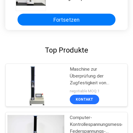
Einkolumnenstruktur mit
Lastzelle
Fortsetzen
Top Produkte
Maschine zur
Überprüfung der
Zugfestigkeit von
Chirurgischen Masken
negotiable MOQ:1
500N Touchscreen-
KONTAKT
Steuerung
Computer-
Kontrollespannungsmesser-
Federspannungs-