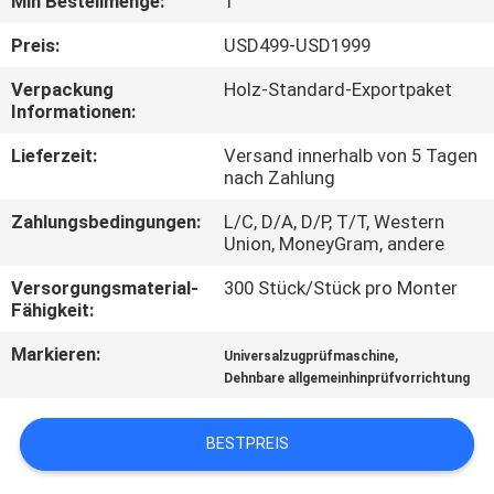
Min Bestellmenge:
1
TRETEN
Preis:
USD499-USD1999
SIE
Verpackung
Holz-Standard-Exportpaket
Informationen:
MIT
UNS
Lieferzeit:
Versand innerhalb von 5 Tagen
nach Zahlung
IN
Zahlungsbedingungen:
L/C, D/A, D/P, T/T, Western
VERBINDUNG
Union, MoneyGram, andere
Versorgungsmaterial-
300 Stück/Stück pro Monter
FORDERN
Fähigkeit:
SIE
Markieren:
,
Universalzugprüfmaschine
EIN
Dehnbare allgemeinhinprüfvorrichtung
ZITAT
BESTPREIS
SITEMAP