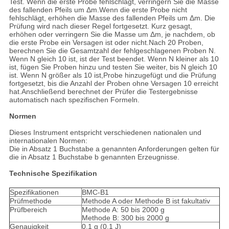
Test. Wenn die erste Probe fehlschlägt, verringern Sie die Masse
des fallenden Pfeils um Δm.Wenn die erste Probe nicht
fehlschlägt, erhöhen die Masse des fallenden Pfeils um Δm. Die
Prüfung wird nach dieser Regel fortgesetzt. Kurz gesagt,
erhöhen oder verringern Sie die Masse um Δm, je nachdem, ob
die erste Probe ein Versagen ist oder nicht.Nach 20 Proben,
berechnen Sie die Gesamtzahl der fehlgeschlagenen Proben N.
Wenn N gleich 10 ist, ist der Test beendet. Wenn N kleiner als 10
ist, fügen Sie Proben hinzu und testen Sie weiter, bis N gleich 10
ist. Wenn N größer als 10 ist,Probe hinzugefügt und die Prüfung
fortgesetzt, bis die Anzahl der Proben ohne Versagen 10 erreicht
hat.Anschließend berechnet der Prüfer die Testergebnisse
automatisch nach spezifischen Formeln.
Normen
Dieses Instrument entspricht verschiedenen nationalen und
internationalen Normen:
Die in Absatz 1 Buchstabe a genannten Anforderungen gelten für
die in Absatz 1 Buchstabe b genannten Erzeugnisse.
Technische Spezifikation
Spezifikationen
BMC-B1
Prüfmethode
Methode A oder Methode B ist fakultativ
Prüfbereich
Methode A: 50 bis 2000 g
Methode B: 300 bis 2000 g
Genauigkeit
0.1 g (0,1 J)