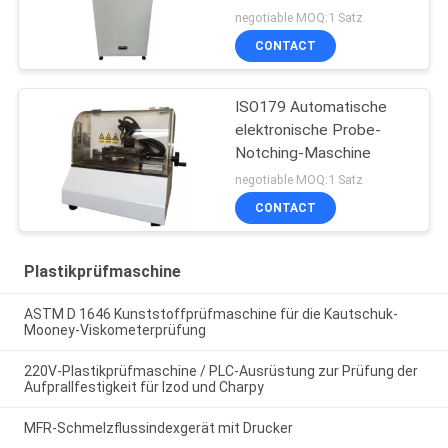
Probenregalen
negotiable MOQ:1 Satz
Kunststoffprüfmaschine
CONTACT
ISO179 Automatische
elektronische Probe-
Notching-Maschine
negotiable MOQ:1 Satz
CONTACT
Plastikprüfmaschine
ASTM D 1646 Kunststoffprüfmaschine für die Kautschuk-
Mooney-Viskometerprüfung
220V-Plastikprüfmaschine / PLC-Ausrüstung zur Prüfung der
Aufprallfestigkeit für Izod und Charpy
MFR-Schmelzflussindexgerät mit Drucker