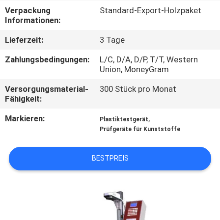
Verpackung
Standard-Export-Holzpaket
TRETEN
Informationen:
SIE
Lieferzeit:
3 Tage
MIT
Zahlungsbedingungen:
L/C, D/A, D/P, T/T, Western
UNS
Union, MoneyGram
IN
Versorgungsmaterial-
300 Stück pro Monat
Fähigkeit:
VERBINDUNG
Markieren:
,
Plastiktestgerät
Prüfgeräte für Kunststoffe
FORDERN
SIE
BESTPREIS
EIN
ZITAT
SITEMAP