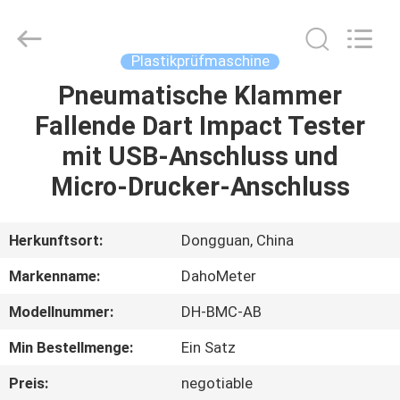
Copyright
©
2018
-
2025
Plastikprüfmaschine
Guangdong Hongtuo Instrument Technology Co.,Ltd.
All
Rights
Pneumatische Klammer
HAUS
Reserved.
Developed
Fallende Dart Impact Tester
by
ECER
PRODUKTE
mit USB-Anschluss und
Micro-Drucker-Anschluss
ÜBER
UNS
Herkunftsort:
Dongguan, China
Markenname:
DahoMeter
FABRIK-
Modellnummer:
DH-BMC-AB
AUSFLUG
Min Bestellmenge:
Ein Satz
QUALITÄTSKONTROLLE
Preis:
negotiable