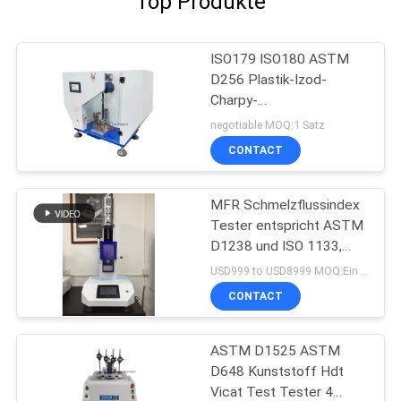
Top Produkte
ISO179 ISO180 ASTM
D256 Plastik-Izod-
Charpy-
Auswirkungsmessgerät
negotiable MOQ:1 Satz
CONTACT
MFR Schmelzflussindex
Tester entspricht ASTM
D1238 und ISO 1133,
Kunststoffprüfgeräte
USD999 to USD8999 MOQ:Ein Satz
CONTACT
ASTM D1525 ASTM
D648 Kunststoff Hdt
Vicat Test Tester 4