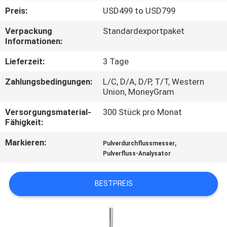
Preis:
USD499 to USD799
TRETEN
Verpackung
Standardexportpaket
SIE
Informationen:
MIT
Lieferzeit:
3 Tage
UNS
Zahlungsbedingungen:
L/C, D/A, D/P, T/T, Western
IN
Union, MoneyGram
VERBINDUNG
Versorgungsmaterial-
300 Stück pro Monat
Fähigkeit:
FORDERN
Markieren:
,
Pulverdurchflussmesser
Pulverfluss-Analysator
SIE
EIN
BESTPREIS
ZITAT
SITEMAP