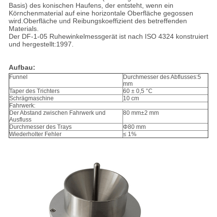
Basis) des konischen Haufens, der entsteht, wenn ein
Körnchenmaterial auf eine horizontale Oberfläche gegossen
wird.Oberfläche und Reibungskoeffizient des betreffenden
Materials.
Der DF-1-05 Ruhewinkelmessgerät ist nach ISO 4324 konstruiert
und hergestellt:1997.
Aufbau:
Funnel
Durchmesser des Abflusses:5
mm
Taper des Trichters
60 ± 0,5 °C
Schrägmaschine
10 cm
Fahrwerk:
Der Abstand zwischen Fahrwerk und
80 mm±2 mm
Ausfluss
Durchmesser des Trays
Φ80 mm
Wiederholter Fehler
≤ 1%