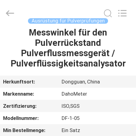
All
Rights
Reserved.
Developed
by
Ausrüstung für Pulverprüfungen
ECER
Messwinkel für den
HAUS
Pulverrückstand
PRODUKTE
Pulverflussmessgerät /
Pulverflüssigkeitsanalysator
ÜBER
UNS
Herkunftsort:
Dongguan, China
Markenname:
DahoMeter
FABRIK-
Zertifizierung:
ISO,SGS
AUSFLUG
Modellnummer:
DF-1-05
QUALITÄTSKONTROLLE
Min Bestellmenge:
Ein Satz