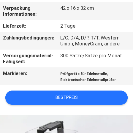
Verpackung
42 x 16 x 32 cm
TRETEN
Informationen:
SIE
Lieferzeit:
2 Tage
MIT
Zahlungsbedingungen:
L/C, D/A, D/P, T/T, Western
UNS
Union, MoneyGram, andere
IN
Versorgungsmaterial-
300 Sätze/Sätze pro Monat
Fähigkeit:
VERBINDUNG
Markieren:
,
Prüfgeräte für Edelmetalle
Elektronischer Edelmetallprüfer
FORDERN
SIE
BESTPREIS
EIN
ZITAT
SITEMAP