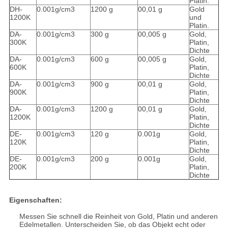
Platin.
DH-
0.001g/cm3
1200 g
00,01 g
Gold
1200K
und
Platin.
DA-
0.001g/cm3
300 g
00,005 g
Gold,
300K
Platin,
Dichte
DA-
0.001g/cm3
600 g
00,005 g
Gold,
600K
Platin,
Dichte
DA-
0.001g/cm3
900 g
00,01 g
Gold,
900K
Platin,
Dichte
DA-
0.001g/cm3
1200 g
00,01 g
Gold,
1200K
Platin,
Dichte
DE-
0.001g/cm3
120 g
0.001g
Gold,
120K
Platin,
Dichte
DE-
0.001g/cm3
200 g
0.001g
Gold,
200K
Platin,
Dichte
Eigenschaften:
Messen Sie schnell die Reinheit von Gold, Platin und anderen
Edelmetallen. Unterscheiden Sie, ob das Objekt echt oder