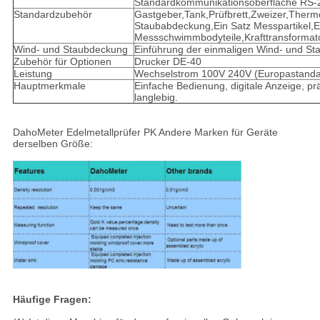
Standardkommunikationsoberfläche RS-
Standardzubehör
Gastgeber,Tank,Prüfbrett,Zweizer,Ther
Staubabdeckung,Ein Satz Messpartikel,E
Messschwimmbodyteile,Krafttransformat
Wind- und Staubdeckung
Einführung der einmaligen Wind- und S
Zubehör für Optionen
Drucker DE-40
Leistung
Wechselstrom 100V 240V (Europastanda
Hauptmerkmale
Einfache Bedienung, digitale Anzeige, pr
langlebig.
DahoMeter Edelmetallprüfer PK Andere Marken für Geräte
derselben Größe:
Häufige Fragen: