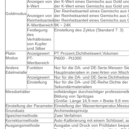
Anzeigen von
der K-Wert eines Gemischs aus Gold und
k-Wert
der K-Wert eines Gemischs aus Gold und
Der Reinheitsanteil eines Gemischs aus G
Goldmodus
Anzeigen von
der Reinheitsanteil eines Gemischs aus 
Reinheitsanteil
der Reinheitsanteil eines Gemischs aus G
K-Wertbereich
9K ~ 24K
Festlegung
Einstellung des Zyklus (Standard 7: 3)
des
Verhältnisses
von Kupfer
und Silber
Platin
Anzeigewert
PT Prozent,Dichtheitswert,Volumen
Modus
PT-
Pt600 - Pt1000
Wertbereich
Andere
Funktion
Nur für die DA- und DE-Serie:Messen Sie
Edelmetalle
Hauptmaterialien in zwei Arten von Misc
Anzeigewert
Nur für die DA- und DE-Serie:Dichtheitswe
Einstellung
Nur für die DA- und DE-Reihe:Dichte der
Sekundärmaterialien
Messbehälter
vollständiger durchsichtiger professionel
Bildung von Spritzgas
(Größe: Länge 16,9 mm × Breite 9,8 m
Einstellung der Parameter
Einstellung der Wassertemperatur,Messun
Grundsatz
Archimedesprinzip
Speichermethode
Zwei Verfahren
Korrekturmethode
Auto-Kalibrierung mit einem Schlüssel, 
Ausgangsmethode
Ausgabe und Druck von Prüfdaten beque