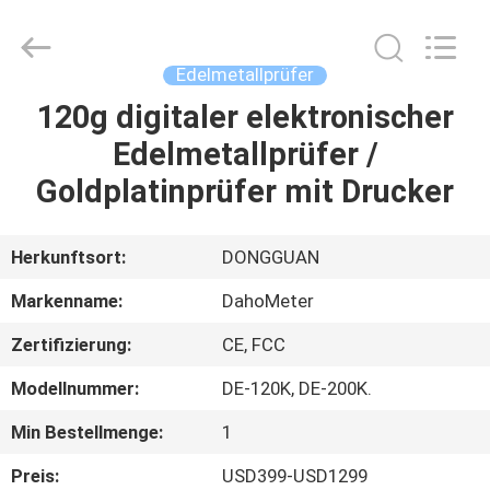
Rights
Reserved.
Developed
by
ECER
Edelmetallprüfer
120g digitaler elektronischer
HAUS
Edelmetallprüfer /
PRODUKTE
Goldplatinprüfer mit Drucker
ÜBER
Herkunftsort:
DONGGUAN
UNS
Markenname:
DahoMeter
Zertifizierung:
CE, FCC
FABRIK-
Modellnummer:
DE-120K, DE-200K.
AUSFLUG
Min Bestellmenge:
1
QUALITÄTSKONTROLLE
Preis:
USD399-USD1299