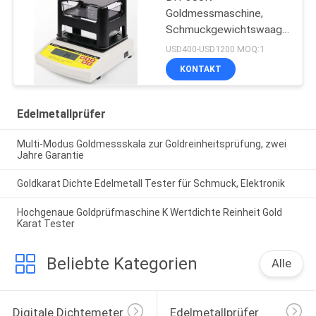
Goldmessmaschine,
Schmuckgewichtswaage
Gold Tester
USD400-USD1200 MOQ:1
Reinheitsdetektor
KONTAKT
Edelmetallprüfer
Multi-Modus Goldmessskala zur Goldreinheitsprüfung, zwei
Jahre Garantie
Goldkarat Dichte Edelmetall Tester für Schmuck, Elektronik
Hochgenaue Goldprüfmaschine K Wertdichte Reinheit Gold
Karat Tester
Beliebte Kategorien
Alle
Digitale Dichtemeter
Edelmetallprüfer