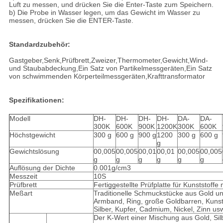
Luft zu messen, und drücken Sie die Enter-Taste zum Speichern.
b) Die Probe in Wasser legen, um das Gewicht im Wasser zu
messen, drücken Sie die ENTER-Taste.
Standardzubehör:
Gastgeber,Senk,Prüfbrett,Zweizer,Thermometer,Gewicht,Wind-
und Staubabdeckung,Ein Satz von Partikelmessgeräten,Ein Satz
von schwimmenden Körperteilmessgeräten,Krafttransformator
Spezifikationen:
Modell
DH-
DH-
DH-
DH-
DA-
DA-
300K
600K
900K
1200K
300K
600K
Höchstgewicht
300 g
600 g
900 g
1200
300 g
600 g
g
Gewichtslösung
00,005
00,005
00,01
00,01
00,005
00,005
g
g
g
g
g
g
Auflösung der Dichte
0.001g/cm3
Messzeit
10S
Prüfbrett
Fertiggestellte Prüfplatte für Kunststoffe
Meßart
Traditionelle Schmuckstücke aus Gold und
Armband, Ring, große Goldbarren, Kuns
Silber, Kupfer, Cadmium, Nickel, Zinn us
Der K-Wert einer Mischung aus Gold, Sil