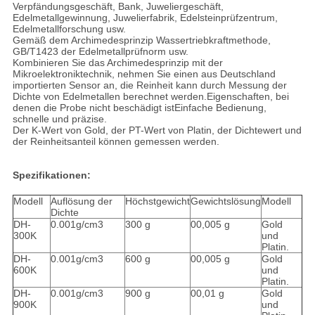
Verpfändungsgeschäft, Bank, Juweliergeschäft,
Edelmetallgewinnung, Juwelierfabrik, Edelsteinprüfzentrum,
Edelmetallforschung usw.
Gemäß dem Archimedesprinzip Wassertriebkraftmethode,
GB/T1423 der Edelmetallprüfnorm usw.
Kombinieren Sie das Archimedesprinzip mit der
Mikroelektroniktechnik, nehmen Sie einen aus Deutschland
importierten Sensor an, die Reinheit kann durch Messung der
Dichte von Edelmetallen berechnet werden.Eigenschaften, bei
denen die Probe nicht beschädigt istEinfache Bedienung,
schnelle und präzise.
Der K-Wert von Gold, der PT-Wert von Platin, der Dichtewert und
der Reinheitsanteil können gemessen werden.
Spezifikationen:
Modell
Auflösung der
Höchstgewicht
Gewichtslösung
Modell
Dichte
DH-
0.001g/cm3
300 g
00,005 g
Gold
300K
und
Platin.
DH-
0.001g/cm3
600 g
00,005 g
Gold
600K
und
Platin.
DH-
0.001g/cm3
900 g
00,01 g
Gold
900K
und